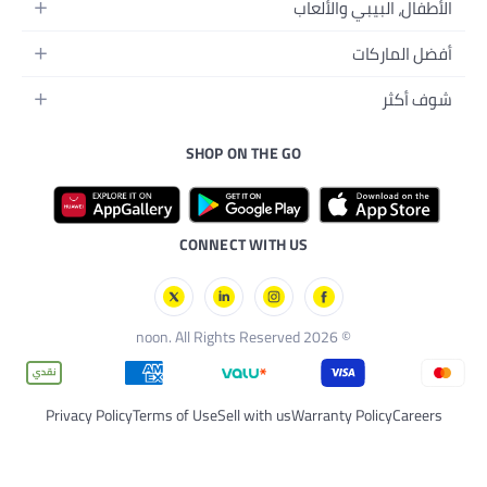
SHOP ON TH
CONNECT WI
Privacy Policy
Terms of Use
Sell wit