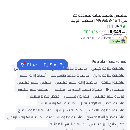
والشعر والجسم | شفرة OneBlade،
U | حقيبة
Filter
Sort By
لاقة فيليبس
ماكينات حلاقة جيباس
قة باناسونيك
أجهزة إزالة الشعر
عر فيليبس
مملس الشعر فيليبس
 من فيليبس
مجفف شعر فيليبس
ليبس
محضر طعام فيليبس
كينة القهوة فيليبس
 نسبريسو
ماكينة القهوة سميج
 قهوة نسكافيه
ماكينة قهوة ديلونجي
ليبس الهوائية