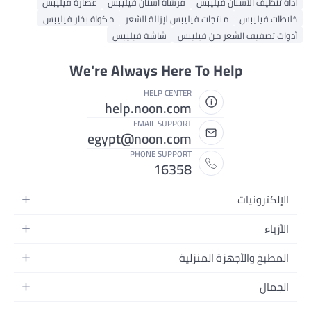
ة أسنان فيليبس
عصارة فيليبس
إزالة الشعر
مكواة بخار فيليبس
شاشة فيليبس
We're Always H
HELP C
help.noon
EMAIL SU
egypt@noon.
PHONE SU
16
ديو