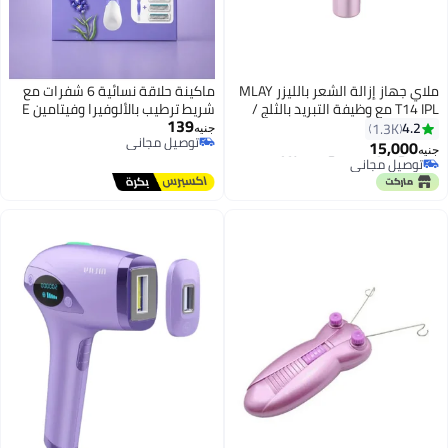
ملاي جهاز إزالة الشعر بالليزر MLAY
ماكينة حلاقة نسائية 6 شفرات مع
T14 مع وظيفة التبريد بالثلج /
شريط ترطيب بالألوفيرا وفيتامين E
139
جواني
ورأس متحرك + 3 رؤوس إضافية
1
جنيه
توصيل مجاني
للبشرة الحساسة
1
توصيل مجاني
جاني
جاني