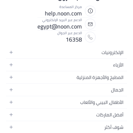
مركز المساعدة
help.noon.com
الدعم عبر البريد الإلكتروني
egypt@noon.com
الدعم عبر الجوال
16358
رونيات
ف المتحركة
التابلت
سائية
 والأجهزة المنزلية
الكمبيوتر المحمولة
جالية
 وأدوات الطعام
ة المنزلية
ل
لبنات
ات السرير
رات والصور وتسجيل الفيديو
 النسائية
أولاد
ل، البيبي والألعاب
ات الحمام
ونات
لرجال
يد للرجال
الأطفال وإكسسواراتها
ت المنازل
ت الرأس
الماركات
ج
يد للنساء
السيارات
ة المنزلية
الفيديو
 بالشعر
ات
كثر
الأطفال
ت وتحسين المنزل