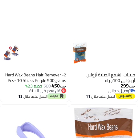
مع الصلبة أزولين
Hard Wax Beans Hair Remover -2
Pcs- 10 Sticks Purple 500grams
450
588
خصم 23%
جنيه
جاني
أقل سعر في السنة
جاني
أقل سعر في السنة
احصل عليه خلال
11
احصل عليه خلال
13
اغسطس
اغسطس