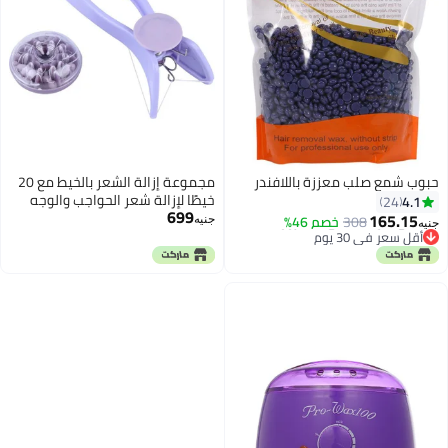
صلب معززة باللافندر
مجموعة إزالة الشعر بالخيط مع 20
خيطًا لإزالة شعر الحواجب والوجه
699
والذقن والشفة العليا، لون بنفسجي
1
308
خصم 46%
جنيه
 30 يوم
 30 يوم