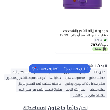
الة الشعر بالشمع مع
جهاز تسخين الشمع أرجواني 19 x 19
7
شائع
ترتيب حسب
تصنيف حسب
فيليبس IPL
براون IPL
ماكينات حلاقة وتشذيب كهربائية
ور
مجموعات هدايا
هدايا لها
أدوات تصفيف الشعر ريمنجتون
ا باث آند بودي وركس
ماكينة تشذيب شعر الجسم للرجال
كب
جهاز بخار الوجه
مكواة تجعيد الشعر من بيبي ليس
اي لإزالة الشعر
نحن دائماً جاهزون لمساعدتك