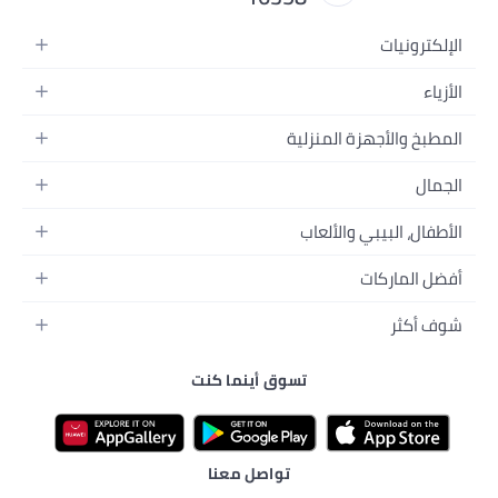
ية
لة
 الفيديو
ب
اتها
ام
تسوق أينما كنت
رة
تواصل معنا