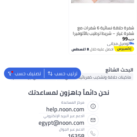
6 شفرات مع
لوفيرا
انع
ترتيب حسب
تصنيف حسب
ئية
ملاي IPL
منتجات ملاي لإزالة الشعر
اً جاهزون لمساعدتك
مركز المساعدة
help.noon.com
الدعم عبر البريد الإلكتروني
egypt@noon.com
الدعم عبر الجوال
16358