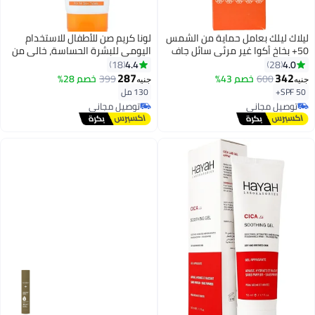
ليلاك ليلك بعامل حماية من الشمس
لونا كريم صن للأطفال للاستخدام
50+ بخاخ أكوا غير مرئي سائل جاف
اليومي للبشرة الحساسة، خالي من
الملمس 50 مل
العطور، 130 مل
4.4
4.0
18
28
287
342
600
خصم 43%
399
خصم 28%
جنيه
جنيه
SPF 50+
130 مل
توصيل مجاني
توصيل مجاني
توصيل مجاني
توصيل مجاني