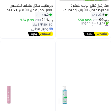
ستارفيل قناع الوجه للبشرة
ديرماتيك سائل ملطف للشمس
المعرضة لحب الشباب (قد تختلف
بعامل حماية من الشمس SPF50
العبوة)
4.2
4.5
1.5K
235
211
99
200
خصم 50%
280
خصم 24%
جنيه
جنيه
#13 في أقنعة السيروم العلاجية
50 مل
|
SPF 50
توصيل مجاني
توصيل مجاني
بتخلّص بسرعة
تم بيع +130 مؤخرًا
توصيل مجاني
#13 في أقنعة السيروم العلاجية