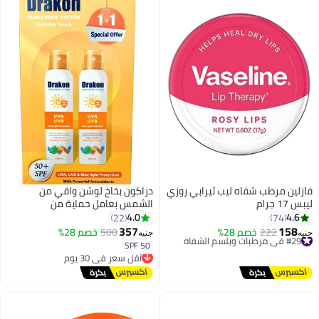
فازلين مرطب شفاه ليب ثيرابي روزي
دراكون بخاخ لوشن واقي من
ليبس 17 جرام
الشمس بعامل حماية من
الشمس50-2 قطعة 400 مل
4.0
4.6
22
74
357
158
#29 في مرطبات وبلسم الشفاه
222
خصم 28%
500
خصم 28%
جنيه
جنيه
توصيل مجاني
SPF 50
أقل سعر في 30 يوم
#29 في مرطبات وبلسم الشفاه
توصيل مجاني
أقل سعر في 30 يوم