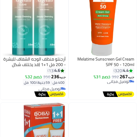
Melatime Sunscreen Gel Cream
أرجنتو منظف الوجه الشفاف للبشرة
SPF 50 - 120ml
- 200 مل 1+1 (قد يختلف شكل
العبوة)
4.6
4.4
13
320
236
267
392
خصم 31%
350
خصم 32%
جنيه
جنيه
توصيل مجاني
400 مل
|
59 جنيه/⁨/100 مل⁩
توصيل مجاني
توصيل مجاني
توصيل مجاني