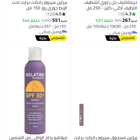
ديرماكتيف جل رغوي للتنظيف
بيزلين سيروم راديانت برايت تحت
اللطيف أكتي-كلير - 250 مل
الإبط جوري روز 150 مل
4.5
4.3
120
10
551
267
389
خصم 31%
1,000
خصم 44%
جنيه
جنيه
250 مل
|
106.80 جنيه/⁨/100 مل⁩
150 مل
|
3.67 جنيه/⁨/مل⁩
توصيل مجاني
توصيل مجاني
تم بيع +30 مؤخرًا
توصيل مجاني
توصيل مجاني
بيزلين مسحوق سيروم راديانت برايت
ميلاتايم بخاخ الواقي من الشمس