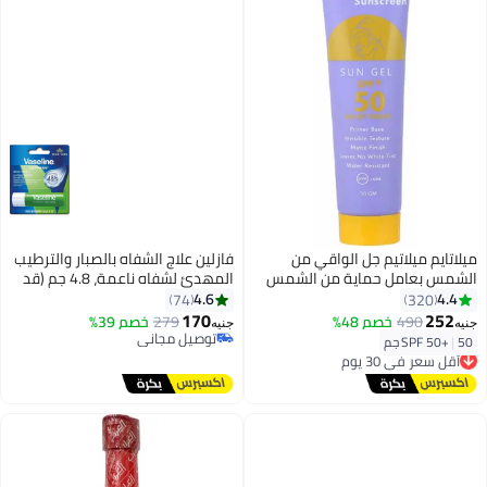
ميلاتايم ميلاتيم جل الواقي من
فازلين علاج الشفاه بالصبار والترطيب
الشمس بعامل حماية من الشمس
المهدئ لشفاه ناعمة، 4.8 جم (قد
50+ 50 جم
تختلف العبوه)
4.6
4.4
74
320
170
252
490
خصم 48%
279
خصم 39%
جنيه
جنيه
توصيل مجاني
50 جم
|
SPF 50+
أقل سعر في 30 يوم
توصيل مجاني
توصيل مجاني
أقل سعر في 30 يوم