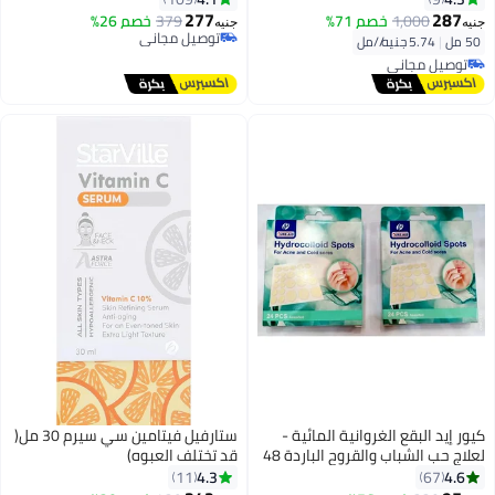
277
287
1,000
خصم 71%
379
خصم 26%
جنيه
جنيه
توصيل مجاني
50 مل
|
5.74 جنيه/⁨/مل⁩
توصيل مجاني
توصيل مجاني
توصيل مجاني
كيور إيد البقع الغروانية المائية -
ستارفيل فيتامين سي سيرم 30 مل(
لعلاج حب الشباب والقروح الباردة 48
قد تختلف العبوه)
قطعة
4.3
4.6
11
67