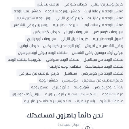
كريم يوسيرين الليلي
مرطب كيو في
مرطب بيبانثين
مقشر الوجه من ماما اريث
مقشر نيوتروجينا للوجه
مقشر نيفيا للوجه
مقشر الوجه من غارنييه
كريم أولاي الليلي
تونر للوجه سكين 1004
مقشر الوجه من سانت آيفز
سيرومات غارنييه
يوسيرين واقي الشمس
سيرومات كوسركس
سيرومات لوريال
مرطب كوسركس
غسول الوجه غارنييه
كريم لوريال الليلي
سيرومات أورديناري
واقي الشمس من لاروش
تونر الوجه من كوسركس
مرطب أولاي
بيوتي أوف جوسون واقي الشمس
منظف ​​الوجه بيوتي أوف جوسون
منظف ​​الوجه من سيتافيل
منظف ​​الوجه سيرافي
نيتروجينا منظف الوجه
منظف ​​الوجه مينيمالست
منظف ​​الوجه غارنييه
منظف ​​الوجه من كوسركس
سيتافيل
كريم الترطيب من سيرافي
كريم الترطيب من سيتافيل
كوسركس
مقشر الوجه
باث أند بودي وركس
شوكولاتة
ذا أوردينري
غسول وجه
مرطبات الوجه
بلسم سيكابلاست من لاروش بوزيه
بيوتي أوف جوسون
منظفات البشرة
بلسم تنظيف
ماء ميسيلار منظف من غارنييه
نحن دائماً جاهزون لمساعدتك
مركز المساعدة