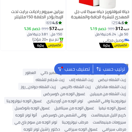
حياة لابولاتوريز حياه سيكا لاب جل
بيزلين سيروم راديانت برايت تحت
المهدئ للبشرة الجافة والمتهيجة
الإبط يؤخر الحلاقة 150ملليلتر
- 50 مل (قد يختلف شكل العبوة)
4.6
4.6
69
25
572
312
389
خصم 19%
899
خصم 36%
جنيه
جنيه
50 مل
|
6.24 جنيه/⁨/مل⁩
150 مل
|
3.81 جنيه/⁨/مل⁩
توصيل مجاني
أقل سعر في 30 يوم
توصيل مجاني
توصيل مجاني
تم بيع +20 مؤخرًا
أقل سعر في 30 يوم
البحث الشائع
ترتيب حسب
تصنيف حسب
واقي الشمس
سيروم فيتامين C
منتج تسمير ذاتي
العطور
زيت الشفاه نيكس
زيت الشفاه إلف
زيت شجلام للشفاه
زيت الشفاه هاندايان
زيت الشفاه كاتريس
زيت الشفاه جولدن_روز
زيت الشفاه من ميبيلين
غسول الوجه من كوسركس
نيوتروجينا واقي الشمس
تونر الوجه من أورديناري
غسول الوجه نيوتروجينا
غسول الوجه نيفيا
غسول الوجه من سيتافيل
غسول الوجه بانوكسيل
كريم الليل مينيمالست
واقي الشمس من كوسركس
أنوا تونر للوجه
سيرومات مينيمالست
مرطب نيوتروجينا
تونر الوجه من سوم باي مي
مرطب سيرافي
غسول الوجه سيرافي
دكتور راشيل تونر للوجه