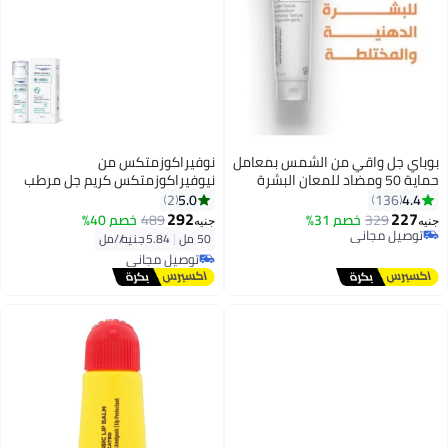
بوباي جل واقي من الشمس بمعامل
نوفيراكوزمتكس من
حماية 50 ومضاد للمعان البشرة
نيوفيراكوزمتكس كريم جل مرطب
الدهنية 60 جم
سيبيو-كونترول ، يوازن إفراز الزيوت،
5.0
4.4
2
136
مركب الزنك PCA + سيراميد، للتحكم
292
227
329
خصم 31%
489
خصم 40%
جنيه
جنيه
في اللمعان، 50 مل
توصيل مجاني
50 مل
|
5.84 جنيه/⁨/مل⁩
توصيل مجاني
توصيل مجاني
توصيل مجاني