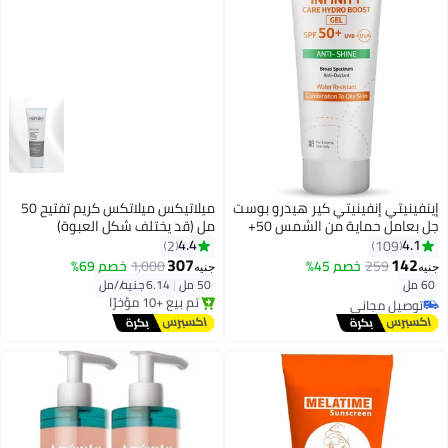
إينفينيتي إنفينيتي كير هيدرو بوست
ميلاتيكس ميلاتكس كريم تفتيح 50
جل بعامل حماية من الشمس 50+
مل (قد يختلف شكل العبوة)
مضاد للمعان 60 مل (قد يختلف
4.4
4.1
2
109
شكل العبوة)
307
142
259
خصم 45%
1,000
خصم 69%
جنيه
جنيه
60 مل
50 مل
|
6.14 جنيه/⁨/مل⁩
توصيل مجاني
توصيل مجاني
توصيل مجاني
باقي 1 وحدات في المخزون
تم بيع +10 مؤخرًا
توصيل مجاني