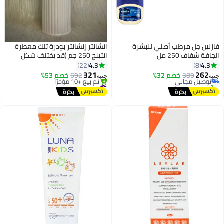
فازلين جل مرطب أصلي للبشرة
انشانتر إنشانتر بودرة تلك معطرة
الجافة شفاف 250 مل
انتينج 250 جم (قد يختلف شكل
العبوة)
4.3
4.3
22
8
321
262
389
توصيل مجاني
خصم 32%
692
خصم 53%
جنيه
جنيه
تم بيع +10 مؤخرًا
#46 في عطور
توصيل مجاني
توصيل مجاني
تم بيع +10 مؤخرًا
#46 في عطور