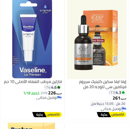
إيفا ايفا سكين كلينيك سيروم
فازلين مرطب الشفاه الأصلي 10 جم
فيتامين سي للوجه 20 مل
4.6
74
226
4.3
73
279
خصم 18%
جنيه
261
توصيل مجاني
جنيه
توصيل مجاني
20 مل
|
13.05 جنيه/⁨/مل⁩
توصيل مجاني
تم بيع +30 مؤخرًا
توصيل مجاني