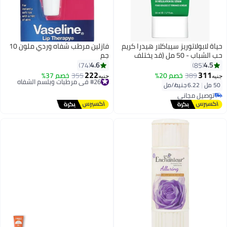
حياة لابولاتوريز سيباكلار هيدرا كريم
فازلين مرطب شفاه وردي ملون 10
حب الشباب - 50 مل (قد يختلف
جم
شكل العبوة)
4.6
4.5
74
85
222
311
389
خصم 20%
#26 في مرطبات وبلسم الشفاه
355
خصم 37%
جنيه
جنيه
توصيل مجاني
50 مل
|
6.22 جنيه/⁨/مل⁩
#26 في مرطبات وبلسم الشفاه
توصيل مجاني
توصيل مجاني