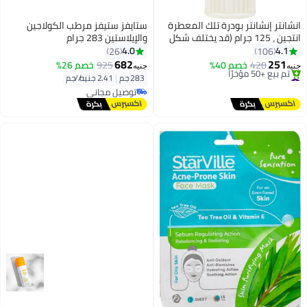
انشانتر إنشانتر بودرة تلك المعطرة
ستايفز ستيفز مرطب الكولاجين
انتجين ، 125 جرام (قد يختلف شكل
والإيلاستين 283 جرام
العبوة)
4.0
4.1
26
106
682
251
420
خصم 40%
925
خصم 26%
جنيه
جنيه
#4 في عطور
283 جم
|
2.41 جنيه/⁨/جم⁩
توصيل مجاني
توصيل مجاني
تم بيع +50 مؤخرًا
توصيل مجاني
#4 في عطور