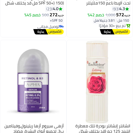
تحت الإبط ناعم 150ملليلتر
(SPF 50+) 150 مل قد يختلف شكل
العبوه
4.0
4.3
23
93
272
572
1,000
خصم 42%
500
خصم 45%
جنيه
جنيه
150 مل
|
3.81 جنيه/⁨/مل⁩
SPF 50+
توصيل مجاني
توصيل مجاني
بتخلّص بسرعة
توصيل مجاني
تم بيع +30 مؤخرًا
توصيل مجاني
انشانتر إنشانتر بودرة تلك معطرة
أزهى سيروم أزها ريتينول،وفيتامين
انتينج 125 جم (قد يختلف شكل
ب3، لجميع أنواع البشرة، مضاد