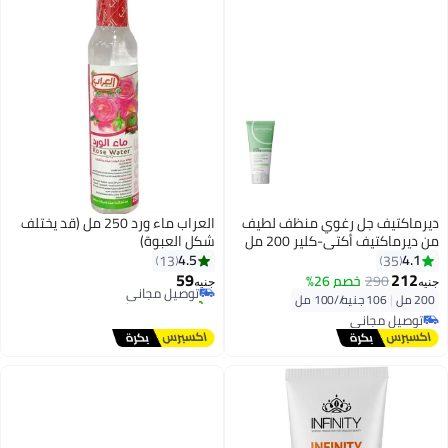
ديرماكتيف جل رغوي منظف لطيف
العراب ماء ورد 250 مل (قد يختلف
من ديرماكتيف أكتي-كلير 200 مل
شكل العبوة)
4.5
4.1
13
35
59
212
290
خصم 26%
توصيل مجاني
جنيه
جنيه
تم بيع +10 مؤخرًا
200 مل
|
106 جنيه/⁨/100 مل⁩
توصيل مجاني
توصيل مجاني
توصيل مجاني