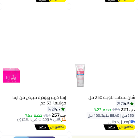
تم بيع +30 مؤخرًا
#27 في عطور
شان منظف ​​للوجه 250 مل
إيفا كريم وبودرة تبييض من ايفا
جولييفا، 53 جم
4.5
57
#8 في أقنعة السيروم العلاجية
221
4.7
42
289
خصم 23%
توصيل مجاني
جنيه
257
باقي 4 وحدات في المخزون
701
خصم 63%
250 مل
|
88.40 جنيه/⁨/100 مل⁩
جنيه
تم بيع +100 مؤخرًا
توصيل مجاني
#8 في أقنعة السيروم العلاجية
توصيل مجاني