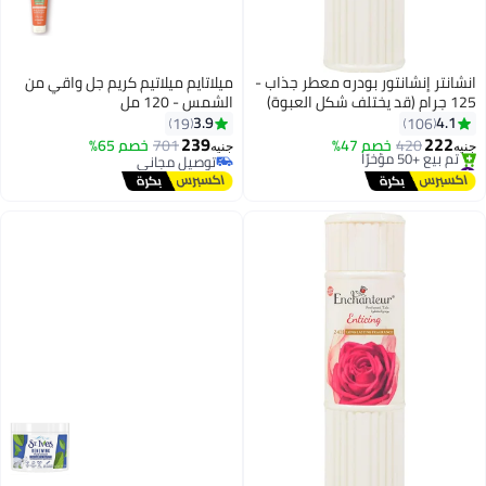
انشانتر إنشانتور بودره معطر جذاب -
ميلاتايم ميلاتيم كريم جل واقي من
125 جرام (قد يختلف شكل العبوة)
الشمس - 120 مل
3.9
4.1
19
106
239
222
420
خصم 47%
701
خصم 65%
جنيه
جنيه
#12 في عطور
توصيل مجاني
توصيل مجاني
توصيل مجاني
تم بيع +50 مؤخرًا
#12 في عطور