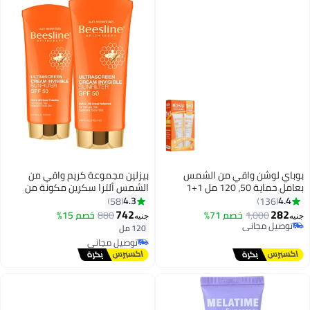
بوباي لوشن واقي من الشمس
بيزلين مجموعة كريم واقي من
بعامل حماية 50، 120 مل 1+1
الشمس ألترا سكرين مكونة من
قطعتين 120ملليلتر
4.3
4.4
58
136
742
282
1,000
خصم 71%
880
خصم 15%
جنيه
جنيه
توصيل مجاني
120 مل
توصيل مجاني
توصيل مجاني
توصيل مجاني