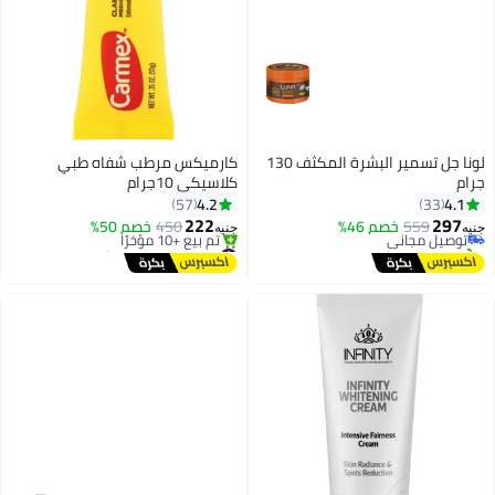
لونا جل تسمير البشرة المكثف 130
كارميكس مرطب شفاه طبي
جرام
كلاسيكي 10جرام
4.2
4.1
57
33
222
297
559
توصيل مجاني
خصم 46%
450
خصم 50%
جنيه
جنيه
تم بيع +40 مؤخرًا
#16 في العناية بالشفاه
توصيل مجاني
توصيل مجاني
تم بيع +10 مؤخرًا
#16 في العناية بالشفاه