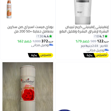
إينفينيتي إنفينيتي كريم تبييض
بوباي ميست اسبراي صن سكرين
البشرة لإشراق البشرة وتقليل البقع
بمعامل حماية +50 200 مل
60 جم (قد يختلف شكل العبوة)
4.4
4.1
136
18
372
122
589
خصم 79%
1,000
خصم 62%
جنيه
جنيه
توصيل مجاني
60 جم
|
2.03 جنيه/⁨/جم⁩
توصيل مجاني
توصيل مجاني
بتخلّص بسرعة
توصيل مجاني