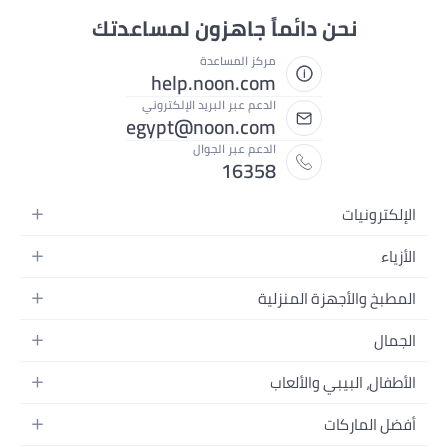
نحن دائماً جاهزون لمساعدتك
مركز المساعدة
help.noon.com
الدعم عبر البريد الإلكتروني
egypt@noon.com
الدعم عبر الجوال
16358
الإلكترونيات
الهواتف المتحركة
الأزياء
أجهزة التابلت
أزياء نسائية
المطبخ والأجهزة المنزلية
أجهزة الكمبيوتر المحمولة
أزياء رجالية
المطبخ وأدوات الطعام
الأجهزة المنزلية
الجمال
أزياء البنات
مستلزمات السرير
الكاميرات والصور وتسجيل الفيديو
العطور النسائية
أزياء الأولاد
الأطفال، البيبي والألعاب
مستلزمات الحمام
التلفزيونات
عطور الرجال
ساعات يد للرجال
عربات الأطفال وإكسسواراتها
ديكورات المنازل
سماعات الرأس
أفضل الماركات
المكياج
ساعات يد للنساء
مقاعد السيارات