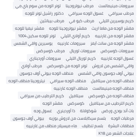
سيرومات مينيمالست
مرطب نيوتروجينا
تونر الوجه من سوم باي مي
مرطب سيرافي
غسول الوجه سيرافي
دكتور راشيل تونر للوجه
كريم يوسيرين الليلي
مرطب كيو في
مرطب بيبانثين
مقشر الوجه من ماما اريث
مقشر نيوتروجينا للوجه
مقشر نيفيا للوجه
مقشر الوجه من غارنييه
كريم أولاي الليلي
تونر للوجه سكين 1004
مقشر الوجه من سانت آيفز
سيرومات غارنييه
يوسيرين واقي الشمس
سيرومات كوسركس
سيرومات لوريال
مرطب كوسركس
غسول الوجه غارنييه
كريم لوريال الليلي
سيرومات أورديناري
واقي الشمس من لاروش
تونر الوجه من كوسركس
مرطب أولاي
بيوتي أوف جوسون واقي الشمس
منظف ​​الوجه بيوتي أوف جوسون
منظف ​​الوجه من سيتافيل
منظف ​​الوجه سيرافي
نيتروجينا منظف الوجه
منظف ​​الوجه مينيمالست
منظف ​​الوجه غارنييه
منظف ​​الوجه من كوسركس
سيتافيل
كريم الترطيب من سيرافي
كريم الترطيب من سيتافيل
كوسركس
مقشر الوجه
باث أند بودي وركس
شوكولاتة
ذا أوردينري
غسول وجه
مرطبات الوجه
بلسم سيكابلاست من لاروش بوزيه
بيوتي أوف جوسون
منظفات البشرة
بلسم تنظيف
ماء ميسيلار منظف من غارنييه
علاجات الشعر من K18