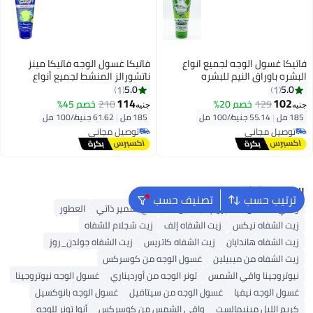
فاتيكا غسول الوجه لجميع انواع
فاتيكا غسول الوجه فاتيكا مينز
البشره باوراق النيم للبشره
ناتشورالز المنشط لجميع أنواع
المعرضه لحب الشباب150+35مل
البشرة بالليمون والشاي الأخضر 185
5.0
5.0
1
1
مل
114
102
129
خصم 20%
210
خصم 45%
جنيه
جنيه
185 مل
|
55.14 جنيه/⁨/100 مل⁩
185 مل
|
61.62 جنيه/⁨/100 مل⁩
توصيل مجاني
توصيل مجاني
توصيل مجاني
توصيل مجاني
البحث الشائع
ترتيب حسب
تصنيف حسب
واقي الشمس
سيروم فيتامين C
منتج تسمير ذاتي
العطور
زيت الشفاه نيكس
زيت الشفاه إلف
زيت شجلام للشفاه
زيت الشفاه هاندايان
زيت الشفاه كاتريس
زيت الشفاه جولدن_روز
زيت الشفاه من ميبيلين
غسول الوجه من كوسركس
نيوتروجينا واقي الشمس
تونر الوجه من أورديناري
غسول الوجه نيوتروجينا
غسول الوجه نيفيا
غسول الوجه من سيتافيل
غسول الوجه بانوكسيل
كريم الليل مينيمالست
واقي الشمس من كوسركس
أنوا تونر للوجه