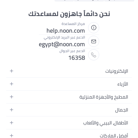
نحن دائماً جاهزون لمساعدتك
مركز المساعدة
help.noon.com
الدعم عبر البريد الإلكتروني
egypt@noon.com
الدعم عبر الجوال
16358
الإلكترونيات
الهواتف المتحركة
الأزياء
أجهزة التابلت
أزياء نسائية
المطبخ والأجهزة المنزلية
أجهزة الكمبيوتر المحمولة
أزياء رجالية
المطبخ وأدوات الطعام
الأجهزة المنزلية
الجمال
أزياء البنات
مستلزمات السرير
الكاميرات والصور وتسجيل الفيديو
العطور النسائية
أزياء الأولاد
الأطفال، البيبي والألعاب
مستلزمات الحمام
التلفزيونات
عطور الرجال
ساعات يد للرجال
عربات الأطفال وإكسسواراتها
ديكورات المنازل
سماعات الرأس
أفضل الماركات