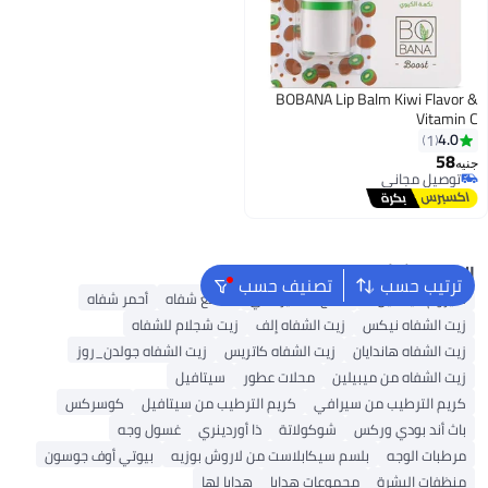
BOBANA Lip Balm Kiwi Flavor &
Vitamin C
4.0
1
58
جنيه
توصيل مجاني
توصيل مجاني
البحث الشائع
ترتيب حسب
تصنيف حسب
سيروم فيتامين C
منتج تسمير ذاتي
ملمع شفاه
أحمر شفاه
زيت الشفاه نيكس
زيت الشفاه إلف
زيت شجلام للشفاه
زيت الشفاه هاندايان
زيت الشفاه كاتريس
زيت الشفاه جولدن_روز
زيت الشفاه من ميبيلين
محلات عطور
سيتافيل
كريم الترطيب من سيرافي
كريم الترطيب من سيتافيل
كوسركس
باث أند بودي وركس
شوكولاتة
ذا أوردينري
غسول وجه
مرطبات الوجه
بلسم سيكابلاست من لاروش بوزيه
بيوتي أوف جوسون
منظفات البشرة
مجموعات هدايا
هدايا لها