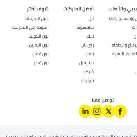
بيبي والألعاب
أفضل الماركات
شوف أكثر
ل وإكسسواراتها
أبل
دليل الماركات
ات
سامسونج
العودة إلى المدرسة
ل
نايك
نون الكويت
رضاع والإطعام
راي بان
نون البحرين
عناية بالبشرة
تيفال
نون عُمان
ستارفيل
نون قطر
شيكو
تورنيدو
تواصل معنا
ظائف
سياسة الضمان
بِع معنا
شروط الاستخدام
شروط البيع
سياسة الخصوصية