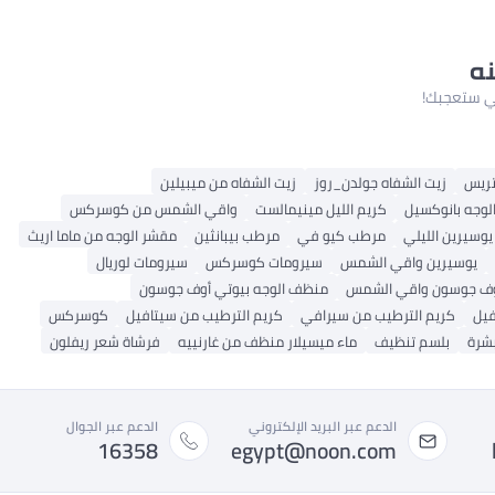
نه
لتي ستعجبك!
تريس
زيت الشفاه جولدن_روز
زيت الشفاه من ميبيلين
لوجه بانوكسيل
كريم الليل مينيمالست
واقي الشمس من كوسركس
يوسيرين الليلي
مرطب كيو في
مرطب بيبانثين
مقشر الوجه من ماما اريث
يوسيرين واقي الشمس
سيرومات كوسركس
سيرومات لوريال
وف جوسون واقي الشمس
منظف ​​الوجه بيوتي أوف جوسون
فيل
كريم الترطيب من سيرافي
كريم الترطيب من سيتافيل
كوسركس
شرة
بلسم تنظيف
ماء ميسيلار منظف من غارنييه
فرشاة شعر ريفلون
الدعم عبر البريد الإلكتروني
الدعم عبر الجوال
16358
egypt@noon.com