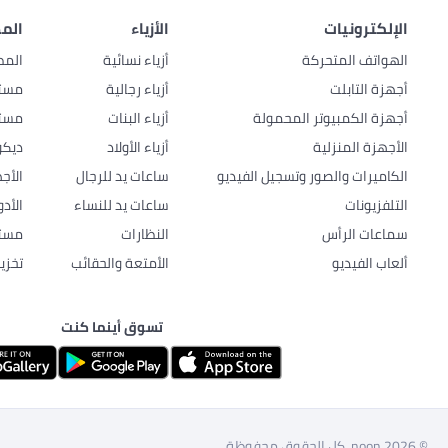
الإلكترونيات
الأزياء
المط
الهواتف المتحركة
أزياء نسائية
المط
أجهزة التابلت
أزياء رجالية
مستل
أجهزة الكمبيوتر المحمولة
أزياء البنات
مستل
الأجهزة المنزلية
أزياء الأولاد
ديكو
الكاميرات والصور وتسجيل الفيديو
ساعات يد للرجال
الأج
التلفزيونات
ساعات يد للنساء
الأد
سماعات الرأس
النظارات
مستل
ألعاب الفيديو
الأمتعة والحقائب
تخزي
تسوق أينما كنت
© 2026 noon. كل الحقوق محفوظة