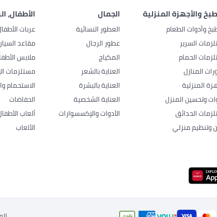
بخ والأجهزة المنزلية
الجمال
الأطفال، ال
بخ وأدوات الطعام
العطور النسائية
عربات الأطفا
زمات السرير
عطور الرجال
مقاعد السيار
زمات الحمام
المكياج
ملابس الأطفا
رات المنازل
العناية بالشعر
مستلزمات الإ
هزة المنزلية
العناية بالبشرة
الاستحمام وال
وات وتحسين المنزل
العناية الشخصية
الحفاضات
زمات الحدائق
الأدوات والإكسسوارات
ألعاب الأطفال
ن وتنظيم منزلي
الألعاب
الو