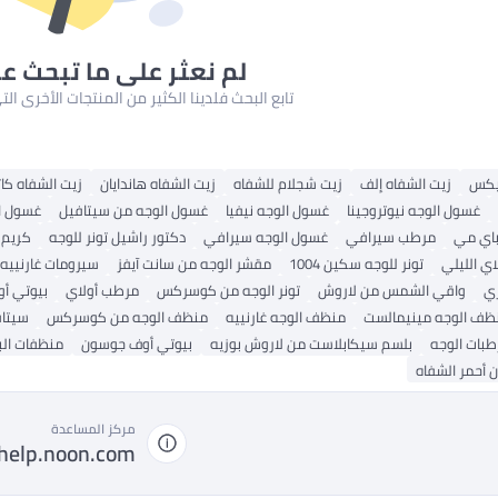
لم نعثر على ما تبحث ع
تابع البحث فلدينا الكثير من المنتجات الأخرى ا
نيكس
زيت الشفاه إلف
زيت شجلام للشفاه
زيت الشفاه هاندايان
زيت الشفاه كا
غسول الوجه نيوتروجينا
غسول الوجه نيفيا
غسول الوجه من سيتافيل
غسول ا
باي مي
مرطب سيرافي
غسول الوجه سيرافي
دكتور راشيل تونر للوجه
كريم 
اي الليلي
تونر للوجه سكين 1004
مقشر الوجه من سانت آيفز
سيرومات غارنييه
ري
واقي الشمس من لاروش
تونر الوجه من كوسركس
مرطب أولاي
بيوتي أ
ظف ​​الوجه مينيمالست
منظف ​​الوجه غارنييه
منظف ​​الوجه من كوسركس
سيتا
طبات الوجه
بلسم سيكابلاست من لاروش بوزيه
بيوتي أوف جوسون
منظفات الب
ن أحمر الشفاه
مركز المساعدة
help.noon.com