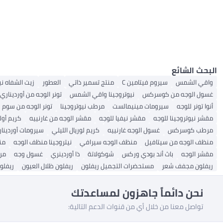
البحث الشائع
واقي الشمس
سيروم فيتامين C
منتج تسمير ذاتي
العطور
زيت الشفاه 
غسول الوجه من كوسركس
نيوتروجينا واقي الشمس
تونر الوجه من أورديناري
أنوا تونر للوجه
سيرومات مينيمالست
مرطب نيوتروجينا
تونر الوجه من سوم 
مقشر نيوتروجينا للوجه
مقشر نيفيا للوجه
مقشر الوجه من غارنييه
كريم أول
مرطب كوسركس
غسول الوجه غارنييه
كريم لوريال الليلي
سيرومات أوردينا
منظف ​​الوجه من سيتافيل
منظف ​​الوجه سيرافي
نيتروجينا منظف الوجه
من
مقشر الوجه
باث أند بودي وركس
شوكولاتة
ذا أوردينري
غسول وجه
مر
ريفلون مجفف شعر
مستحضرات التجميل ريفلون
ريفلون ظلال العيون
ريفلو
نحن دائماً جاهزون لمساعدتك
تواصل معنا من خلال أي من قنوات الدعم التالية: