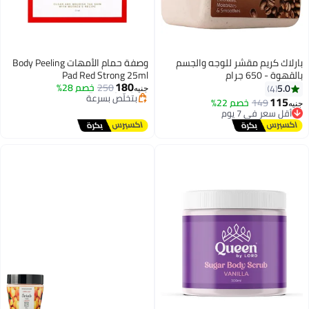
بارلاك كريم مقشر للوجه والجسم
وصفة حمام الأمهات Body Peeling
أقل سعر في 7 يوم
بالقهوة - 650 جرام
Pad Red Strong 25ml
توصيل مجاني
180
250
خصم 28%
5.0
بتخلّص بسرعة
4
جنيه
تم بيع +10 مؤخرًا
115
149
خصم 22%
أقل سعر في 7 يوم
جنيه
أقل سعر في 7 يوم
توصيل مجاني
أقل سعر في 7 يوم