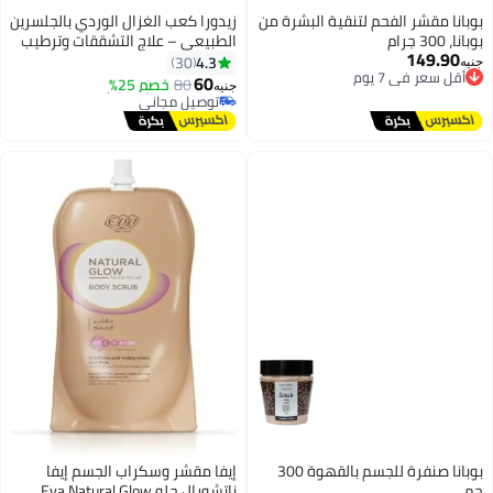
بوبانا مقشر الفحم لتنقية البشرة من
زيدورا كعب الغزال الوردي بالجلسرين
بوبانا، 300 جرام
الطبيعي – علاج التشققات وترطيب
#10 في مقشرات الجسم ومواد التلميع
149.90
مكثف 300 مل
4.3
أقل سعر في 7 يوم
30
جنيه
أقل سعر في 7 يوم
توصيل مجاني
60
80
خصم 25%
توصيل مجاني
جنيه
أقل سعر في 7 يوم
تم بيع +50 مؤخرًا
#10 في مقشرات الجسم ومواد التلميع
بوبانا صنفرة للجسم بالقهوة 300
إيفا مقشر وسكراب الجسم إيفا
جم
ناتشورال جلو Eva Natural Glow