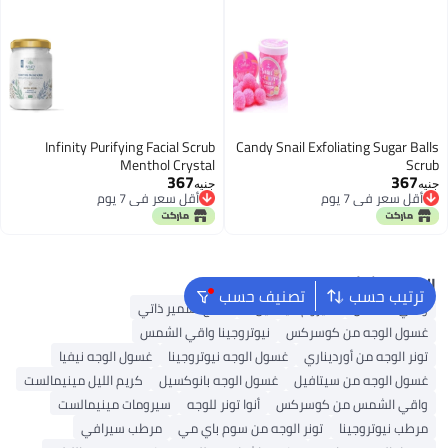
Infinity Purifying Facial Scrub
Candy Snail Exfoliating Sugar Balls
Menthol Crystal
Scrub
367
367
جنيه
جنيه
أقل سعر في 7 يوم
أقل سعر في 7 يوم
أقل سعر في 7 يوم
أقل سعر في 7 يوم
البحث الشائع
ترتيب حسب
تصنيف حسب
واقي الشمس
سيروم فيتامين C
منتج تسمير ذاتي
غسول الوجه من كوسركس
نيوتروجينا واقي الشمس
تونر الوجه من أورديناري
غسول الوجه نيوتروجينا
غسول الوجه نيفيا
غسول الوجه من سيتافيل
غسول الوجه بانوكسيل
كريم الليل مينيمالست
واقي الشمس من كوسركس
أنوا تونر للوجه
سيرومات مينيمالست
مرطب نيوتروجينا
تونر الوجه من سوم باي مي
مرطب سيرافي