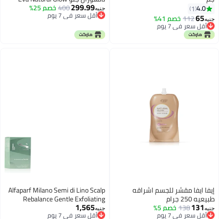
299.99
400
خصم 25%
لتفتيح وتوحيد لون البشرة - غني
4.0
1
جنيه
أقل سعر في 7 يوم
بالفيتامينات (C, E, B3, B5) لإزالة
65
112
خصم 41%
جنيه
أقل سعر في 7 يوم
الجلد الميت ونعومة فائقة
أقل سعر في 7 يوم
أقل سعر في 7 يوم
إيفا ايفا مقشر للجسم اشراقه
Alfaparf Milano Semi di Lino Scalp
طبيعيه 250 جرام
Rebalance Gentle Exfoliating
1,565
131
138
خصم 5%
Scrub, 150 ml,8022297095882
أقل سعر في 7 يوم
جنيه
جنيه
أقل سعر في 7 يوم
توصيل مجاني