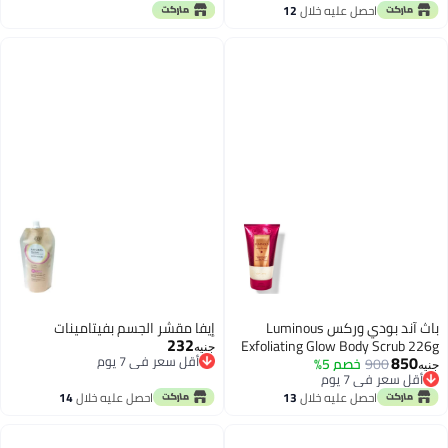
أقل سعر في 7 يوم
أقل سعر في 7 يوم
احصل عليه خلال
12
اغسطس
باث آند بودي وركس Luminous
إيفا مقشر الجسم بفيتامينات
232
Exfoliating Glow Body Scrub 226g
جنيه
850
أقل سعر في 7 يوم
900
خصم 5%
أقل سعر في 7 يوم
جنيه
أقل سعر في 7 يوم
توصيل مجاني
أقل سعر في 7 يوم
احصل عليه خلال
13
احصل عليه خلال
14
اغسطس
اغسطس