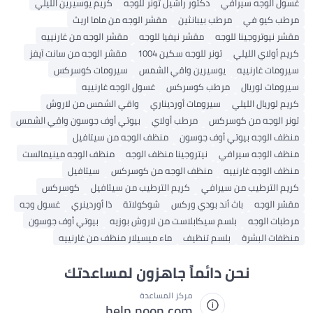
غسول الوجه سيرافي
دكتور راشيل تونر للوجه
كريم يوسيرين الليلي
مرطب كيو في
مرطب بيبانثين
مقشر الوجه من ماما اريث
مقشر نيوتروجينا للوجه
مقشر نيفيا للوجه
مقشر الوجه من غارنييه
كريم أولاي الليلي
تونر للوجه سكين 1004
مقشر الوجه من سانت آيفز
سيرومات غارنييه
يوسيرين واقي الشمس
سيرومات كوسركس
سيرومات لوريال
مرطب كوسركس
غسول الوجه غارنييه
كريم لوريال الليلي
سيرومات أورديناري
واقي الشمس من لاروش
تونر الوجه من كوسركس
مرطب أولاي
بيوتي أوف جوسون واقي الشمس
منظف ​​الوجه بيوتي أوف جوسون
منظف ​​الوجه من سيتافيل
منظف ​​الوجه سيرافي
نيتروجينا منظف الوجه
منظف ​​الوجه مينيمالست
منظف ​​الوجه غارنييه
منظف ​​الوجه من كوسركس
سيتافيل
كريم الترطيب من سيرافي
كريم الترطيب من سيتافيل
كوسركس
مقشر الوجه
باث أند بودي وركس
شوكولاتة
ذا أوردينري
غسول وجه
مرطبات الوجه
بلسم سيكابلاست من لاروش بوزيه
بيوتي أوف جوسون
منظفات البشرة
بلسم تنظيف
ماء ميسيلار منظف من غارنييه
نحن دائماً جاهزون لمساعدتك
مركز المساعدة
help.noon.com