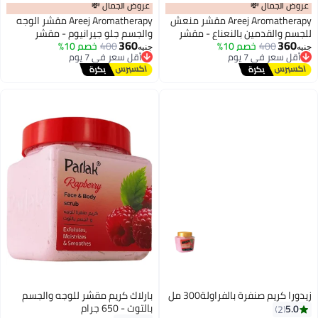
عروض الجمال 💸
عروض الجمال 💸
Areej Aromatherapy مقشر منعش
Areej Aromatherapy مقشر الوجه
للجسم والقدمين بالنعناع - مقشر
والجسم جلو جيرانيوم - مقشر
360
360
400
خصم 10%
طبيعي بملح البحر مع زيت النعناع
400
خصم 10%
طبيعي بملح البحر مع زيت الجيرانيوم
أقل سعر في 7 يوم
أقل سعر في 7 يوم
جنيه
جنيه
توصيل مجاني
توصيل مجاني
وزبدة الشيا وزيت جوز الهند - عناية
وزبدة الشيا والجوجوبا - عناية لتفتيح
أقل سعر في 7 يوم
أقل سعر في 7 يوم
مقشرة ومنعشة - 250 غرام
البشرة وتوازنها - 250 غرام
زيدورا كريم صنفرة بالفراولة300 مل
بارلاك كريم مقشر للوجه والجسم
بالتوت - 650 جرام
5.0
2