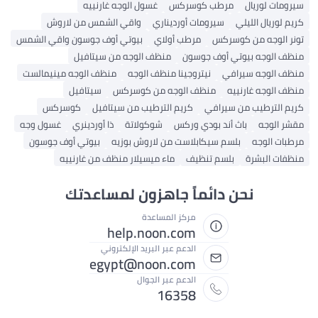
سيرومات لوريال
مرطب كوسركس
غسول الوجه غارنييه
كريم لوريال الليلي
سيرومات أورديناري
واقي الشمس من لاروش
تونر الوجه من كوسركس
مرطب أولاي
بيوتي أوف جوسون واقي الشمس
منظف ​​الوجه بيوتي أوف جوسون
منظف ​​الوجه من سيتافيل
منظف ​​الوجه سيرافي
نيتروجينا منظف الوجه
منظف ​​الوجه مينيمالست
منظف ​​الوجه غارنييه
منظف ​​الوجه من كوسركس
سيتافيل
كريم الترطيب من سيرافي
كريم الترطيب من سيتافيل
كوسركس
مقشر الوجه
باث أند بودي وركس
شوكولاتة
ذا أوردينري
غسول وجه
مرطبات الوجه
بلسم سيكابلاست من لاروش بوزيه
بيوتي أوف جوسون
منظفات البشرة
بلسم تنظيف
ماء ميسيلار منظف من غارنييه
نحن دائماً جاهزون لمساعدتك
مركز المساعدة
help.noon.com
الدعم عبر البريد الإلكتروني
egypt@noon.com
الدعم عبر الجوال
16358