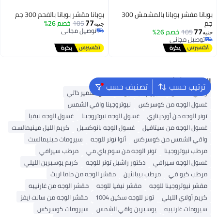
بوبانا مقشر بوبانا بالمشمش 300
بوبانا مقشر بوبانا بالفحم 300 جم
77
جم
105
خصم 26%
جنيه
77
توصيل مجاني
105
خصم 26%
جنيه
توصيل مجاني
توصيل مجاني
توصيل مجاني
البحث الشائع
ترتيب حسب
تصنيف حسب
واقي الشمس
سيروم فيتامين C
منتج تسمير ذاتي
غسول الوجه من كوسركس
نيوتروجينا واقي الشمس
تونر الوجه من أورديناري
غسول الوجه نيوتروجينا
غسول الوجه نيفيا
غسول الوجه من سيتافيل
غسول الوجه بانوكسيل
كريم الليل مينيمالست
واقي الشمس من كوسركس
أنوا تونر للوجه
سيرومات مينيمالست
مرطب نيوتروجينا
تونر الوجه من سوم باي مي
مرطب سيرافي
غسول الوجه سيرافي
دكتور راشيل تونر للوجه
كريم يوسيرين الليلي
مرطب كيو في
مرطب بيبانثين
مقشر الوجه من ماما اريث
مقشر نيوتروجينا للوجه
مقشر نيفيا للوجه
مقشر الوجه من غارنييه
كريم أولاي الليلي
تونر للوجه سكين 1004
مقشر الوجه من سانت آيفز
سيرومات غارنييه
يوسيرين واقي الشمس
سيرومات كوسركس