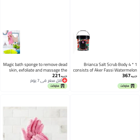
Magic bath sponge to remove dead
Brianca Salt Scrub Body 4 * 1
skin, exfoliate and massage the
consists of Aker Fassi Watermelon
221
367
body. Dead Skin Sponge Remover
Salt Scrub/Loofah/Pumice
جنيه
جنيه
أقل سعر في 7 يوم
for Adult, Baby, Pregnant Women
Stone/Deer Heel Gel
أقل سعر في 7 يوم
(Pink)