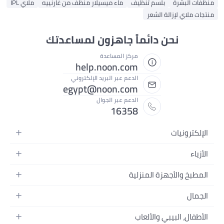
منظفات البشرة
بلسم تنظيف
ماء ميسيلار منظف من غارنييه
ملاي IPL
منتجات ملاي لإزالة الشعر
نحن دائماً جاهزون لمساعدتك
مركز المساعدة
help.noon.com
الدعم عبر البريد الإلكتروني
egypt@noon.com
الدعم عبر الجوال
16358
الإلكترونيات
الهواتف المتحركة
الأزياء
أجهزة التابلت
أزياء نسائية
المطبخ والأجهزة المنزلية
أجهزة الكمبيوتر المحمولة
أزياء رجالية
المطبخ وأدوات الطعام
الأجهزة المنزلية
الجمال
أزياء البنات
مستلزمات السرير
الكاميرات والصور وتسجيل الفيديو
العطور النسائية
أزياء الأولاد
الأطفال، البيبي والألعاب
مستلزمات الحمام
التلفزيونات