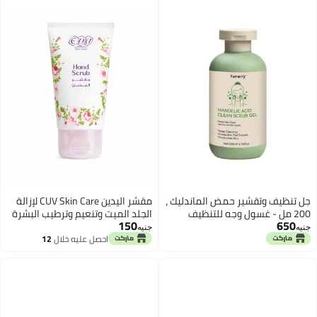
جل تنظيف وتقشير حمض الماندليك ،
مقشر اليدين CUV Skin Care لإزالة
200 مل - غسول وجه للتنظيف
الجلد الميت وتنعيم وترطيب البشرة
150
650
العميق لجميع أنواع البشرة
– مناسب لجميع أنواع البشرة
جنيه
جنيه
احصل عليه خلال
12
اغسطس