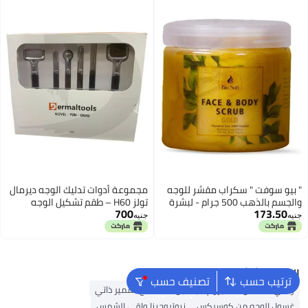
" بيو سوفت " سكراب مقشر للوجه
مجموعة أدوات تدليك الوجه ديرمال
والجسم بالذهب 500 جرام - لبشرة
تولز H60 – طقم تشكيل الوجه
700
173.50
متجددة أكثر إشراقا
والاسترخاء من 6 قطع
جنيه
جنيه
البحث الشائع
ترتيب حسب
تصنيف حسب
واقي الشمس
سيروم فيتامين C
منتج تسمير ذاتي
غسول الوجه من كوسركس
نيوتروجينا واقي الشمس