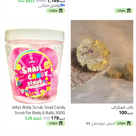
1,149
2,000
خصم 42%
جنيه
توصيل مجاني
توصيل مجاني
كاب اسكراب
Jellys Body Scrub, Snail Candy
100
Scrub For Body 6 Balls,300G
جنيه
179
250
خصم 28%
جنيه
احصل عليه خلال
11
اغسطس