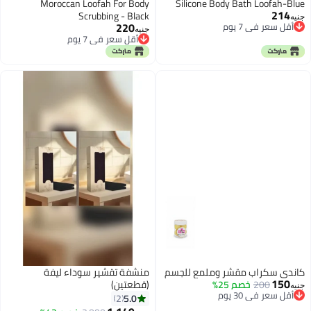
Moroccan Loofah For Body
Silicone Body Bath Loofah-Blue
214
Scrubbing - Black
جنيه
220
أقل سعر في 7 يوم
جنيه
أقل سعر في 7 يوم
أقل سعر في 7 يوم
أقل سعر في 7 يوم
كاندي سكراب مقشر وملمع للجسم
منشفة تقشير سوداء ليفة
150
200
خصم 25%
(قطعتين)
جنيه
أقل سعر في 30 يوم
5.0
2
أقل سعر في 30 يوم