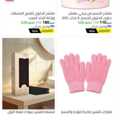
مقشر الجسم من جيلي، مقشر
مقشر الحلوى لتفتيح التصبغات
حلوى الحلزون للجسم، 6 كرات، 300
وإزالة الجلد الميت
180
110
جرام
150
خصم 26%
250
خصم 28%
جنيه
جنيه
توصيل مجاني
توصيل مجاني
توصيل مجاني
توصيل مجاني
قفازات تقشير فاخرة للوجه والجسم
منشفة تقشير سوداء ليفة اللون