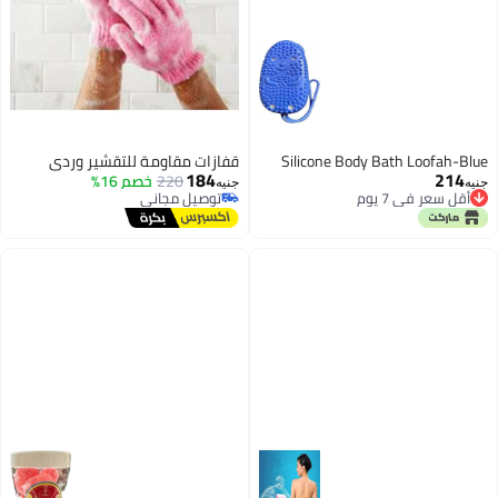
Silicone Body Bath Loofah-Blue
قفازات مقاومة للتقشير وردي
184
214
220
خصم 16%
جنيه
جنيه
أقل سعر في 7 يوم
توصيل مجاني
أقل سعر في 7 يوم
توصيل مجاني