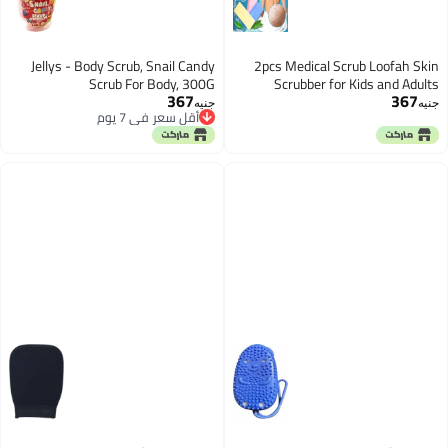
Jellys - Body Scrub, Snail Candy
2pcs Medical Scrub Loofah Skin
Scrub For Body, 300G
Scrubber for Kids and Adults
367
367
Remove Dead Skin Pores for Skin
جنيه
جنيه
أقل سعر في 7 يوم
Rejuvenation
أقل سعر في 7 يوم