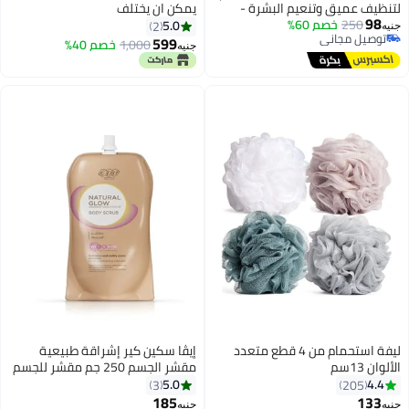
لتنظيف عميق وتنعيم البشرة -
يمكن ان يختلف
98
250
خصم 60%
قفازات استحمام لإزالة الجلد الميت
5.0
2
جنيه
توصيل مجاني
وتقشير لطيف - قفازات لتنعيم و
599
1,000
خصم 40%
جنيه
توصيل مجاني
تفتيح البشرة
ليفة استحمام من 4 قطع متعدد
إيڤا سكين كير إشراقة طبيعية
الألوان 13سم
مقشر الجسم 250 جم مقشر للجسم
5.0
4.4
3
205
185
133
جنيه
جنيه