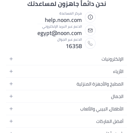
نحن دائماً جاهزون لمساعدتك
مركز المساعدة
help.noon.com
الدعم عبر البريد الإلكتروني
egypt@noon.com
الدعم عبر الجوال
16358
الإلكترونيات
الهواتف المتحركة
الأزياء
أجهزة التابلت
أزياء نسائية
المطبخ والأجهزة المنزلية
أجهزة الكمبيوتر المحمولة
أزياء رجالية
المطبخ وأدوات الطعام
الأجهزة المنزلية
الجمال
أزياء البنات
مستلزمات السرير
الكاميرات والصور وتسجيل الفيديو
العطور النسائية
أزياء الأولاد
الأطفال، البيبي والألعاب
مستلزمات الحمام
التلفزيونات
عطور الرجال
ساعات يد للرجال
عربات الأطفال وإكسسواراتها
ديكورات المنازل
سماعات الرأس
أفضل الماركات
المكياج
ساعات يد للنساء
مقاعد السيارات
الأجهزة المنزلية
ألعاب الفيديو
أبل
العناية بالشعر