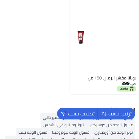
بوبانا مقشر الرمان، 150 مل
399
جنيه
البحث الشائع
ترتيب حسب
تصنيف حسب
واقي الشمس
سيروم فيتامين C
منتج تسمير ذاتي
غسول الوجه من كوسركس
نيوتروجينا واقي الشمس
تونر الوجه من أورديناري
غسول الوجه نيوتروجينا
غسول الوجه نيفيا