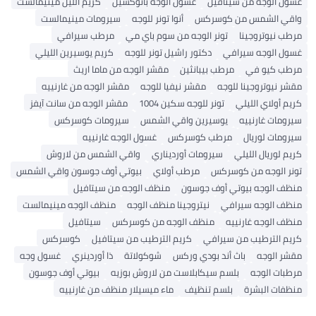
غسول الوجه من سيتافيل
غسول الوجه بانوكسيل
كريم الليل مينيمالست
واقي الشمس من كوسركس
أنوا تونر للوجه
سيرومات مينيمالست
مرطب نيوتروجينا
تونر الوجه من سوم باي مي
مرطب سيرافي
غسول الوجه سيرافي
دكتور راشيل تونر للوجه
كريم يوسيرين الليلي
مرطب كيو في
مرطب بيبانثين
مقشر الوجه من ماما اريث
مقشر نيوتروجينا للوجه
مقشر نيفيا للوجه
مقشر الوجه من غارنييه
كريم أولاي الليلي
تونر للوجه سكين 1004
مقشر الوجه من سانت آيفز
سيرومات غارنييه
يوسيرين واقي الشمس
سيرومات كوسركس
سيرومات لوريال
مرطب كوسركس
غسول الوجه غارنييه
كريم لوريال الليلي
سيرومات أورديناري
واقي الشمس من لاروش
تونر الوجه من كوسركس
مرطب أولاي
بيوتي أوف جوسون واقي الشمس
منظف ​​الوجه بيوتي أوف جوسون
منظف ​​الوجه من سيتافيل
منظف ​​الوجه سيرافي
نيتروجينا منظف الوجه
منظف ​​الوجه مينيمالست
منظف ​​الوجه غارنييه
منظف ​​الوجه من كوسركس
سيتافيل
كريم الترطيب من سيرافي
كريم الترطيب من سيتافيل
كوسركس
مقشر الوجه
باث أند بودي وركس
شوكولاتة
ذا أوردينري
غسول وجه
مرطبات الوجه
بلسم سيكابلاست من لاروش بوزيه
بيوتي أوف جوسون
منظفات البشرة
بلسم تنظيف
ماء ميسيلار منظف من غارنييه