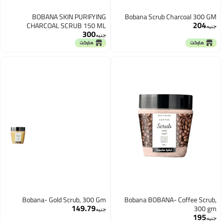
BOBANA SKIN PURIFYING
Bobana Scrub Charcoal 300 GM
204
CHARCOAL SCRUB 150 ML
جنيه
300
جنيه
Bobana- Gold Scrub, 300 Gm
Bobana BOBANA- Coffee Scrub,
149.79
300 gm
جنيه
195
جنيه