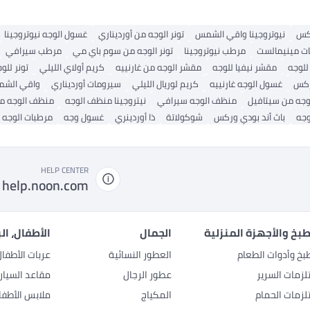
كس
نيوتروجينا واقي الشمس
تونر الوجه من أورديناري
غسول الوجه نيوتروجينا
ت مينيمالست
مرطب نيوتروجينا
تونر الوجه من سوم باي مي
مرطب سيرافي
للوجه
مقشر نيفيا للوجه
مقشر الوجه من غارنييه
كريم أولاي الليلي
تونر للوج
كس
غسول الوجه غارنييه
كريم لوريال الليلي
سيرومات أورديناري
واقي الشم
لوجه من سيتافيل
منظف ​​الوجه سيرافي
نيتروجينا منظف الوجه
منظف ​​الوجه 
وجه
باث أند بودي وركس
شوكولاتة
ذا أوردينري
غسول وجه
مرطبات الوجه
HELP CENTER
help.noon.com
بخ والأجهزة المنزلية
الجمال
الأطفال، ال
بخ وأدوات الطعام
العطور النسائية
عربات الأطفا
زمات السرير
عطور الرجال
مقاعد السيار
زمات الحمام
المكياج
ملابس الأطفا