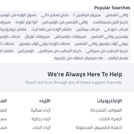
Popular Searches
واقي الشمس
سيروم فيتامين C
منتج تسمير ذاتي
غسول الوجه من كوسر
كريم الليل مينيمالست
واقي الشمس من كوسركس
أنوا تونر للوجه
سيروما
مرطب كيو في
مرطب بيبانثين
مقشر الوجه من ماما اريث
مقشر نيوتروجينا 
يوسيرين واقي الشمس
سيرومات كوسركس
سيرومات لوريال
مرطب كوسر
بيوتي أوف جوسون واقي الشمس
منظف ​​الوجه بيوتي أوف جوسون
منظف ​​ا
كريم الترطيب من سيرافي
كريم الترطيب من سيتافيل
كوسركس
مقشر ال
بلسم تنظيف
ماء ميسيلار منظف من غارنييه
We're Always Here To Help
Reach out to us through any of these support channels
الإلكترونيات
الأزياء
المط
الهواتف المتحركة
أزياء نسائية
المط
أجهزة التابلت
أزياء رجالية
مستل
أجهزة الكمبيوتر المحمولة
أزياء البنات
مستل