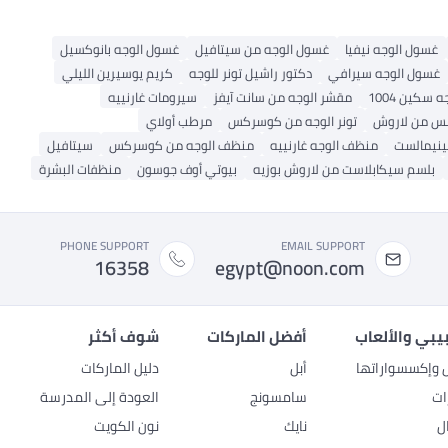
غسول الوجه نيفيا
غسول الوجه من سيتافيل
غسول الوجه بانوكسيل
غسول الوجه سيرافي
دكتور راشيل تونر للوجه
كريم يوسيرين الليلي
ه سكين 1004
مقشر الوجه من سانت آيفز
سيرومات غارنييه
س من لاروش
تونر الوجه من كوسركس
مرطب أولاي
مينيمالست
منظف ​​الوجه غارنييه
منظف ​​الوجه من كوسركس
سيتافيل
بلسم سيكابلاست من لاروش بوزيه
بيوتي أوف جوسون
منظفات البشرة
PHONE SUPPORT
EMAIL SUPPORT
16358
egypt@noon.com
بيبي والألعاب
أفضل الماركات
شوف أكثر
ل وإكسسواراتها
أبل
دليل الماركات
ات
سامسونج
العودة إلى المدرسة
ل
نايك
نون الكويت