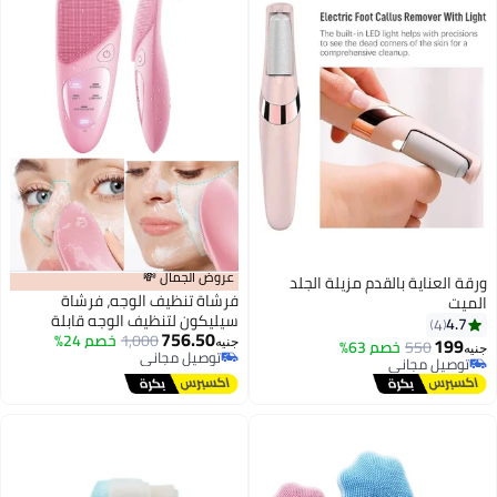
عروض الجمال 💸
ورقة العناية بالقدم مزيلة الجلد
فرشاة تنظيف الوجه، فرشاة
الميت
سيليكون لتنظيف الوجه قابلة
4.7
4
756.50
1,000
خصم 24%
لاعادة الشحن، مقاومة للماء، 5
199
550
خصم 63%
جنيه
جنيه
توصيل مجاني
اوضاع تنظيف، مقشر كهربائي للوجه
توصيل مجاني
توصيل مجاني
للرجال والنساء للتنظيف والتقشير
توصيل مجاني
والتدليك