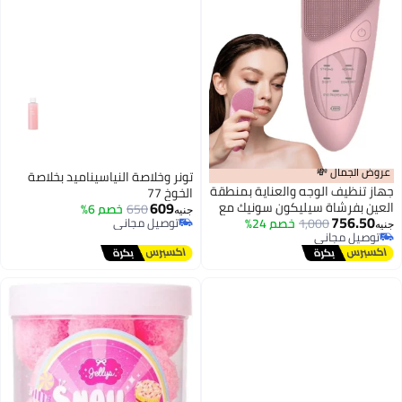
عروض الجمال 💸
تونر وخلاصة النياسيناميد بخلاصة
جهاز تنظيف الوجه والعناية بمنطقة
الخوخ 77
609
العين بفرشاة سيليكون سونيك مع
650
خصم 6%
جنيه
756.50
1,000
خصم 24%
تدليك حراري 48 درجة مئوية، 5
توصيل مجاني
جنيه
توصيل مجاني
توصيل مجاني
أوضاع، شاشة LED، مقاوم للماء
توصيل مجاني
IPX7، قابل لإعادة الشحن، وردي