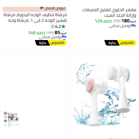
عروض الجمال 💸
مقشر الحلوى لتفتيح التصبغات
فرشاة تنظيف الوجه اليدوية، فرشاة
وإزالة الجلد الميت
180
تقشير الوجه 2 في 1، فرشاة وجه
250
خصم 28%
جنيه
توصيل مجاني
مزدوجة الجوانب، وسادة غسيل
4.2
6
توصيل مجاني
سيليكون بشعيرات ناعمة، فرشاة
85
165
خصم 48%
جنيه
تنظيف مزدوجة لإزالة الرؤوس
#7 في فرش تنظيف البشرة
أقل سعر في 30 يوم
السوداء والتدليك
توصيل مجاني
#7 في فرش تنظيف البشرة