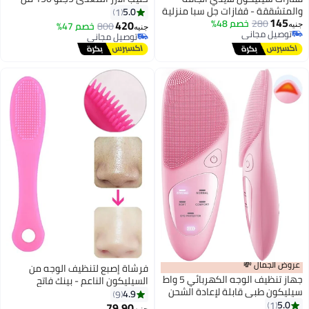
والمتشققة - قفازات جل سبا منزلية
5.0
1
145
280
خصم 48%
قابلة لإعادة الاستخدام - زوج
420
800
خصم 47%
جنيه
جنيه
توصيل مجاني
توصيل مجاني
توصيل مجاني
توصيل مجاني
عروض الجمال 💸
فرشاة إصبع لتنظيف الوجه من
جهاز تنظيف الوجه الكهربائي 5 واط
السيليكون الناعم - بينك فاتح
سيليكون طبي قابلة لإعادة الشحن
4.9
9
– فرشاة تنظيف البشرة بتقنية
5.0
1
79.90
أقل سعر في 30 يوم
جنيه