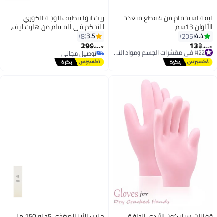
ليفة استحمام من 4 قطع متعدد
زيت انوا تنظيف الوجه الكوري
الألوان 13سم
للتحكم في المسام من هارت ليف،
إزالة الرؤوس السوداء للمكياج
3.5
4.4
8
205
اليومي، 200 مل
299
133
#22 في مقشرات الجسم ومواد التلميع
جنيه
جنيه
توصيل مجاني
توصيل مجاني
#22 في مقشرات الجسم ومواد التلميع
توصيل مجاني
قفازات سيليكون للأيدي الجافة
حليب الأرز المغذي 5جلو 150 مل