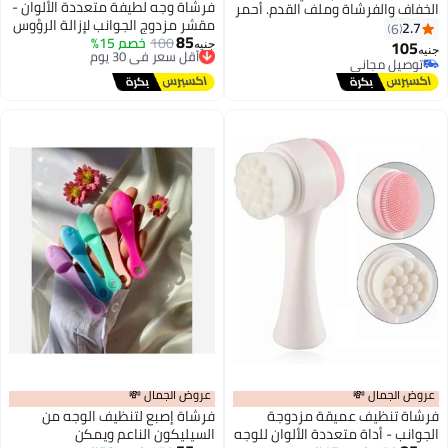
فرشاة وجه لطيفة متعددة الألوان -
الخفاف والفرشاة وملف القدم. أحمر
مقشر مزدوج الجوانب لإزالة الرؤوس
2.7
6
85
100
أقل سعر في 30 يوم
خصم 15%
السوداء لبشرة ناعمة ومشرقة
105
جنيه
جنيه
توصيل مجاني
توصيل مجاني
أقل سعر في 30 يوم
توصيل مجاني
عروض الجمال 💸
عروض الجمال 💸
فرشاة تنظيف عميقة مزدوجة
فرشاة إصبع لتنظيف الوجه من
الجوانب - أداة متعددة الألوان للوجه
السيليكون الناعم ويمكن