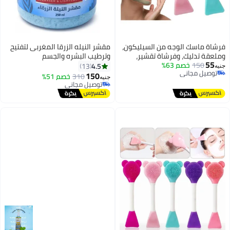
فرشاة ماسك الوجه من السيليكون،
مقشر النيله الزرقا المغربى لتفتيح
وملعقة تدليك، وفرشاة تقشير،
وترطيب البشره والجسم
55
150
خصم 63%
وفرشاة مكياج ناعمة لتنظيف
4.5
13
جنيه
توصيل مجاني
الوجه، مناسبة للطين، والفحم،
150
310
خصم 51%
جنيه
توصيل مجاني
والأقنعة المختلطة - الوان متنوعه
توصيل مجاني
توصيل مجاني