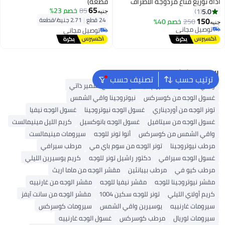
أداة توزيع قناع مزدوجة الأطراف
قطعة)
65
وملعقة للتدليك، فرشاة تقشير
85
خصم 23%
5.0
1
جنيه
وتنظيف الوجه ناعمة للمسكات
150
24 قطع
|
2.71 جنيه/⁨/قطعة⁩
250
خصم 40%
جنيه
الطينية والكريمية، متعددة الألوان،
توصيل مجاني
توصيل مجاني
توصيل مجاني
توصيل مجاني
البحث الشائع
ترتيب حسب
تصنيف حسب
واقي الشمس
سيروم فيتامين C
منتج تسمير ذاتي
غسول الوجه من كوسركس
نيوتروجينا واقي الشمس
تونر الوجه من أورديناري
غسول الوجه نيوتروجينا
غسول الوجه نيفيا
غسول الوجه من سيتافيل
غسول الوجه بانوكسيل
كريم الليل مينيمالست
واقي الشمس من كوسركس
أنوا تونر للوجه
سيرومات مينيمالست
مرطب نيوتروجينا
تونر الوجه من سوم باي مي
مرطب سيرافي
غسول الوجه سيرافي
دكتور راشيل تونر للوجه
كريم يوسيرين الليلي
مرطب كيو في
مرطب بيبانثين
مقشر الوجه من ماما اريث
مقشر نيوتروجينا للوجه
مقشر نيفيا للوجه
مقشر الوجه من غارنييه
كريم أولاي الليلي
تونر للوجه سكين 1004
مقشر الوجه من سانت آيفز
سيرومات غارنييه
يوسيرين واقي الشمس
سيرومات كوسركس
سيرومات لوريال
مرطب كوسركس
غسول الوجه غارنييه