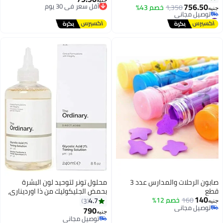
الاهتزاز الصوتي العميق – 4 أوضاع
756.50
1,350
خصم 43%
توصيل مجاني
جنيه
تنظيف لإزالة الرؤوس السوداء
#11 في فرش تنظيف البشرة
أقل سعر في 30 يوم
أقل سعر في 30 يوم
وتقشير وتدليك البشرة – مقاوم
توصيل مجاني
للماء IPX7 وبطارية 500mAh للشحن
#11 في فرش تنظيف البشرة
السريع والعناية اليومية بجميع أنواع
البشرة
صابون الرحلات والمدارس عدد 3
محلول تونر لتوحيد لون البشرة
قطع
بحمض الجليكوليك من ذا اورديناري،
140
160
خصم 12%
240 مل
4.7
3
جنيه
توصيل مجاني
790
جنيه
توصيل مجاني
توصيل مجاني