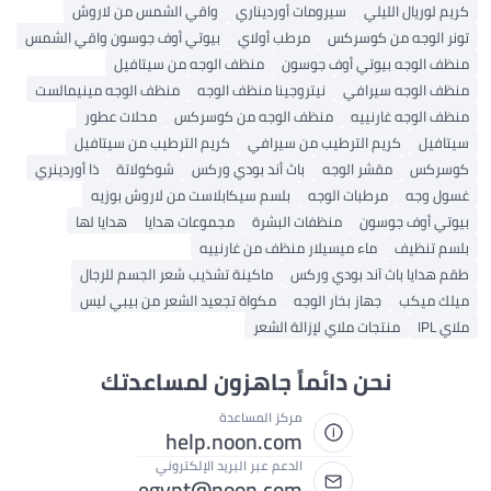
كريم لوريال الليلي
سيرومات أورديناري
واقي الشمس من لاروش
تونر الوجه من كوسركس
مرطب أولاي
بيوتي أوف جوسون واقي الشمس
منظف ​​الوجه بيوتي أوف جوسون
منظف ​​الوجه من سيتافيل
منظف ​​الوجه سيرافي
نيتروجينا منظف الوجه
منظف ​​الوجه مينيمالست
منظف ​​الوجه غارنييه
منظف ​​الوجه من كوسركس
محلات عطور
سيتافيل
كريم الترطيب من سيرافي
كريم الترطيب من سيتافيل
كوسركس
مقشر الوجه
باث أند بودي وركس
شوكولاتة
ذا أوردينري
غسول وجه
مرطبات الوجه
بلسم سيكابلاست من لاروش بوزيه
بيوتي أوف جوسون
منظفات البشرة
مجموعات هدايا
هدايا لها
بلسم تنظيف
ماء ميسيلار منظف من غارنييه
طقم هدايا باث آند بودي وركس
ماكينة تشذيب شعر الجسم للرجال
ميلك ميكب
جهاز بخار الوجه
مكواة تجعيد الشعر من بيبي ليس
ملاي IPL
منتجات ملاي لإزالة الشعر
نحن دائماً جاهزون لمساعدتك
مركز المساعدة
help.noon.com
الدعم عبر البريد الإلكتروني
egypt@noon.com