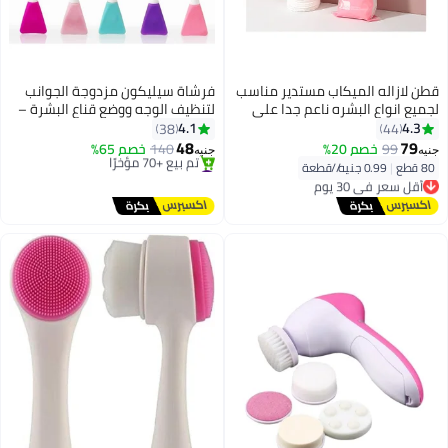
قطن لازاله الميكاب مستدير مناسب
فرشاة سيليكون مزدوجة الجوانب
لجميع انواع البشره ناعم جدا علي
لتنظيف الوجه ووضع قناع البشرة –
بشرتك خالية من الوبر وسادات ازالة
أداة تنظيف وتقشير لطيف 2 في 1 –
4.1
4.3
38
44
مكياج ناعمة متعددة الطبقات،
فرشاة يدوية مرنة للعناية بالبشرة
48
79
99
خصم 20%
140
خصم 65%
جنيه
جنيه
لازالة طلاء الاظافر80 قطعه.
(قطعة واحدة)-قد يختلف اللون
#1 في فرش تنظيف البشرة
80 قطع
|
0.99 جنيه/⁨/قطعة⁩
أقل سعر في 30 يوم
توصيل مجاني
توصيل مجاني
تم بيع +70 مؤخرًا
أقل سعر في 30 يوم
#1 في فرش تنظيف البشرة