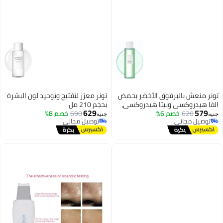
تونر منعش بالبرقوق الأخضر بحمض
تونر معزز لتفتيح وتوحيد لون البشرة
الفا هيدروكسي وبيتا هيدروكسي،
بحجم 210 مل
629
579
150 مل
620
خصم 6%
690
خصم 8%
جنيه
جنيه
توصيل مجاني
توصيل مجاني
توصيل مجاني
توصيل مجاني