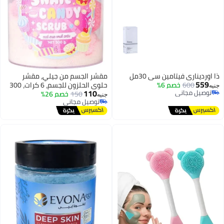
ذا اورديناري فيتامين سي 30مل
مقشر الجسم من جيلي، مقشر
559
600
خصم 6%
حلوى الحلزون للجسم، 6 كرات، 300
جنيه
110
توصيل مجاني
جرام
150
خصم 26%
جنيه
توصيل مجاني
توصيل مجاني
توصيل مجاني