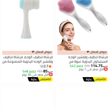
عروض الجمال 💸
عروض الجمال 💸
فرشاة تنظيف وتقشير الوجه
فرشاة تنظيف الوجه، فرشاة تنظيف
السيليكون اليدوية عبوة من
وتقشير الوجه اليدوية المصنوعة من
114.75
أقل سعر في 7 يوم
200
خصم 42%
قطعتين بشعيرات سيليكون ناعمة
السيليكون ذات الرأسين، مقاومة
2.7
8
جنيه
توصيل مجاني
لتنظيف المسام وإزالة المكياج
للماء، للعناية بالبشرة والتدليك
85
165
أقل سعر في 30 يوم
خصم 48%
جنيه
أقل سعر في 7 يوم
توصيل مجاني
أقل سعر في 30 يوم