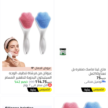
عروض الجمال 💸
ماي لينا ماسك صنفره بل
عبوتان من فرشاة تنظيف الوجه
نعناع250مل
75
السيليكون اليدوية لتطهير المسام
جنيه
114.75
توصيل مجاني
أقل سعر في 7 يوم
200
خصم 42%
بعمق وتقشير البشرة بلطف وإزالة
جنيه
توصيل مجاني
توصيل مجاني
المكياج للبشرة الحساسة
أقل سعر في 7 يوم