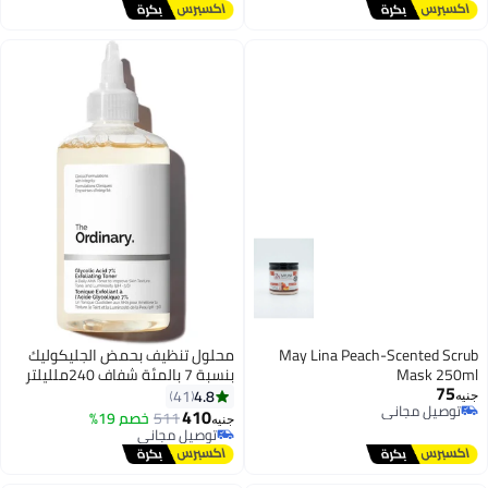
توصيل مجاني
May Lina Peach-Scented Scrub
محلول تنظيف بحمض الجليكوليك
Mask 250ml
بنسبة 7 بالمئة شفاف 240ملليلتر
75
4.8
41
جنيه
توصيل مجاني
410
511
خصم 19%
جنيه
توصيل مجاني
توصيل مجاني
توصيل مجاني