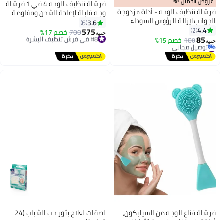
عروض الجمال 💸
فرشاة تنظيف الوجه 4 في 1 فرشاة
فرشاة تنظيف الوجه - أداة مزدوجة
وجه قابلة لإعادة الشحن ومقاومة
الجوانب لإزالة الرؤوس السوداء
للماء
3.6
6
وتقشير البشرة للحصول على بشرة
4.4
2
575
#8 في فرش تنظيف البشرة
700
خصم 17%
جنيه
ناعمة ونظيفة - متعددة الألوان
85
100
خصم 15%
توصيل مجاني
جنيه
#10 في فرش تنظيف البشرة
#8 في فرش تنظيف البشرة
أقل سعر في 30 يوم
توصيل مجاني
#10 في فرش تنظيف البشرة
فرشاة قناع الوجه من السيليكون،
لصقات لعلاج بثور حب الشباب (24