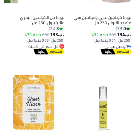
بوبانا كولاجين بحري وفيتامين سي
بوبانا جل الكولاجين البحري
متعدد الألوان 250 مل
والريتينول، 250 مل
4.3
5.0
2
3
133
134
199
خصم 32%
650
خصم 79%
جنيه
جنيه
250 مل
|
0.54 جنيه/⁨/مل⁩
250 مل
|
0.53 جنيه/⁨/مل⁩
توصيل مجاني
أقل سعر في السنة
توصيل مجاني
توصيل مجاني
أقل سعر في السنة