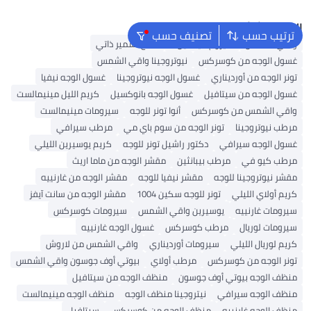
البحث الشائع
ترتيب حسب
تصنيف حسب
واقي الشمس
سيروم فيتامين C
منتج تسمير ذاتي
غسول الوجه من كوسركس
نيوتروجينا واقي الشمس
تونر الوجه من أورديناري
غسول الوجه نيوتروجينا
غسول الوجه نيفيا
غسول الوجه من سيتافيل
غسول الوجه بانوكسيل
كريم الليل مينيمالست
واقي الشمس من كوسركس
أنوا تونر للوجه
سيرومات مينيمالست
مرطب نيوتروجينا
تونر الوجه من سوم باي مي
مرطب سيرافي
غسول الوجه سيرافي
دكتور راشيل تونر للوجه
كريم يوسيرين الليلي
مرطب كيو في
مرطب بيبانثين
مقشر الوجه من ماما اريث
مقشر نيوتروجينا للوجه
مقشر نيفيا للوجه
مقشر الوجه من غارنييه
كريم أولاي الليلي
تونر للوجه سكين 1004
مقشر الوجه من سانت آيفز
سيرومات غارنييه
يوسيرين واقي الشمس
سيرومات كوسركس
سيرومات لوريال
مرطب كوسركس
غسول الوجه غارنييه
كريم لوريال الليلي
سيرومات أورديناري
واقي الشمس من لاروش
تونر الوجه من كوسركس
مرطب أولاي
بيوتي أوف جوسون واقي الشمس
منظف ​​الوجه بيوتي أوف جوسون
منظف ​​الوجه من سيتافيل
منظف ​​الوجه سيرافي
نيتروجينا منظف الوجه
منظف ​​الوجه مينيمالست
منظف ​​الوجه غارنييه
منظف ​​الوجه من كوسركس
سيتافيل