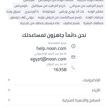
كريم الترطيب من سيرافي
كريم الترطيب من سيتافيل
كوسركس
مقشر الوجه
باث أند بودي وركس
شوكولاتة
ذا أوردينري
غسول وجه
مرطبات الوجه
بلسم سيكابلاست من لاروش بوزيه
بيوتي أوف جوسون
منظفات البشرة
بلسم تنظيف
ماء ميسيلار منظف من غارنييه
نحن دائماً جاهزون لمساعدتك
مركز المساعدة
help.noon.com
الدعم عبر البريد الإلكتروني
egypt@noon.com
الدعم عبر الجوال
16358
الإلكترونيات
الهواتف المتحركة
الأزياء
أجهزة التابلت
أزياء نسائية
المطبخ والأجهزة المنزلية
أجهزة الكمبيوتر المحمولة
أزياء رجالية