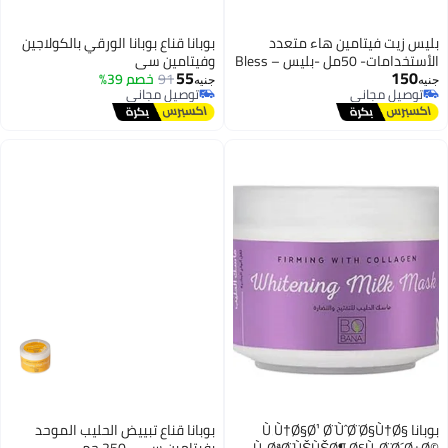
بليس زيت فيتامين هاء متعدد
بوبانا قناع بوبانا الورقي بالكولاجين
الأستخدامات- 50مل -بليس – Bless
وفيتامين سي
55
150
91
خصم 39%
جنيه
جنيه
توصيل مجاني
توصيل مجاني
توصيل مجاني
توصيل مجاني
بوبانا Ù‚Ù†Ø§Ø¹ Ø¨ÙˆØ¨Ø§Ù†Ø§
بوبانا قناع تبييض الحليب الموحد
Ù„ØªØ¨ÙŠÙŠØ¶ Ø§Ù„Ø¨Ø´Ø±Ø©
بفيتامين سي - 250 جم