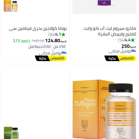
ماكرو سيروم ليت أب نانو وايت
بوبانا كولاجين بحري فيتامين سي
لتفتيح وتبييض البشرة
4.1
34
124.80
4.4
14
148.50
خصم 15%
جنيه
250
250 مل
|
0.50 جنيه/⁨/مل⁩
جنيه
توصيل مجاني
توصيل مجاني
تم بيع +20 مؤخرًا
تم بيع +10 مؤخرًا
توصيل مجاني
توصيل مجاني