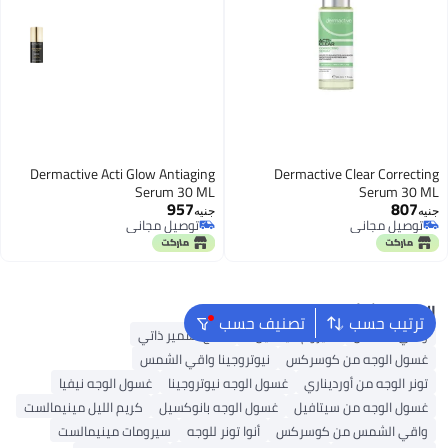
Dermactive Acti Glow Antiaging
Dermactive Clear Correcting
Serum 30 ML
Serum 30 ML
957
807
جنيه
جنيه
توصيل مجاني
توصيل مجاني
توصيل مجاني
توصيل مجاني
البحث الشائع
ترتيب حسب
تصنيف حسب
واقي الشمس
سيروم فيتامين C
منتج تسمير ذاتي
غسول الوجه من كوسركس
نيوتروجينا واقي الشمس
تونر الوجه من أورديناري
غسول الوجه نيوتروجينا
غسول الوجه نيفيا
غسول الوجه من سيتافيل
غسول الوجه بانوكسيل
كريم الليل مينيمالست
واقي الشمس من كوسركس
أنوا تونر للوجه
سيرومات مينيمالست