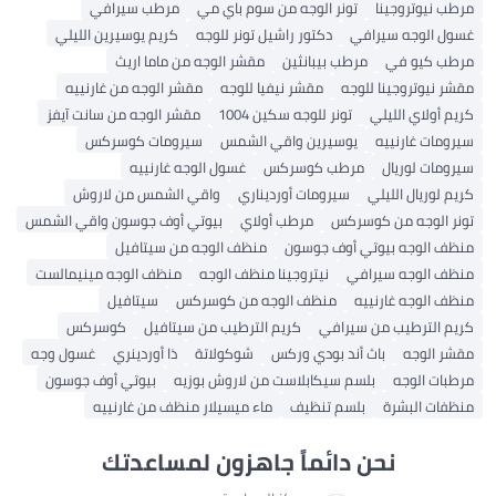
مرطب نيوتروجينا
تونر الوجه من سوم باي مي
مرطب سيرافي
غسول الوجه سيرافي
دكتور راشيل تونر للوجه
كريم يوسيرين الليلي
مرطب كيو في
مرطب بيبانثين
مقشر الوجه من ماما اريث
مقشر نيوتروجينا للوجه
مقشر نيفيا للوجه
مقشر الوجه من غارنييه
كريم أولاي الليلي
تونر للوجه سكين 1004
مقشر الوجه من سانت آيفز
سيرومات غارنييه
يوسيرين واقي الشمس
سيرومات كوسركس
سيرومات لوريال
مرطب كوسركس
غسول الوجه غارنييه
كريم لوريال الليلي
سيرومات أورديناري
واقي الشمس من لاروش
تونر الوجه من كوسركس
مرطب أولاي
بيوتي أوف جوسون واقي الشمس
منظف ​​الوجه بيوتي أوف جوسون
منظف ​​الوجه من سيتافيل
منظف ​​الوجه سيرافي
نيتروجينا منظف الوجه
منظف ​​الوجه مينيمالست
منظف ​​الوجه غارنييه
منظف ​​الوجه من كوسركس
سيتافيل
كريم الترطيب من سيرافي
كريم الترطيب من سيتافيل
كوسركس
مقشر الوجه
باث أند بودي وركس
شوكولاتة
ذا أوردينري
غسول وجه
مرطبات الوجه
بلسم سيكابلاست من لاروش بوزيه
بيوتي أوف جوسون
منظفات البشرة
بلسم تنظيف
ماء ميسيلار منظف من غارنييه
نحن دائماً جاهزون لمساعدتك