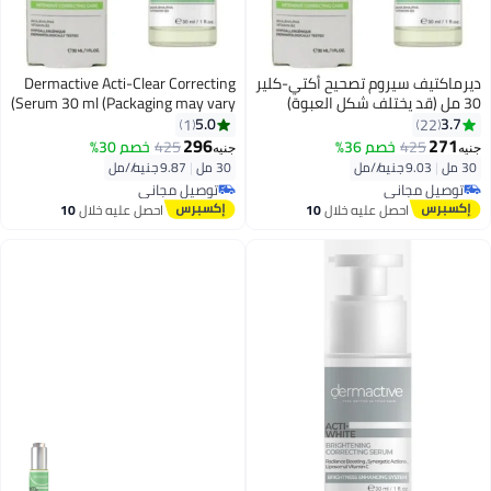
ديرماكتيف سيروم تصحيح أكتي-كلير
Dermactive Acti-Clear Correcting
30 مل (قد يختلف شكل العبوة)
Serum 30 ml (Packaging may vary)
5.0
3.7
1
22
296
271
425
خصم 36%
425
خصم 30%
جنيه
جنيه
30 مل
|
9.03 جنيه/⁨/مل⁩
30 مل
|
9.87 جنيه/⁨/مل⁩
توصيل مجاني
توصيل مجاني
توصيل مجاني
توصيل مجاني
احصل عليه خلال
10
احصل عليه خلال
10
اغسطس
اغسطس