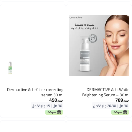
Dermactive Acti-Clear correcting
DERMACTIVE Acti‑White
serum 30 ml
Brightening Serum – 30 ml
450
789
Targeted Brightening, Skin Tone
جنيه
جنيه
Correction, Lightweight & Fast
30 مل
|
26.30 جنيه/⁨/مل⁩
30 مل
|
15 جنيه/⁨/مل⁩
Absorbing All Skin Types, Sensitive
Skin, Daily Use – AM & PM