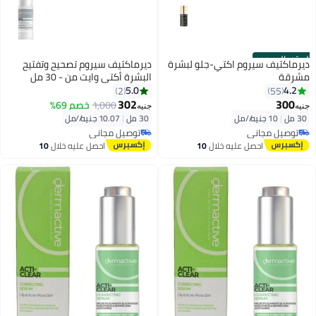
الستور الرسمي
ديرماكتيف سيروم اكتي-جلو لبشرة
ديرماكتيف سيروم تصحيح وتفتيح
مشرقة
البشرة أكتي وايت من - 30 مل
5.0
4.2
2
55
302
300
1,000
خصم 69%
جنيه
جنيه
30 مل
|
10 جنيه/⁨/مل⁩
30 مل
|
10.07 جنيه/⁨/مل⁩
توصيل مجاني
توصيل مجاني
تم بيع +50 مؤخرًا
بتخلّص بسرعة
احصل عليه خلال
10
احصل عليه خلال
10
توصيل مجاني
توصيل مجاني
اغسطس
اغسطس