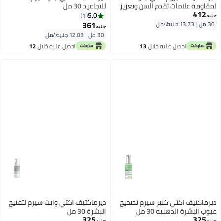
لمقاومة علامات تقدم السن وتعزيز
للتجاعيد 30 مل
412
نضارة وإشراق البشرة - 30 مل
5.0
1
جنيه
361
30 مل
|
13.73 جنيه/⁨/مل⁩
جنيه
30 مل
|
12.03 جنيه/⁨/مل⁩
احصل عليه خلال
13
احصل عليه خلال
12
اغسطس
اغسطس
ديرماكتيف اكتي كلير سيرم تصحيح
ديرماكتيف اكتي وايت سيرم لتفتيح
عيوب البشرة الدهنيه 30 مل
البشرة 30 مل
325
325
جنيه
جنيه