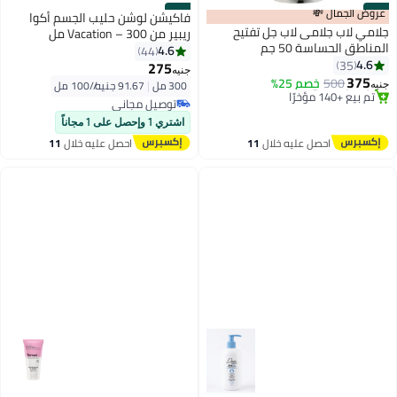
#25
عروض الجمال 💸
#26
فاكيشن لوشن حليب الجسم أكوا
جلامي لاب جلامى لاب جل تفتيح
ريبير من Vacation – 300 مل
المناطق الحساسة 50 جم
4.6
44
أقل سعر في 7 يوم
4.6
35
275
توصيل مجاني
جنيه
375
500
خصم 25%
تم بيع +140 مؤخرًا
300 مل
|
91.67 جنيه/⁨/100 مل⁩
جنيه
توصيل مجاني
أقل سعر في 7 يوم
بتخلّص بسرعة
توصيل مجاني
اشتري 1 وإحصل على 1 مجاناً
احصل عليه خلال
11
احصل عليه خلال
11
اغسطس
اغسطس