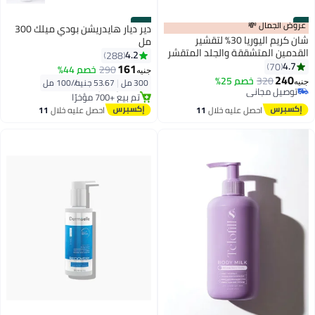
#9
عروض الجمال 💸
#10
دير ديار هايدريشن بودي ميلك 300
شان كريم اليوريا 30% لتقشير
مل
القدمين المتشققة والجلد المتقشر
4.2
288
بشدة
توصيل مجاني
4.7
70
161
290
خصم 44%
جنيه
بتخلّص بسرعة
240
320
خصم 25%
توصيل مجاني
300 مل
|
53.67 جنيه/⁨/100 مل⁩
جنيه
تم بيع +700 مؤخرًا
بتخلّص بسرعة
توصيل مجاني
توصيل مجاني
احصل عليه خلال
11
احصل عليه خلال
11
اغسطس
اغسطس