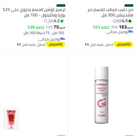
#28
#27
دير حليب مرطب للجسم دير
ترسيز لوشن للجسم يحتوي على 25%
هايدريشن 300 مل
يوريا وبانثينول - 100 مل
4.2
4.5
1.2K
299
75
163
350
خصم 53%
122
خصم 38%
جنيه
جنيه
توصيل مجاني
100 مل
|
75 جنيه/⁨/100 مل⁩
توصيل مجاني
توصيل مجاني
بتخلّص بسرعة
توصيل مجاني
احصل عليه خلال
11
احصل عليه خلال
11
اغسطس
اغسطس