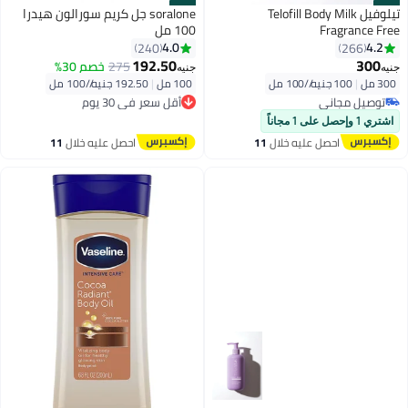
#36
#35
تيلوفيل Telofill Body Milk
soralone جل كريم سورالون هيدرا
Fragrance Free
100 مل
4.0
4.2
240
266
192.50
300
275
خصم 30%
جنيه
جنيه
300 مل
|
100 جنيه/⁨/100 مل⁩
100 مل
|
192.50 جنيه/⁨/100 مل⁩
أقل سعر في 30 يوم
توصيل مجاني
توصيل مجاني
توصيل مجاني
أقل سعر في 30 يوم
اشتري 1 وإحصل على 1 مجاناً
احصل عليه خلال
11
احصل عليه خلال
11
اغسطس
اغسطس