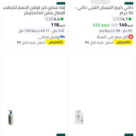
#22
#21
داكي كريم التبييض الليلي داكي -
إيفا سكين كير لوشن الجسم للترطيب
50 جرام
الفعال باشن 240ملليلتر
4.4
4.1
530
233
118
149
225
خصم 33%
جنيه
جنيه
50 جم
|
2.98 جنيه/⁨/جم⁩
240 مل
|
49.17 جنيه/⁨/100 مل⁩
أقل سعر في السنة
توصيل مجاني
توصيل مجاني
توصيل مجاني
أقل سعر في السنة
احصل عليه خلال
11
احصل عليه خلال
11
اغسطس
اغسطس