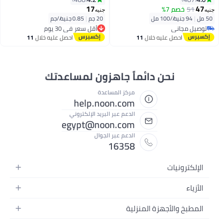
17
47
51
خصم 7%
جنيه
جنيه
50 مل
|
94 جنيه/⁨/100 مل⁩
20 جم
|
0.85 جنيه/⁨/جم⁩
أقل سعر في 30 يوم
توصيل مجاني
توصيل مجاني
توصيل مجاني
أقل سعر في 30 يوم
احصل عليه خلال
11
احصل عليه خلال
11
اغسطس
اغسطس
نحن دائماً جاهزون لمساعدتك
مركز المساعدة
help.noon.com
الدعم عبر البريد الإلكتروني
egypt@noon.com
الدعم عبر الجوال
16358
الإلكترونيات
الهواتف المتحركة
الأزياء
أجهزة التابلت
أزياء نسائية
المطبخ والأجهزة المنزلية
أجهزة الكمبيوتر المحمولة