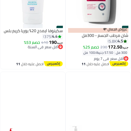
#1
عروض الجمال 💸
#2
سكينوفا ايمدج 20% يوريا كريم بلس
شان مرطب الجسم - 300مل
4.4
375
4.5
5.8K
190
410
خصم 53%
أقل سعر في السنة
جنيه
172.50
230
خصم 25%
توصيل مجاني
جنيه
أقل سعر في السنة
300 مل
|
57.50 جنيه/⁨/100 مل⁩
أقل سعر في 7 يوم
توصيل مجاني
بتخلّص بسرعة
احصل عليه خلال
11
احصل عليه خلال
11
تم بيع +5000 مؤخرًا
اغسطس
اغسطس
أقل سعر في 7 يوم