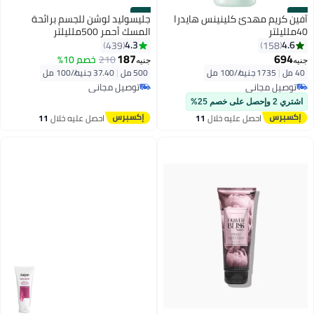
#32
#31
آفين كريم مهدئ كلينينس هايدرا
جليسوليد لوشن للجسم برائحة
40ملليلتر
المسك أحمر 500ملليلتر
4.3
4.6
439
158
187
694
210
خصم 10%
جنيه
جنيه
40 مل
|
1735 جنيه/⁨/100 مل⁩
500 مل
|
37.40 جنيه/⁨/100 مل⁩
توصيل مجاني
توصيل مجاني
بتخلّص بسرعة
توصيل مجاني
توصيل مجاني
اشتري 2 وإحصل على خصم 25%
احصل عليه خلال
11
احصل عليه خلال
11
اغسطس
اغسطس