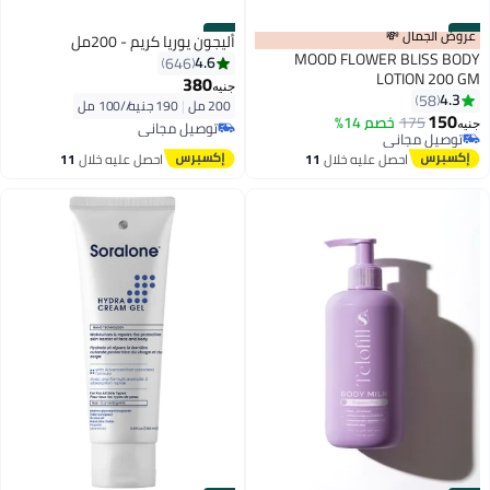
#33
عروض الجمال 💸
#34
أليجون يوريا كريم - 200مل
MOOD FLOWER BLISS BODY
4.6
646
LOTION 200 GM
380
جنيه
4.3
58
200 مل
|
190 جنيه/⁨/100 مل⁩
150
175
خصم 14%
توصيل مجاني
توصيل مجاني
جنيه
بتخلّص بسرعة
توصيل مجاني
توصيل مجاني
احصل عليه خلال
11
احصل عليه خلال
11
اغسطس
اغسطس