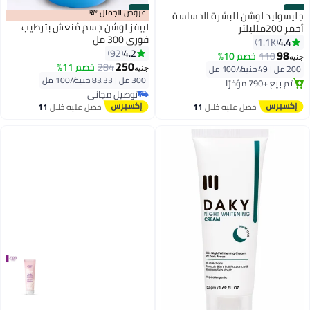
#19
#20
عروض الجمال 💸
جليسوليد لوشن للبشرة الحساسة
لييفز لوشن جسم مُنعش بترطيب
أحمر 200ملليلتر
فوري 300 مل
4.4
1.1K
توصيل مجاني
4.2
92
98
110
خصم 10%
جنيه
بتخلّص بسرعة
250
284
خصم 11%
200 مل
|
49 جنيه/⁨/100 مل⁩
جنيه
تم بيع +790 مؤخرًا
300 مل
|
83.33 جنيه/⁨/100 مل⁩
توصيل مجاني
توصيل مجاني
توصيل مجاني
احصل عليه خلال
11
احصل عليه خلال
11
اغسطس
اغسطس