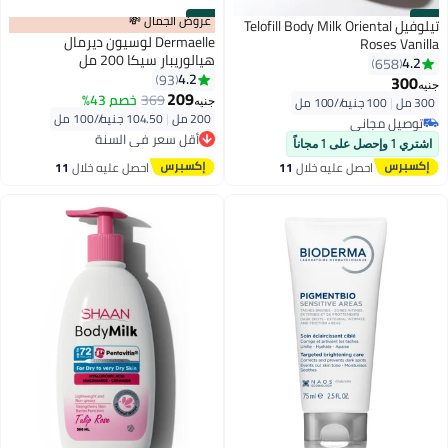
#11
#12
عروض الجمال 💸
تيلوفيل Telofill Body Milk Oriental
Dermaelle لوسيون ديرمال
Roses Vanilla
هيالوريبار سيكا 200 مل
4.2
658
4.2
93
300
جنيه
209
369
خصم 43%
300 مل
|
100 جنيه/⁨/100 مل⁩
جنيه
200 مل
|
104.50 جنيه/⁨/100 مل⁩
توصيل مجاني
أقل سعر في السنة
توصيل مجاني
توصيل مجاني
اشتري 1 وإحصل على 1 مجاناً
أقل سعر في السنة
احصل عليه خلال
11
احصل عليه خلال
11
اغسطس
اغسطس