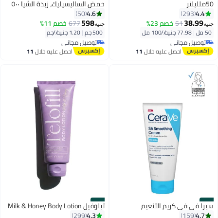
50ملليلتر
حمض الساليسيليك، زبدة الشيا ٥٠٠
غرام
4.6
4.4
50
293
598
38.99
51
خصم 23%
677
خصم 11%
جنيه
جنيه
50 مل
|
77.98 جنيه/⁨/100 مل⁩
500 جم
|
1.20 جنيه/⁨/جم⁩
توصيل مجاني
توصيل مجاني
بتخلّص بسرعة
توصيل مجاني
توصيل مجاني
احصل عليه خلال
11
احصل عليه خلال
11
اغسطس
اغسطس
#46
#45
سيرا في في كريم التنعيم
تيلوفيل Milk & Honey Body Lotion
4.3
4.7
299
159