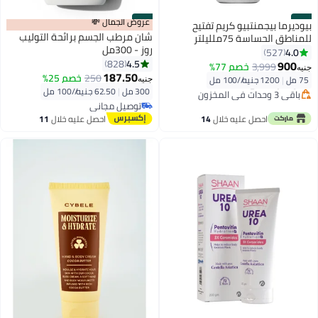
#13
#14
عروض الجمال 💸
بيوديرما بيجمنتبيو كريم تفتيح
شان مرطب الجسم برائحة التوليب
للمناطق الحساسة 75ملليلتر
روز - 300مل
4.0
527
أقل سعر في السنة
4.5
828
900
3,999
خصم 77%
جنيه
توصيل مجاني
187.50
250
خصم 25%
75 مل
|
1200 جنيه/⁨/100 مل⁩
جنيه
باقي 3 وحدات في المخزون
300 مل
|
62.50 جنيه/⁨/100 مل⁩
أقل سعر في السنة
توصيل مجاني
توصيل مجاني
احصل عليه خلال
14
احصل عليه خلال
11
اغسطس
اغسطس