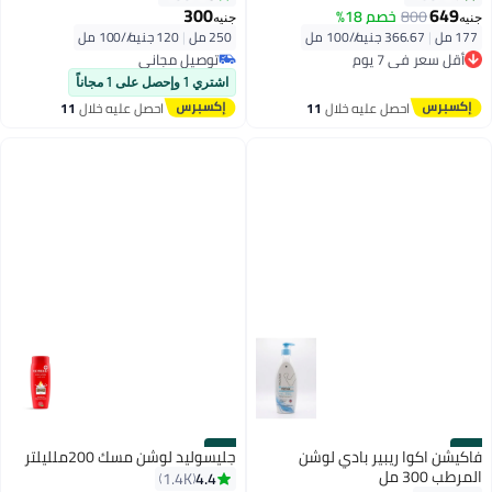
300
649
800
خصم 18%
جنيه
جنيه
177 مل
|
366.67 جنيه/⁨/100 مل⁩
250 مل
|
120 جنيه/⁨/100 مل⁩
أقل سعر في 7 يوم
توصيل مجاني
توصيل مجاني
توصيل مجاني
أقل سعر في 7 يوم
اشتري 1 وإحصل على 1 مجاناً
احصل عليه خلال
11
احصل عليه خلال
11
اغسطس
اغسطس
#48
#47
فاكيشن اكوا ريبير بادي لوشن
جليسوليد لوشن مسك 200ملليلتر
المرطب 300 مل
4.4
1.4K