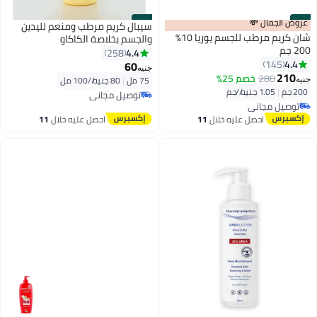
#15
عروض الجمال 💸
#16
سيبال كريم مرطب ومنعم لليدين
شان كريم مرطب للجسم يوريا 10%
والجسم بخلاصة الكاكاو
200 جم
4.4
258
4.4
145
60
جنيه
210
280
خصم 25%
75 مل
|
80 جنيه/⁨/100 مل⁩
جنيه
200 جم
|
1.05 جنيه/⁨/جم⁩
توصيل مجاني
توصيل مجاني
توصيل مجاني
بتخلّص بسرعة
توصيل مجاني
احصل عليه خلال
11
احصل عليه خلال
11
اغسطس
اغسطس