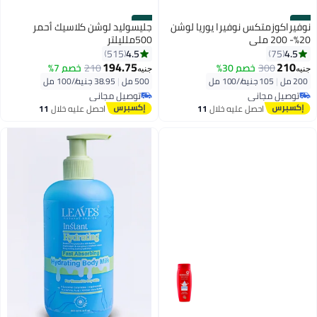
#18
#17
نوفيراكوزمتكس نوفيرا يوريا لوشن
جليسوليد لوشن كلاسيك أحمر
20%- 200 ملى
500ملليلتر
4.5
4.5
515
75
194.75
210
300
خصم 30%
210
خصم 7%
جنيه
جنيه
200 مل
|
105 جنيه/⁨/100 مل⁩
500 مل
|
38.95 جنيه/⁨/100 مل⁩
توصيل مجاني
توصيل مجاني
بتخلّص بسرعة
بتخلّص بسرعة
توصيل مجاني
توصيل مجاني
احصل عليه خلال
11
احصل عليه خلال
11
اغسطس
اغسطس