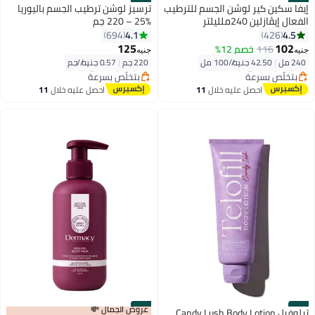
#40
#39
إيفا سكين كير لوشن الجسم للترطيب
ترسيز لوشن ترطيب الجسم باليوريا
الفعال إيڤازلين 240ملليلتر
%25 – 220 جم
4.1
4.5
694
426
أقل سعر في 7 يوم
أقل سعر في 7 يوم
125
102
116
خصم 12%
جنيه
جنيه
توصيل مجاني
توصيل مجاني
240 مل
|
42.50 جنيه/⁨/100 مل⁩
220 جم
|
0.57 جنيه/⁨/جم⁩
بتخلّص بسرعة
بتخلّص بسرعة
أقل سعر في 7 يوم
أقل سعر في 7 يوم
احصل عليه خلال
11
احصل عليه خلال
11
اغسطس
اغسطس
#41
#42
عروض الجمال 💸
تيلوفيل Candy Lush Body Lotion