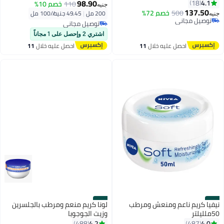
98.90
4.1
18
110
خصم 10%
جنيه
137.50
500
خصم 72%
200 مل
|
49.45 جنيه/⁨/100 مل⁩
جنيه
توصيل مجاني
توصيل مجاني
توصيل مجاني
توصيل مجاني
اشتري 2 وإحصل على 1 مجاناً
احصل عليه خلال
11
احصل عليه خلال
11
اغسطس
اغسطس
#50
#49
نيفيا كريم ناعم ومنعش ومرطب
لونا كريم منعم ومرطب بالجلسرين
50ملليلتر
وزيت الجوجوبا
4.2
4.0
488
487