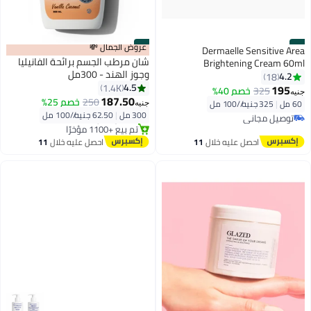
#5
#6
عروض الجمال 💸
Dermaelle Sensitive Area
شان مرطب الجسم برائحة الفانيليا
Brightening Cream 60ml
وجوز الهند - 300مل
4.2
18
4.5
1.4K
195
325
خصم 40%
جنيه
توصيل مجاني
187.50
250
خصم 25%
60 مل
|
325 جنيه/⁨/100 مل⁩
جنيه
بتخلّص بسرعة
300 مل
|
62.50 جنيه/⁨/100 مل⁩
توصيل مجاني
تم بيع +1100 مؤخرًا
توصيل مجاني
توصيل مجاني
احصل عليه خلال
11
احصل عليه خلال
11
اغسطس
اغسطس