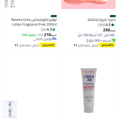
#8
#7
جليزد كريم للحلاقة
نوفيراكوزمتكس Nuvera Urea
Lotion Fragrance Free 200ml
4.5
566
توصيل مجاني
250
4.3
34
جنيه
بتخلّص بسرعة
210
350
خصم 40%
200 مل
|
125 جنيه/⁨/100 مل⁩
جنيه
تم بيع +900 مؤخرًا
توصيل مجاني
توصيل مجاني
توصيل مجاني
احصل عليه خلال
11
احصل عليه خلال
11
اغسطس
اغسطس