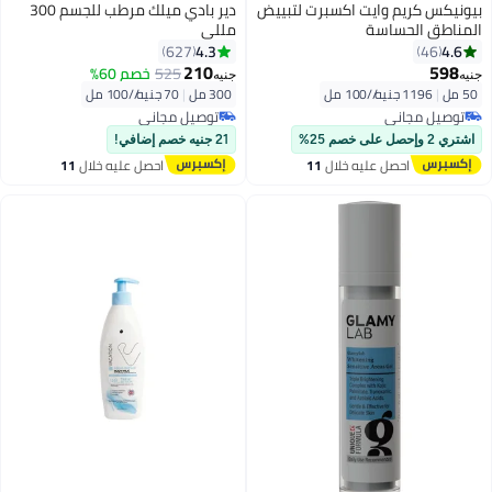
#24
#23
بيونيكس كريم وايت اكسبرت لتبييض
دير بادي ميلك مرطب للجسم 300
المناطق الحساسة
مللي
4.3
4.6
627
46
210
598
525
خصم 60%
جنيه
جنيه
50 مل
|
1196 جنيه/⁨/100 مل⁩
300 مل
|
70 جنيه/⁨/100 مل⁩
توصيل مجاني
توصيل مجاني
توصيل مجاني
توصيل مجاني
اشتري 2 وإحصل على خصم 25%
21 جنيه خصم إضافي!
احصل عليه خلال
11
احصل عليه خلال
11
اغسطس
اغسطس