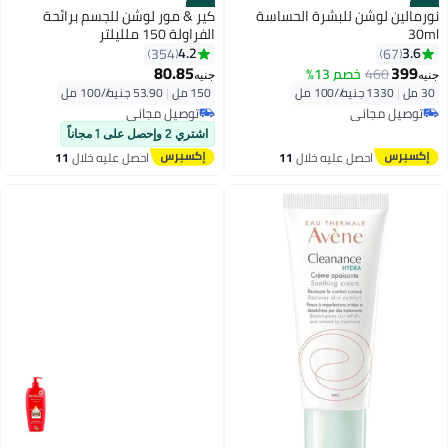
#30
#29
نورمالين لوشن للبشرة الحساسة
كير & مور لوشن للجسم برائحة
30ml
الفراولة 150 ملليلتر
4.2
3.6
354
67
80.85
399
460
خصم 13%
جنيه
جنيه
30 مل
|
1330 جنيه/⁨/100 مل⁩
150 مل
|
53.90 جنيه/⁨/100 مل⁩
توصيل مجاني
توصيل مجاني
توصيل مجاني
توصيل مجاني
اشتري 2 وإحصل على 1 مجاناً
احصل عليه خلال
11
احصل عليه خلال
11
اغسطس
اغسطس