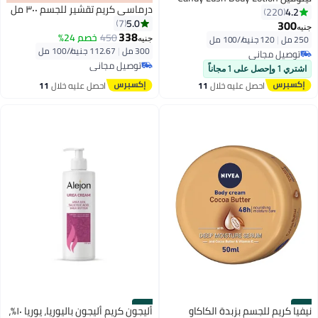
درماسي كريم تقشير للجسم ٣٠٠ مل
4.2
220
5.0
7
300
جنيه
338
450
خصم 24%
250 مل
|
120 جنيه/⁨/100 مل⁩
جنيه
300 مل
|
112.67 جنيه/⁨/100 مل⁩
توصيل مجاني
توصيل مجاني
توصيل مجاني
اشتري 1 وإحصل على 1 مجاناً
توصيل مجاني
احصل عليه خلال
11
احصل عليه خلال
11
اغسطس
اغسطس
#44
#43
نيفيا كريم للجسم بزبدة الكاكاو
أليجون كريم أليجون باليوريا، يوريا ١٠٪،