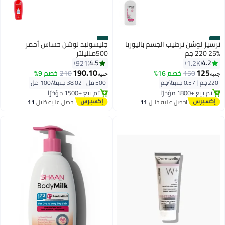
#4
#3
ترسيز لوشن ترطيب الجسم باليوريا
جليسوليد لوشن حساس أحمر
%25 220 جم
500ملليلتر
4.5
4.2
921
1.2K
توصيل مجاني
توصيل مجاني
190.10
125
150
خصم 16%
210
خصم 9%
جنيه
جنيه
بتخلّص بسرعة
بتخلّص بسرعة
220 جم
|
0.57 جنيه/⁨/جم⁩
500 مل
|
38.02 جنيه/⁨/100 مل⁩
تم بيع +1800 مؤخرًا
تم بيع +1500 مؤخرًا
توصيل مجاني
توصيل مجاني
احصل عليه خلال
11
احصل عليه خلال
11
اغسطس
اغسطس