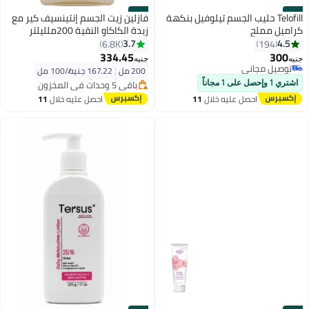
#38
#37
Telofill حليب الجسم تيلوفيل بنكهة
فازلين زيت الجسم إنتينسيف كير مع
كراميل مملح
زبدة الكاكاو النقية 200ملليلتر
3.7
4.5
6.8K
194
أقل سعر في 7 يوم
334.45
300
جنيه
جنيه
توصيل مجاني
توصيل مجاني
200 مل
|
167.22 جنيه/⁨/100 مل⁩
باقي 5 وحدات في المخزون
توصيل مجاني
اشتري 1 وإحصل على 1 مجاناً
أقل سعر في 7 يوم
احصل عليه خلال
11
احصل عليه خلال
11
اغسطس
اغسطس