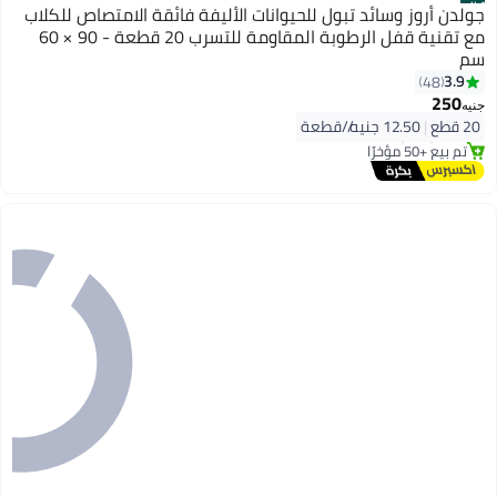
#1
جولدن أروز وسائد تبول للحيوانات الأليفة فائقة الامتصاص للكلاب
مع تقنية قفل الرطوبة المقاومة للتسرب 20 قطعة - 90 × 60
سم
3.9
48
250
توصيل مجاني
جنيه
20 قطع
|
12.50 جنيه/⁨/قطعة⁩
بتخلّص بسرعة
تم بيع +50 مؤخرًا
توصيل مجاني