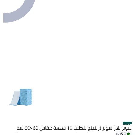
#10
سوبر بادز سوبر ترينينج للكلاب 10 قطعة مقاس 60×90 سم
5.0
2