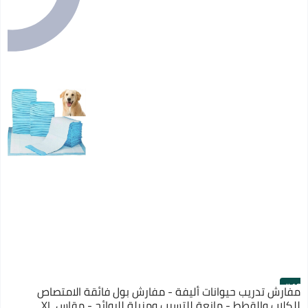
#12
مفارش تدريب حيوانات أليفة - مفارش بول فائقة الامتصاص
للكلاب والقطط - مانعة للتسرب ومزيلة للروائح - مقاس XL