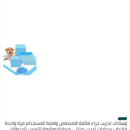
#11
وسادات تدريب جراء فائقة الامتصاص وقابلة للاستخدام مرة واحدة
فاخرة - سجادات تدريب منزلي مبطنة ومانعة للتسرب للحيوانات