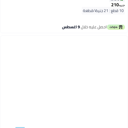
210
جنيه
10 قطع
|
21 جنيه/⁨/قطعة⁩
احصل عليه خلال
9 اغسطس