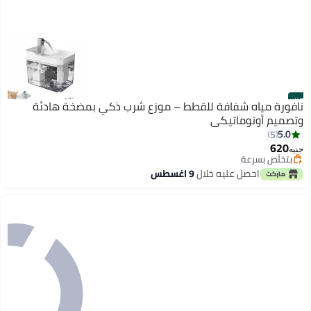
#7
نافورة مياه شفافة للقطط – موزع شرب ذكي بمضخة هادئة
وتصميم أوتوماتيكي
5.0
5
620
جنيه
بتخلّص بسرعة
تم بيع +10 مؤخرًا
احصل عليه خلال
9 اغسطس
بتخلّص بسرعة