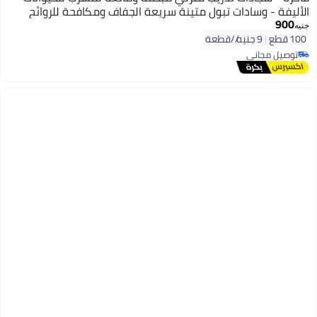
الأليفة - وسادات تبول متينة سريعة الجفاف ومكافحة للروائح
900
للكلاب والجراء (طقم من 100 قطعة، تصميم أزرق سماوي بمقاس
جنيه
$60\times90\text{ سم}$) - قالب يدوي لإدارة أصول نظافة
100 قطع
|
9 جنيه/⁨/قطعة⁩
الحيوانات الأليفة وحماية الأرضيات المنزلية
توصيل مجاني
توصيل مجاني