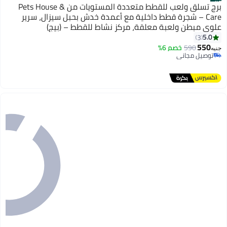
#3
برج تسلق ولعب للقطط متعددة المستويات من Pets House &
Care – شجرة قطط داخلية مع أعمدة خدش بحبل سيزال، سرير
علوي مبطن ولعبة معلقة، مركز نشاط للقطط – (بيج)
5.0
3
550
590
خصم 6%
جنيه
توصيل مجاني
توصيل مجاني