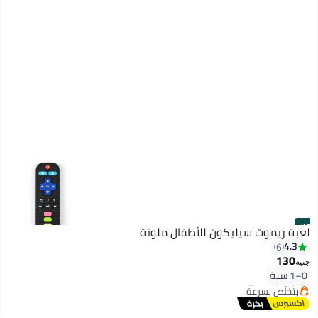
#5
لعبة ريموت سيليكون للأطفال ملونة
4.3
6
130
أقل سعر في 30 يوم
جنيه
0–1 سنة
توصيل مجاني
بتخلّص بسرعة
أقل سعر في 30 يوم