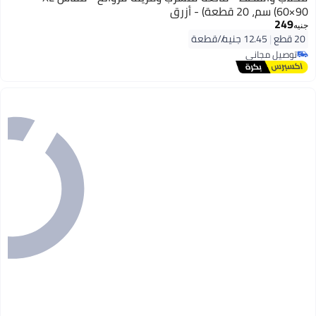
(60×90 سم، 20 قطعة) - أزرق
249
جنيه
20 قطع
|
12.45 جنيه/⁨/قطعة⁩
توصيل مجاني
بتخلّص بسرعة
توصيل مجاني