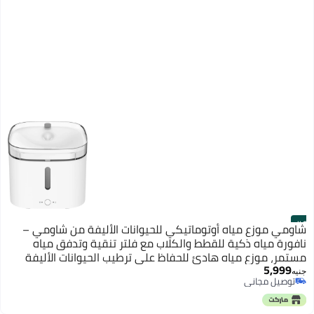
#6
شاومي موزع مياه أوتوماتيكي للحيوانات الأليفة من شاومي –
نافورة مياه ذكية للقطط والكلاب مع فلتر تنقية وتدفق مياه
مستمر، موزع مياه هادئ للحفاظ على ترطيب الحيوانات الأليفة
5,999
بمياه نظيفة وعذبة طوال اليوم
جنيه
توصيل مجاني
باقي 1 وحدات في المخزون
توصيل مجاني