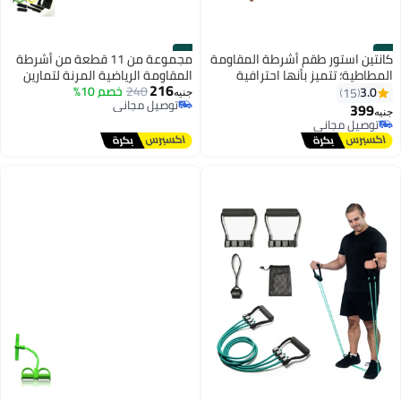
#4
#3
كانتين استور طقم أشرطة المقاومة
مجموعة من 11 قطعة من أشرطة
المطاطية؛ تتميز بأنها احترافية
المقاومة الرياضية المرنة لتمارين
216
ومتعددة الاستخدامات لتمارين
240
اليوجا والبيلاتس
خصم 10%
3.0
15
جنيه
توصيل مجاني
اللياقة البدنية للساقين والكاحل
399
جنيه
توصيل مجاني
قابلة للتكديس ومكوّنة من 11
توصيل مجاني
قطعة 11بوصة
توصيل مجاني