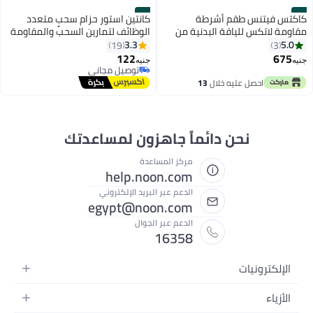
#6
#5
كاكتس فيتنس طقم أشرطة
كانتين استور حزام سحبٍ متعدد
مقاومة لاتكس للياقة البدنية من
الوظائف لتمارين السحب والمقاومة
كاكتس مع مقابض مع مرساة باب
والتمدّد مع حبل سحب الساقين
3.3
5.0
19
3
لتمرين الصدر والذراعين والساقين
والبطن
122
675
جنيه
جنيه
لكامل الجسم للرجال والنساء
توصيل مجاني
توصيل مجاني
احصل عليه خلال
13
اغسطس
نحن دائماً جاهزون لمساعدتك
مركز المساعدة
help.noon.com
الدعم عبر البريد الإلكتروني
egypt@noon.com
الدعم عبر الجوال
16358
الإلكترونيات
الهواتف المتحركة
الأزياء
أجهزة التابلت