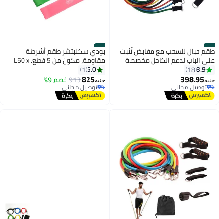
#2
#1
طقم حبال للسحب مع مقابض تُثبت
بودي سكلبتشر طقم أشرطة
على الباب لدعم الكاحل مخصصة
مقاومة، مكون من 5 قطع. ‎L50 x
لتمارين اللياقة البدنية واليوغا
W5سم
5.0
3.9
1
18
والبيلاتس وتدريبات التحمل مكون
825
398.95
913
خصم 9%
جنيه
جنيه
من 11 قطعة
توصيل مجاني
توصيل مجاني
توصيل مجاني
توصيل مجاني