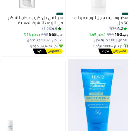
#8
#7
سكينوفا ايمدج جل للوجه مرطب -
سيرا في جل-كريم مرطب للتحكم
50 مل
في الزيوت للبشرة الدهنية
4.6
4.2
1.2K
836
أقل سعر في 30 يوم
أقل سعر في 7 يوم
565
190
350
خصم 45%
660
خصم 14%
جنيه
جنيه
توصيل مجاني
توصيل مجاني
50 مل
|
3.80 جنيه/⁨/مل⁩
52 مل
|
10.87 جنيه/⁨/مل⁩
تم بيع +1000 مؤخرًا
تم بيع +590 مؤخرًا
أقل سعر في 30 يوم
أقل سعر في 7 يوم