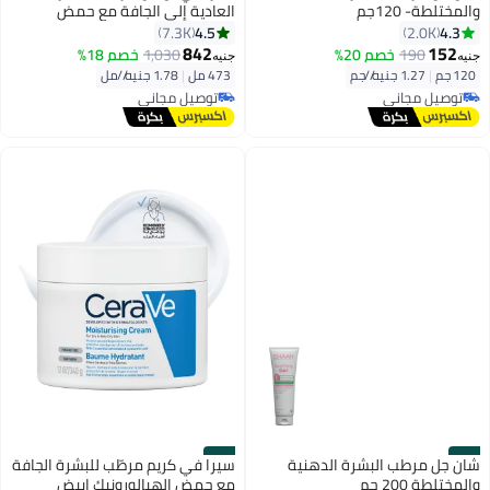
والمختلطة- 120جم
العادية إلى الجافة مع حمض
الهيالورونيك 473ملليلتر
4.5
4.3
7.3K
2.0K
842
152
190
خصم 20%
1,030
خصم 18%
جنيه
جنيه
120 جم
|
1.27 جنيه/⁨/جم⁩
473 مل
|
1.78 جنيه/⁨/مل⁩
توصيل مجاني
توصيل مجاني
تم بيع +1000 مؤخرًا
توصيل مجاني
توصيل مجاني
#20
#19
شان جل مرطب البشرة الدهنية
سيرا في كريم مرطّب للبشرة الجافة
والمختلطة 200 حم
مع حمض الهيالورونيك ابيض