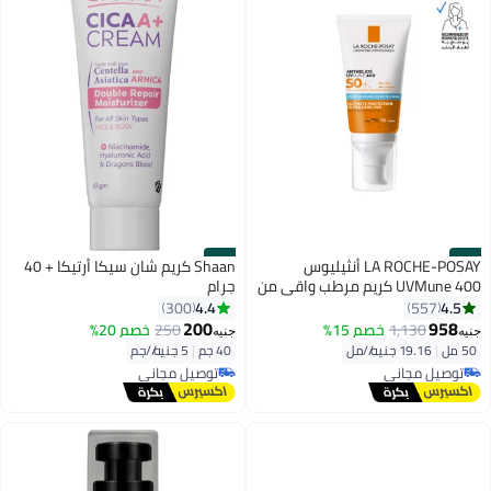
#42
#41
LA ROCHE-POSAY أنثيليوس
Shaan كريم شان سيكا أرتيكا + 40
UVMune 400 كريم مرطب واقي من
جرام
الشمس SPF50+ 50 مل
4.4
4.5
300
557
200
958
1,130
خصم 15%
250
خصم 20%
جنيه
جنيه
50 مل
|
19.16 جنيه/⁨/مل⁩
40 جم
|
5 جنيه/⁨/جم⁩
توصيل مجاني
توصيل مجاني
تم بيع +350 مؤخرًا
توصيل مجاني
توصيل مجاني