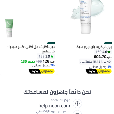
#50
#49
يورياج كريم باريديرم سيكا
ديرماكتيف جل أكتي-كلير هيدرا-
ماتيفاينغ
4.6
160
604.70
3.9
132
جنيه
128
199
خصم 35%
توصيل مجاني
40 مل
|
15.12 جنيه/⁨/مل⁩
جنيه
بتخلّص بسرعة
توصيل مجاني
توصيل مجاني
توصيل مجاني
نحن دائماً جاهزون لمساعدتك
مركز المساعدة
help.noon.com
الدعم عبر البريد الإلكتروني