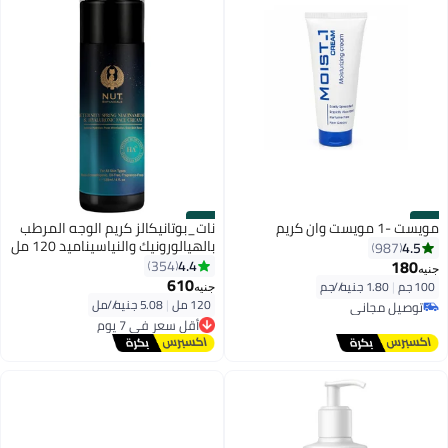
#44
#43
مويست -1 مويست وان كريم
نات_بوتانيكالز كريم الوجه المرطب
بالهيالورونيك والنياسيناميد 120 مل
4.5
987
180
4.4
354
جنيه
610
100 جم
|
1.80 جنيه/⁨/جم⁩
توصيل مجاني
جنيه
120 مل
|
5.08 جنيه/⁨/مل⁩
تم بيع +620 مؤخرًا
أقل سعر في 7 يوم
توصيل مجاني
توصيل مجاني
أقل سعر في 7 يوم