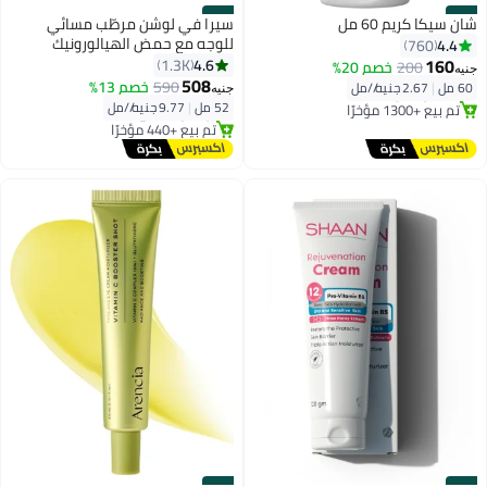
#14
#13
شان سيكا كريم 60 مل
سيرا في لوشن مرطّب مسائي
للوجه مع حمض الهيالورونيك
4.4
760
توصيل مجاني
52ملليلتر
160
4.6
1.3K
200
خصم 20%
جنيه
بتخلّص بسرعة
أقل سعر في 7 يوم
508
590
خصم 13%
60 مل
|
2.67 جنيه/⁨/مل⁩
تم بيع +1300 مؤخرًا
جنيه
توصيل مجاني
52 مل
|
9.77 جنيه/⁨/مل⁩
توصيل مجاني
تم بيع +440 مؤخرًا
أقل سعر في 7 يوم