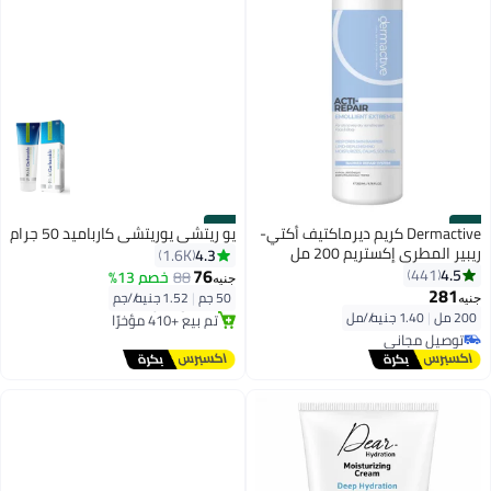
#46
#45
Dermactive كريم ديرماكتيف أكتي-
يو ريتشي يوريتشي كارباميد 50 جرام
ريبير المطري إكستريم 200 مل
4.3
1.6K
توصيل مجاني
76
4.5
441
88
خصم 13%
جنيه
بتخلّص بسرعة
281
50 جم
|
1.52 جنيه/⁨/جم⁩
تم بيع +410 مؤخرًا
جنيه
200 مل
|
1.40 جنيه/⁨/مل⁩
توصيل مجاني
توصيل مجاني
توصيل مجاني