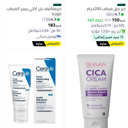
#12
#11
دير جيل مرطب 200جرام
ديرماكتيف جل أكتي ريبير المرطب
للوجه
4.1
804
توصيل مجاني
150
4.3
738
375
خصم 60%
جنيه
بتخلّص بسرعة
183
200 جم
|
0.75 جنيه/⁨/جم⁩
تم بيع +1200 مؤخرًا
جنيه
50 مل
|
3.66 جنيه/⁨/مل⁩
توصيل مجاني
توصيل مجاني
تم بيع +1100 مؤخرًا
15 جنيه خصم إضافي!
توصيل مجاني