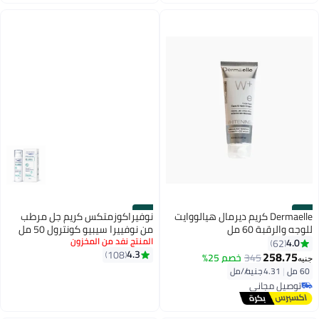
#34
#33
Dermaelle كريم ديرمال هيالووايت
نوفيراكوزمتكس كريم جل مرطب
للوجه والرقبة 60 مل
من نوفييرا سيبيو كونترول 50 مل
المنتج نفد من المخزون
4.0
62
4.3
108
258.75
345
خصم 25%
جنيه
60 مل
|
4.31 جنيه/⁨/مل⁩
توصيل مجاني
بتخلّص بسرعة
توصيل مجاني