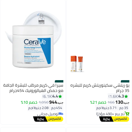
#36
#35
يو ريتشي سكينوريتش كريم للبشره
سيرا في كريم مرطّب للبشرة الجافة
35 جرام
مع حمض الهيالورونيك 454جرام
4.4
4.3
6.1K
1.6K
توصيل مجاني
944
130
166
خصم 21%
1,050
خصم 10%
جنيه
جنيه
بتخلّص بسرعة
35 جم
|
3.71 جنيه/⁨/جم⁩
454 جم
|
2.08 جنيه/⁨/جم⁩
تم بيع +490 مؤخرًا
توصيل مجاني
توصيل مجاني
توصيل مجاني