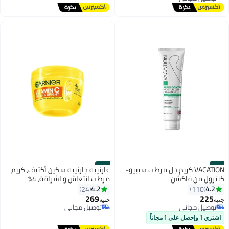
توصيل مجاني
#30
#29
VACATION كريم جل مرطب سيبيو-
غارنييه جارنييه سكين أكتيف، كريم
كنترول من فاكشن
مرطب انتعاش و اشراقة، 4%
فيتامين سي ونياسيناميد، للبشرة
4.2
4.2
24
110
الباهتة، 85 مل
269
225
جنيه
جنيه
توصيل مجاني
توصيل مجاني
توصيل مجاني
توصيل مجاني
اشتري 1 وإحصل على 1 مجاناً