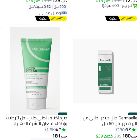
123
172
199
خصم 13%
195
خصم 36%
تم بيع +400 مؤخرًا
جنيه
جنيه
توصيل مجاني
200 مل
|
0.62 جنيه/⁨/مل⁩
توصيل مجاني
تم بيع +590 مؤخرًا
توصيل مجاني
#24
#23
Dermaelle جيل هيدرا خالي من
ديرماكتيف اكتي كلير - جل لترطيب
الزيت ديرمال 60 مل
وإطفاء لمعان البشرة الدهنية
والمختلطة
4.2
3.9
1.6K
230
181
180
299
خصم 39%
جنيه
جنيه