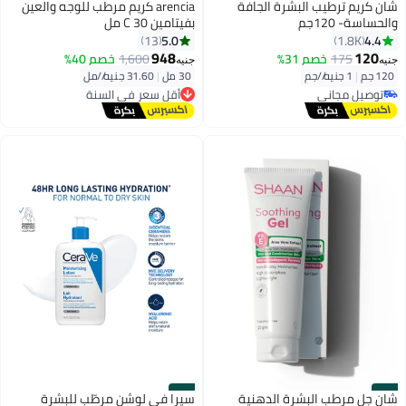
#16
#15
شان كريم ترطيب البشرة الجافة
arencia كريم مرطب للوجه والعين
والحساسة- 120جم
بفيتامين C 30 مل
5.0
4.4
13
1.8K
948
120
175
خصم 31%
1,600
خصم 40%
جنيه
جنيه
120 جم
|
1 جنيه/⁨/جم⁩
30 مل
|
31.60 جنيه/⁨/مل⁩
توصيل مجاني
أقل سعر في السنة
تم بيع +1200 مؤخرًا
توصيل مجاني
توصيل مجاني
أقل سعر في السنة
#18
#17
شان جل مرطب البشرة الدهنية
سيرا في لوشن مرطّب للبشرة