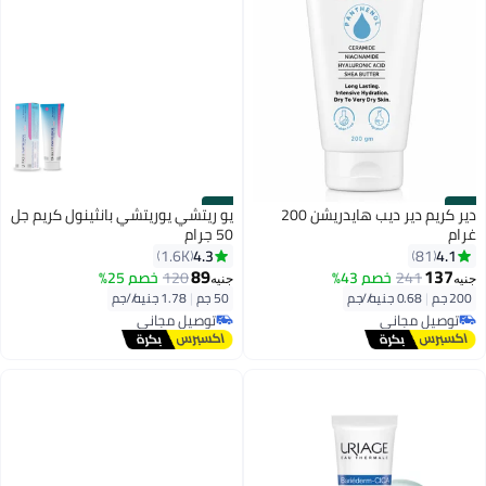
#48
#47
دير كريم دير ديب هايدريشن 200
يو ريتشي يوريتشي بانثينول كريم جل
غرام
50 جرام
4.3
4.1
1.6K
81
89
137
241
خصم 43%
120
خصم 25%
جنيه
جنيه
200 جم
|
0.68 جنيه/⁨/جم⁩
50 جم
|
1.78 جنيه/⁨/جم⁩
توصيل مجاني
توصيل مجاني
بتخلّص بسرعة
باقي 6 وحدات في المخزون
توصيل مجاني
توصيل مجاني