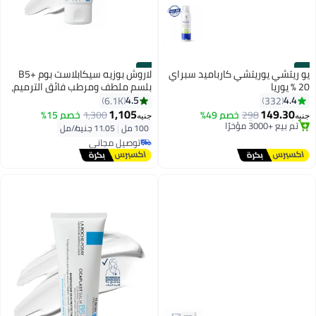
#2
#1
يو ريتشي يوريتشي كارباميد سبراي
لاروش بوزيه سيكابلاست بوم +B5
20 % يوريا
بلسم ملطف ومرطب فائق الترميم،
أقل سعر في 7 يوم
كريم متعدد الاستخدامات لإصلاح
4.5
4.4
6.1K
332
توصيل مجاني
البشرة الجافة والمتهيجة، عناية
1,105
149.30
298
خصم 49%
1,300
خصم 15%
تم بيع +3000 مؤخرًا
جنيه
جنيه
للوجه والجسم والشفاه،
أقل سعر في 7 يوم
100 مل
|
11.05 جنيه/⁨/مل⁩
توصيل مجاني
تم بيع +830 مؤخرًا
توصيل مجاني