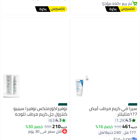
توصيل مجاني
#28
#27
سيرا في كريم مرطب أبيض
نوفيراكوزمتكس نوفيرا سيبيو
177ملليلتر
كنترول جل كريم مرطب للوجه
4.3
4.5
63
1.2K
210
461
550
خصم 16%
300
خصم 30%
أقل سعر في 30 يوم
جنيه
جنيه
توصيل مجاني
177 مل
|
2.60 جنيه/⁨/مل⁩
أقل سعر في 30 يوم
توصيل مجاني