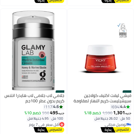
#32
#31
فيشي ليفت اكتيف كولاجين
جلامي لاب جلامى لاب هايدرا انتنس
سبيشيليست كريم النهار لمقاومة
كريم بدون عطر 100جم
التجاعيد و شد البشرة 50ملليلتر
4.6
4.4
117
694
495
1,301
1,590
خصم 18%
550
خصم 10%
جنيه
جنيه
50 مل
|
26.02 جنيه/⁨/مل⁩
100 مل
|
4.95 جنيه/⁨/مل⁩
أقل سعر في 7 يوم
توصيل مجاني
توصيل مجاني
توصيل مجاني
أقل سعر في 7 يوم