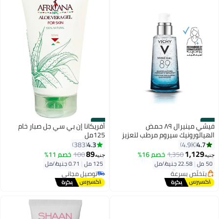
#40
#39
فيشي مينيرال ٨٩ حمض
أفريكانا إن بي سي جل صبار خام
الهيالورونيك سيروم مرطب لتعزيز
125مل
البشرة لجميع أنواع البشرة
4.3
4.7
383
4.9K
أقل سعر في 7 يوم
50ملليلتر
89
1,129
1,350
خصم 16%
100
خصم 11%
جنيه
جنيه
توصيل مجاني
50 مل
|
22.58 جنيه/⁨/مل⁩
125 مل
|
0.71 جنيه/⁨/مل⁩
بتخلّص بسرعة
توصيل مجاني
أقل سعر في 7 يوم
تم بيع +510 مؤخرًا
توصيل مجاني