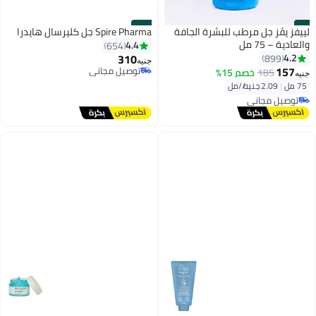
#10
#9
لييفز يڤز جل مرطب للبشرة الجافة
Spire Pharma جل كليرسال هايدرا
والعادية – 75 مل
4.4
654
310
4.2
899
توصيل مجاني
جنيه
157
تم بيع +770 مؤخرًا
185
خصم 15%
جنيه
توصيل مجاني
75 مل
|
2.09 جنيه/⁨/مل⁩
توصيل مجاني
تم بيع +1800 مؤخرًا
توصيل مجاني