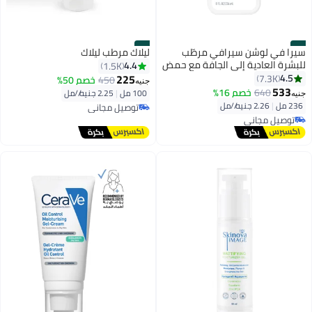
#6
#5
سيرا في لوشن سيرافي مرطّب
ليلاك مرطب ليلاك
للبشرة العادية إلى الجافة مع حمض
4.4
1.5K
الهيالورونيك ٢٣٦مل 236ملليلتر
225
4.5
7.3K
450
خصم 50%
جنيه
533
640
خصم 16%
100 مل
|
2.25 جنيه/⁨/مل⁩
توصيل مجاني
جنيه
236 مل
|
2.26 جنيه/⁨/مل⁩
تم بيع +1500 مؤخرًا
توصيل مجاني
توصيل مجاني
تم بيع +1400 مؤخرًا
توصيل مجاني