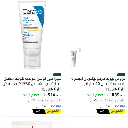
#38
#37
لاروش بوزيه كريم توليريان للبشرة
سيرا في لوشن مرطب للوجه بعامل
الحساسة أبيض 40ملليلتر
حماية من الشمس SPF30 مع حمض
الهيالورونيك 52 مل 52ملليلتر
4.6
4.6
539
155
514
839
970
خصم 13%
590
خصم 12%
جنيه
جنيه
40 مل
|
20.98 جنيه/⁨/مل⁩
52 مل
|
9.88 جنيه/⁨/مل⁩
توصيل مجاني
توصيل مجاني
توصيل مجاني
توصيل مجاني