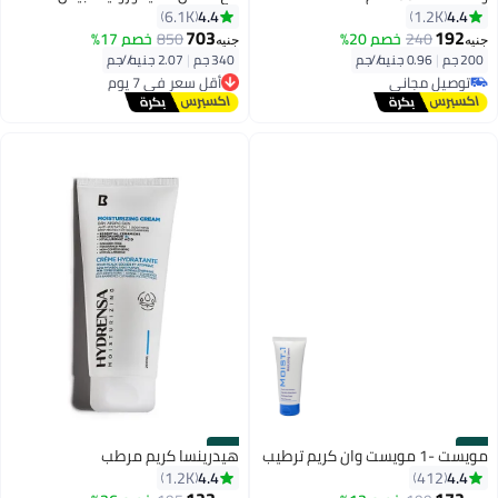
340جرام
4.4
4.4
6.1K
1.2K
703
192
240
خصم 20%
850
خصم 17%
جنيه
جنيه
200 جم
|
0.96 جنيه/⁨/جم⁩
340 جم
|
2.07 جنيه/⁨/جم⁩
توصيل مجاني
أقل سعر في 7 يوم
تم بيع +840 مؤخرًا
توصيل مجاني
توصيل مجاني
أقل سعر في 7 يوم
#22
#21
مويست -1 مويست وان كريم ترطيب
هيدرينسا كريم مرطب
توصيل مجاني
4.4
4.4
1.2K
412
بتخلّص بسرعة