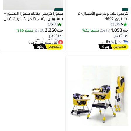
#10
#9
كرسي طعام مرتفع للأطفال- 2
نيفورا كرسي طعام نيفورا المطور -
مستوي H602
مستويين ارتفاع، ظهر ١٨٠ درجة، قابل
للطي، صينية مزدوجة، وعجلات
4.8
4.4
7
17
بفرامل
2,250
1,850
2,417
خصم 23%
2,700
خصم 16%
جنيه
جنيه
6+ أشهر
6+ أشهر
توصيل مجاني
أقل سعر في 7 يوم
توصيل مجاني
توصيل مجاني
أقل سعر في 7 يوم