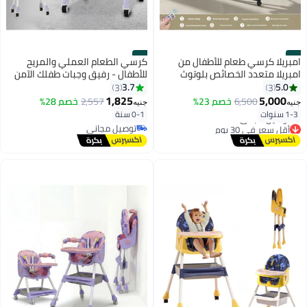
#4
#3
امبريلا كرسي طعام للأطفال من
كرسي الطعام العملي والمريح
امبريلا متعدد الخصائص بلوتوث
للأطفال - رفيق وجبات طفلك الآمن
وتايمر وموسيقي وريموت تحكم 5
3.7
5.0
3
3
سرعات
1,825
5,000
6,500
خصم 23%
2,557
خصم 28%
جنيه
جنيه
1-3 سنوات
0-1 سنة
أقل سعر في 30 يوم
توصيل مجاني
توصيل مجاني
توصيل مجاني
أقل سعر في 30 يوم