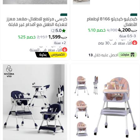
#8
#7
كيديليو كيديلو 8166 لإطعام
كرسي مرتفع للاطفال-مقعد معزز
الأطفال
لتغذية الطفل مع أقدام غير قابلة
4,200
4,700
خصم 10%
للانزلاق وقابلة للتعديل، مزود
5.0
2
جنيه
بصينية وعجلات، بالإضافة إلى حزام
1,599
0.5-3 سنة
2,157
خصم 25%
جنيه
أمان ومخدة، كود 602-NT
أقل سعر في 30 يوم
2+ سنة
توصيل مجاني
أقل سعر في السنة
أقل سعر في 30 يوم
توصيل مجاني
احصل عليه خلال
13
أقل سعر في السنة
اغسطس