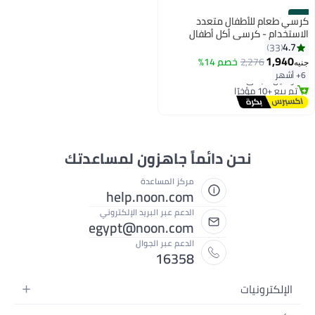
#11
كرسي طعام للأطفال متعدد
الاستخدام - كرسي أكل أطفال
عملي قابل للتحويل مع سلة تخزين
4.7
33
وعجلات - Baby High Chair
1,940
2,276
خصم 14%
جنيه
أقل سعر في 7 يوم
6+ أشهر
توصيل مجاني
تم بيع +10 مؤخرًا
أقل سعر في 7 يوم
نحن دائماً جاهزون لمساعدتك
مركز المساعدة
help.noon.com
الدعم عبر البريد الإلكتروني
egypt@noon.com
الدعم عبر الجوال
16358
الإلكترونيات
الهواتف المتحركة