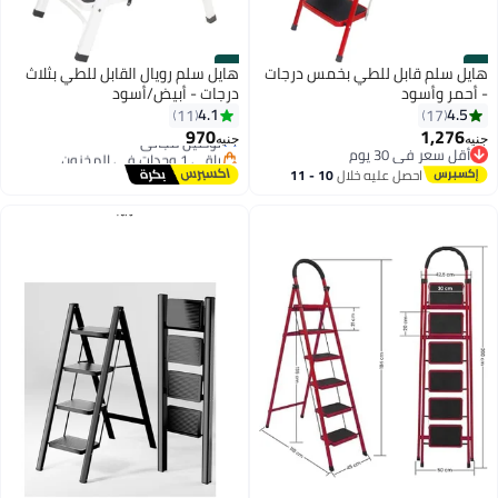
#4
#3
هايل سلم قابل للطي بخمس درجات
هايل سلم رويال القابل للطي بثلاث
- أحمر وأسود
درجات - أبيض/أسود
4.1
4.5
11
17
أقل سعر في 7 يوم
970
1,276
توصيل مجاني
جنيه
جنيه
أقل سعر في 30 يوم
باقي 1 وحدات في المخزون
أقل سعر في 30 يوم
أقل سعر في 7 يوم
احصل عليه خلال
10 - 11
اغسطس