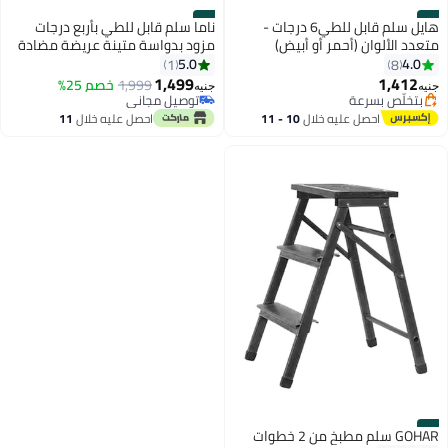
#6
#5
هايل سلم قابل للطي6 درجات -
ناما سلم قابل للطي بأربع درجات
متعدد الألوان (أحمر أو أبيض)
مزود بدواسة متينة عريضة مضادة
للانزلاق ومقبض يد، سلم حديد
5.0
4.0
1
8
محمول ومتعدد الاستخدامات
1,499
1,412
1,999
خصم 25%
جنيه
جنيه
للمنزل والمطبخ، يتحمل وزن يصل
بتخلّص بسرعة
توصيل مجاني
بتخلّص بسرعة
إلى 150 كجم
توصيل مجاني
احصل عليه خلال
10 - 11
احصل عليه خلال
11
اغسطس
اغسطس
#7
GOHAR سلم مطبخ من 2 خطوات