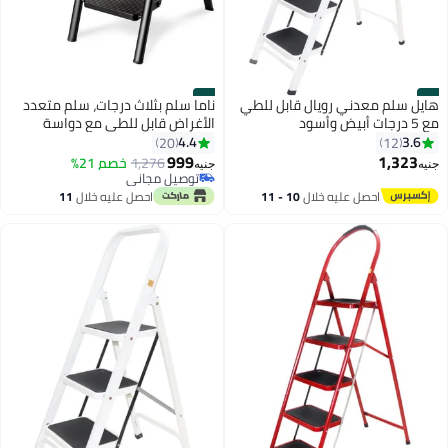
#2
#1
هايل سلم معدني رويال قابل للطي
ناما سلم بثلاث درجات، سلم متعدد
مع 5 درجات أبيض وأسود
الأغراض قابل للطي مع دواسة
عريضة مضادة للانزلاق، سلم محمول
4.4
3.6
20
12
وخفيف الوزن وقابل للطي للمنزل
999
1,323
1,276
خصم 21%
جنيه
جنيه
والمطبخ والمكتبة والمكتب يتحمل
توصيل مجاني
حتى 150 كجم (3 خطوات)
توصيل مجاني
احصل عليه خلال
10 - 11
احصل عليه خلال
11
اغسطس
اغسطس