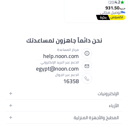
4.2
20
931.50
جنيه
توصيل مجاني
توصيل مجاني
نحن دائماً جاهزون لمساعدتك
مركز المساعدة
help.noon.com
الدعم عبر البريد الإلكتروني
egypt@noon.com
الدعم عبر الجوال
16358
الإلكترونيات
الهواتف المتحركة
الأزياء
أجهزة التابلت
أزياء نسائية
المطبخ والأجهزة المنزلية
أجهزة الكمبيوتر المحمولة
أزياء رجالية
المطبخ وأدوات الطعام