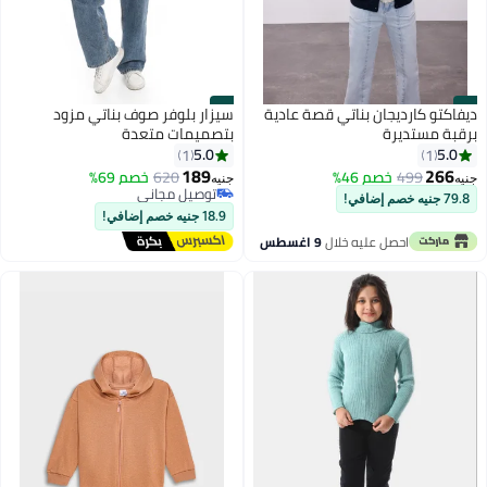
#2
#1
ديفاكتو كارديجان بناتي قصة عادية
سيزار بلوفر صوف بناتي مزود
برقبة مستديرة
بتصميمات متعدة
5.0
5.0
1
1
189
266
499
خصم 46%
620
خصم 69%
جنيه
جنيه
توصيل مجاني
79.8 جنيه خصم إضافي!
توصيل مجاني
18.9 جنيه خصم إضافي!
احصل عليه خلال
9 اغسطس