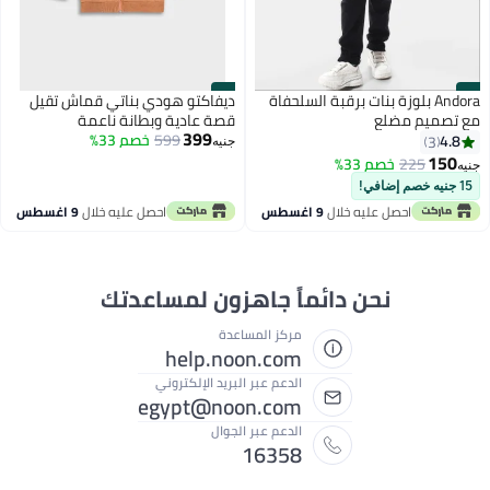
#4
#3
Andora بلوزة بنات برقبة السلحفاة
ديفاكتو هودي بناتي قماش تقيل
مع تصميم مضلع
قصة عادية وبطانة ناعمة
399
599
خصم 33%
4.8
3
جنيه
150
225
خصم 33%
جنيه
15 جنيه خصم إضافي!
احصل عليه خلال
9 اغسطس
احصل عليه خلال
9 اغسطس
نحن دائماً جاهزون لمساعدتك
مركز المساعدة
help.noon.com
الدعم عبر البريد الإلكتروني
egypt@noon.com
الدعم عبر الجوال
16358