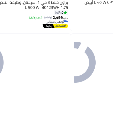
براون خلاط 3 في 1، سرعتان، وظيفة
1.75 L 500 W JB0123WH
4.0
4
2,499
4,900
خصم 49%
جنيه
توصيل مجاني
بتخلّص بسرعة
توصيل مجاني