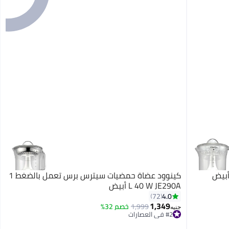
كينوود عضاة حمضيات سيترس برس تعمل بالضغط 1
L 40 W JE290A أبيض
4.0
72
1,349
1,999
خصم 32%
جنيه
#2 في العصارات
توصيل مجاني