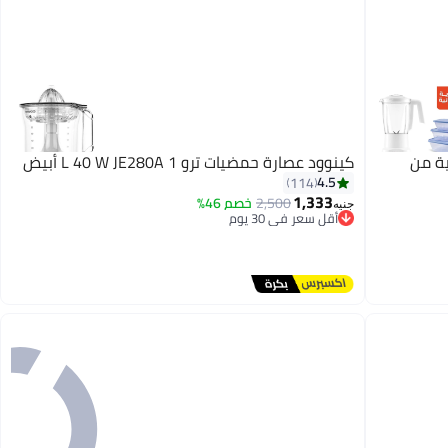
مجانية من
كينوود عصارة حمضيات ترو 1 L 40 W JE280A أبيض
4.5
114
1,333
2,500
خصم 46%
جنيه
أقل سعر في 30 يوم
توصيل مجاني
أقل سعر في 30 يوم