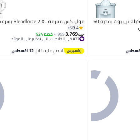
براون عصارة حمضيات من تشكيلة تريبيوت بقدرة 60
مولينكس مفرمة Blendforce 2 XL بسرعتين
3.4
6
3,769
4,999
خصم 24%
جنيه
#37 في الخلاطات التي توضع على الموائد
توصيل مجاني
#37 في الخلاطات التي توضع على الموائد
احصل عليه خلال
12 اغسطس