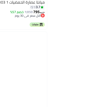
ميانتا عصارة الحمضيات 1 L 40 W CP103 أبيض
3.7
51
795
1,858
خصم 57%
جنيه
أقل سعر في 30 يوم
أقل سعر في 30 يوم