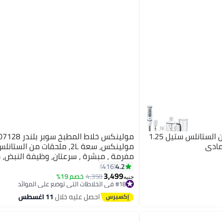
براون خلاط يدوي من براون من الستانلس ستيل 1.25
مولينكس، سعة 2L، ملحقات من الست
مفرمة ، مبشرة ، سرعتان، وظيفة النبض،
4.2
416
3,499
LM207128 أبيض
4,350
خصم 19%
جنيه
#18 في الخلاطات التي توضع على الموائد
توصيل مجاني
احصل عليه خلال
11 اغسطس
#18 في الخلاطات التي توضع على الموائد