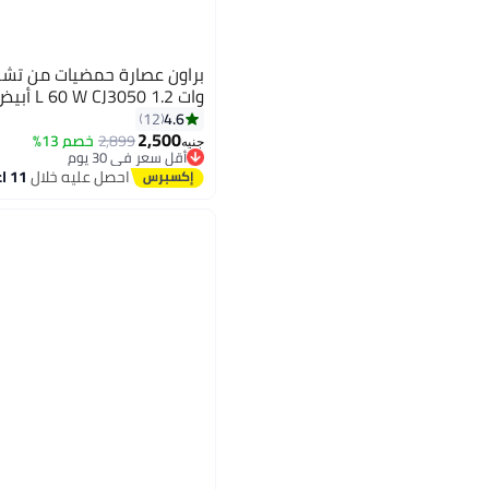
وات 1.2 L 60 W CJ3050 أبيض
4.6
12
2,500
2,899
خصم 13%
جنيه
أقل سعر في 30 يوم
توصيل مجاني
احصل عليه خلال
11 اغسطس
أقل سعر في 30 يوم