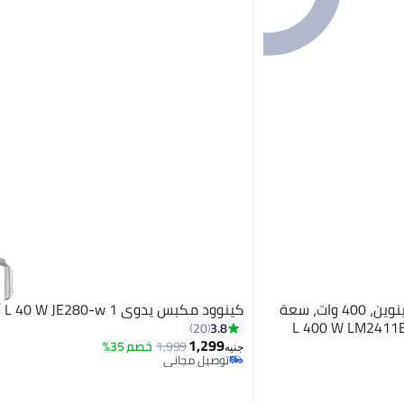
مولينكس خلاط مولينكس جينوين، 400 وات، سعة
كينوود مكبس يدوي 1 L 40 W JE280-w أبيض
ء 1.5 لتر، مطحنة، 1.5 L 400 W LM2411EG
3.8
20
1,299
1,999
خصم 35%
جنيه
توصيل مجاني
توصيل مجاني