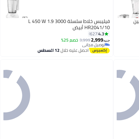
فيليبس خلاط سلسلة 3000 1.9 L 450 W
HR2041/10 أبيض
4.3
627
2,999
3,999
خصم 25%
جنيه
توصيل مجاني
توصيل مجاني
احصل عليه خلال
12 اغسطس