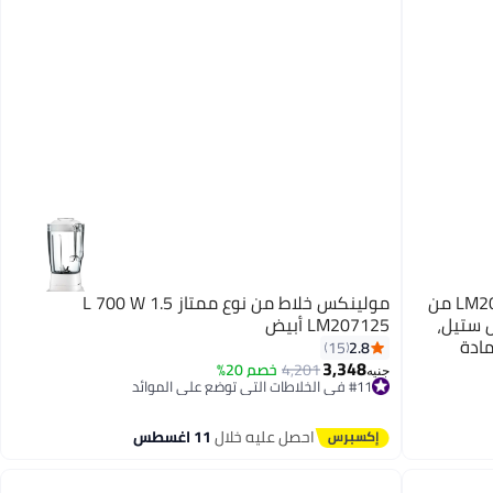
مولينكس خلاط المطبخ سوبر بلندر LM207128 من
مولينكس خلاط من نوع ممتاز 1.5 L 700 W
انلس ستيل،
LM207125 أبيض
 مادة
2.8
15
الزيلكروم، 4 شفرات قابلة للإزالة، 700W 2 L 700 W
3,348
4,201
خصم 20%
جنيه
#11 في الخلاطات التي توضع على الموائد
توصيل مجاني
باقي 2 وحدات في المخزون
احصل عليه خلال
11 اغسطس
تم بيع +20 مؤخرًا
#11 في الخلاطات التي توضع على الموائد