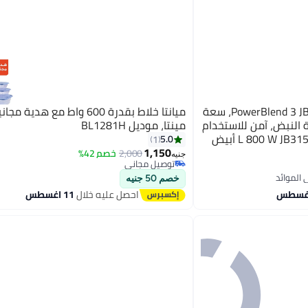
براون خلاط الطاولة PowerBlend 3 JB3150WH، سعة
ميانتا خلاط بقدرة 600 واط مع هدية 
 واط، وظيفة النبض، آمن للاستخدام
مينتا، موديل BL1281H
5.0
1
1,150
2,000
خصم 42%
جنيه
توصيل مجاني
توصيل مجاني
خصم 50 جنيه
احصل عليه خلال
11 اغسطس