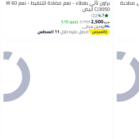
 النبض، مطحنة
براون تأتي بغطاء - نعم. مضادة للتنقيط - نعم 60 W
CJ3050 أبيض
4.7
22
#5 في العصارات
2,500
أقل سعر في 30 يوم
2,799
خصم 10%
جنيه
توصيل مجاني
#5 في العصارات
احصل عليه خلال
11 اغسطس