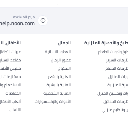
مركز المساعدة
help.noon.com
بخ والأجهزة المنزلية
الجمال
الأطفال، ال
بخ وأدوات الطعام
العطور النسائية
عربات الأطفا
زمات السرير
عطور الرجال
مقاعد السيار
زمات الحمام
المكياج
ملابس الأطفا
رات المنازل
العناية بالشعر
مستلزمات الإ
هزة المنزلية
العناية بالبشرة
الاستحمام وال
وات وتحسين المنزل
العناية الشخصية
الحفاضات
زمات الحدائق
الأدوات والإكسسوارات
ألعاب الأطفال
ن وتنظيم منزلي
الألعاب