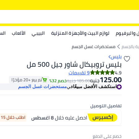
ل والبرفيوم
لوازم البيت والأجهزة المنزلية
البيبي
الألعاب
الس
ية بالجسم
مستحضرات غسل الجسم
بليس
بليس تروبيكال شاور جيل 500 مل
4.9
9 تقييمات
125.00
تم بيع +20 مؤخرًا
جنيه
جنيه
185.00
خصم 32%
تم بيع +20 مؤخرًا
استكشف الأفضل مبيعًا
في
مستحضرات غسل الجسم
تفاصيل التوصيل
احصل عليه خلال
8 اغسطس
اطلب خلال 15 ساعة 46 دقيقة
خصم على الدفع