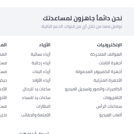
نحن دائماً جاهزون لمساعدتك
تواصل معنا من خلال أي من قنوات الدعم التالية:
الإلكترونيات
الأزياء
المط
الهواتف المتحركة
أزياء نسائية
المط
أجهزة التابلت
أزياء رجالية
مستل
أجهزة الكمبيوتر المحمولة
أزياء البنات
مستل
الأجهزة المنزلية
أزياء الأولاد
ديكو
الكاميرات والصور وتسجيل الفيديو
ساعات يد للرجال
الأج
التلفزيونات
ساعات يد للنساء
الأد
سماعات الرأس
النظارات
مستل
ألعاب الفيديو
الأمتعة والحقائب
تخزي