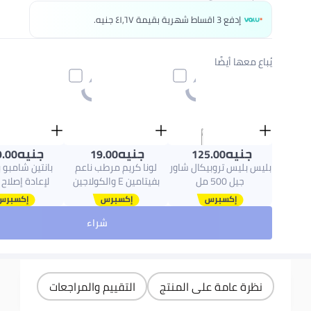
إدفع 3 اقساط شهرية بقيمة ٤١٫٦٧ جنيه.
يُباع معها أيضًا
جنيه
جنيه
جنيه
.00
19.00
125.00
بليس بليس تروبيكال شاور
لونا كريم مرطب ناعم
بانتين شامبو 
جيل 500 مل
بفيتامين E والكولاجين
لإعادة إصلاح
المتضرر 200ملليلتر
شراء
نظرة عامة على المنتج
التقييم والمراجعات