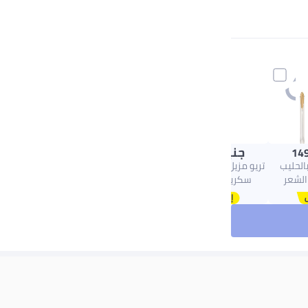
جنيه
40.50
149
بالحليب
تريو مزيل للعرق رول اون
 الشعر
سكريت 50ملليلتر