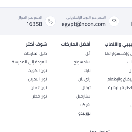
الدعم عبر البريد الإلكتروني
الدعم عبر الجوال
16358
egypt@noon.com
بيبي والألعاب
أفضل الماركات
شوف أكثر
ل وإكسسواراتها
أبل
دليل الماركات
ات
سامسونج
العودة إلى المدرسة
ل
نايك
نون الكويت
رضاع والإطعام
راي بان
نون البحرين
عناية بالبشرة
تيفال
نون عُمان
ستارفيل
نون قطر
شيكو
تورنيدو