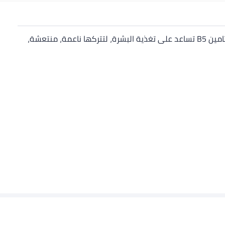
يمنح بشرتك رغوة ناعمة كالحرير تنظف بلطف وتحيطك بعطر منعش ينعش حواسك. تركيبته الغنية بالترطيب والمُدعّمة بفيتامين E وبرو-فيتامين B5 تساعد على تغذية البشرة، لتتركها ناعمة، منتعشة،