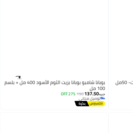
بليس زيت فيتامين هاء متعدد الأستخدامات- 50مل
بوبانا شامبو بوبانا بزيت الثوم الأسود 400 مل + بلسم
100 مل
137.50
27% OFF
190
جنيه
توصيل مجاني
توصيل مجاني