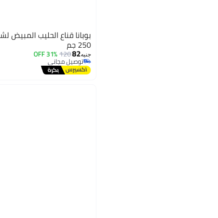
بوبانا قناع الحليب المبيض لش
250 جم
82
31% OFF
120
جنيه
توصيل مجاني
توصيل مجاني