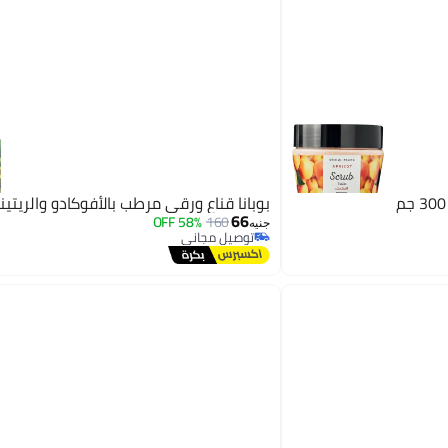
بوبانا قناع ورقي مرطب بالأفوكادو والريتين
66
58% OFF
160
جنيه
توصيل مجاني
توصيل مجاني