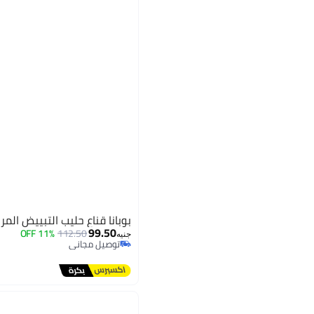
بوبانا قناع حليب التبييض المرطب 250
99.50
11% OFF
112.50
جنيه
توصيل مجاني
توصيل مجاني