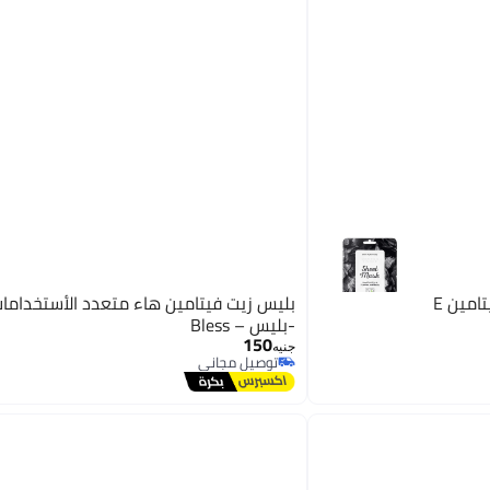
امين E
-بليس – Bless
150
جنيه
توصيل مجاني
توصيل مجاني