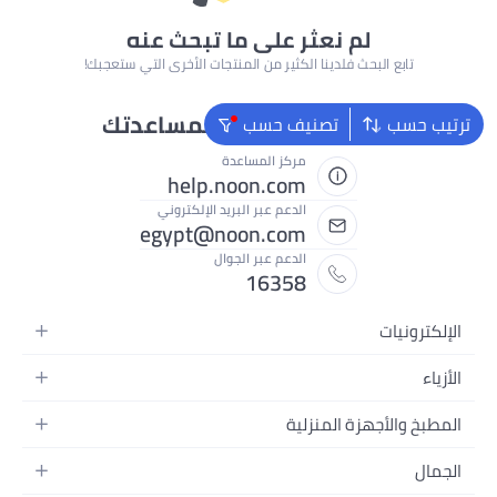
لم نعثر على ما تبحث عنه
تابع البحث فلدينا الكثير من المنتجات الأخرى التي ستعجبك!
نحن دائماً جاهزون لمساعدتك
ترتيب حسب
تصنيف حسب
مركز المساعدة
help.noon.com
الدعم عبر البريد الإلكتروني
egypt@noon.com
الدعم عبر الجوال
16358
الإلكترونيات
الهواتف المتحركة
الأزياء
أجهزة التابلت
أزياء نسائية
المطبخ والأجهزة المنزلية
أجهزة الكمبيوتر المحمولة
أزياء رجالية
المطبخ وأدوات الطعام
الأجهزة المنزلية
الجمال
أزياء البنات
مستلزمات السرير