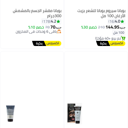
بوبانا سيروم بوبانا للشعر بزيت
بوبانا مقشر الجسم بالمشمش
الأرغان 100 مل
300جرام
#4 في مقشرات الجسم
4.2
4.0
178
16
توصيل مجاني
70
144.95
210
خصم 30%
باقي 6 وحدات في المخزون
78
خصم 10%
جنيه
جنيه
تم بيع +80 مؤخرًا
100 مل
#4 في مقشرات الجسم
أقل سعر في 30 يوم
توصيل مجاني
تم بيع +40 مؤخرًا
أقل سعر في 30 يوم