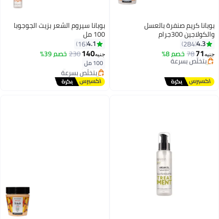
بوبانا كريم صنفرة بالعسل
بوبانا سيروم الشعر بزيت الجوجوبا
والكولاجين 300جرام
100 مل
#3 في مقشرات الجسم
4.1
4.3
16
284
توصيل مجاني
أقل سعر في 30 يوم
140
71
78
بتخلّص بسرعة
خصم 8%
230
خصم 39%
جنيه
جنيه
توصيل مجاني
تم بيع +150 مؤخرًا
100 مل
بتخلّص بسرعة
#3 في مقشرات الجسم
تم بيع +80 مؤخرًا
أقل سعر في 30 يوم