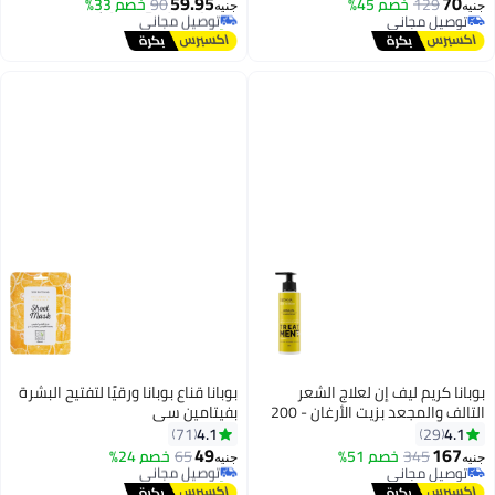
59.95
70
129
خصم 45%
90
توصيل مجاني
خصم 33%
جنيه
جنيه
توصيل مجاني
تم بيع +10 مؤخرًا
توصيل مجاني
#10 في أملاح الاستحمام والنقع
بوبانا كريم ليف إن لعلاج الشعر
بوبانا قناع بوبانا ورقيًا لتفتيح البشرة
التالف والمجعد بزيت الأرغان - 200
بفيتامين سي
مل
4.1
4.1
71
29
49
167
345
خصم 51%
65
توصيل مجاني
خصم 24%
جنيه
جنيه
توصيل مجاني
تم بيع +10 مؤخرًا
توصيل مجاني
توصيل مجاني