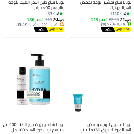
بوبانا قناع تقشير الوجه بحمض
بوبانا قناع طين البحر الميت للوجه
الهيالورونيك
والجسم 400 جرام
أقل سعر في 30 يوم
4.3
4.2
33
140
توصيل مجاني
70
71
82.50
خصم 13%
باقي 1 وحدات في المخزون
110
خصم 36%
جنيه
جنيه
#31 في أقنعة السيروم العلاجية
تم بيع +70 مؤخرًا
توصيل مجاني
أقل سعر في 30 يوم
تم بيع +70 مؤخرًا
#31 في أقنعة السيروم العلاجية
بوبانا غسول للوجه بحمض
بوبانا شامبو بزيت جوز الهند 400 مل
الهيالورونيك أزرق 150ملليلتر
+ بلسم بزيت جوز الهند 100 مل
أقل سعر في 30 يوم