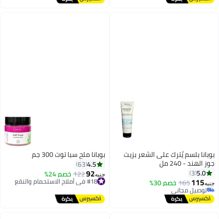
بوبانا بلسم يُترك على الشعر بزيت
بوبانا ملح سبا توت 300 جم
جوز الهند - 240 مل
4.5
63
92
5.0
3
#18 في أملاح الاستحمام والنقع
122
خصم 24%
جنيه
115
توصيل مجاني
165
توصيل مجاني
خصم 30%
جنيه
#18 في أملاح الاستحمام والنقع
باقي 1 وحدات في المخزون
توصيل مجاني