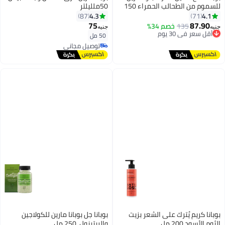
للسموم من الطحالب الحمراء 150
50ملليلتر
جم
4.3
4.1
87
71
75
87.90
135
أقل سعر في 30 يوم
خصم 34%
جنيه
جنيه
توصيل مجاني
50 مل
أقل سعر في 30 يوم
توصيل مجاني
توصيل مجاني
بوبانا كريم يُترك على الشعر بزيت
بوبانا جل بوبانا مارين للكولاجين
الثوم الأسود 200 مل
والريتينول، 250 مل