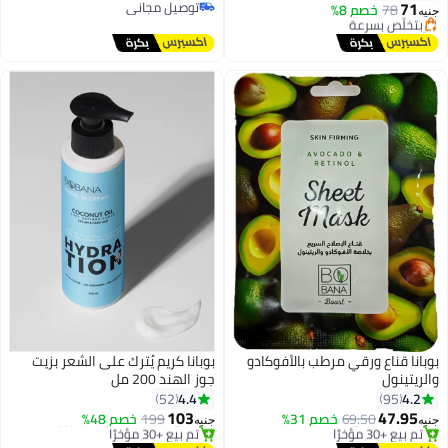
71
توصيل مجاني
78
بتخلّص بسرعة
خصم 8%
جنيه
توصيل مجاني
تم بيع +40 مؤخرًا
#8 في مقشرات الجسم
بوبانا قناع ورقي مرطب بالأفوكادو
بوبانا كريم يُترك على الشعر بزيت
والريتينول
جوز الهند 200 مل
4.4
4.2
52
95
103
47.95
69.50
خصم 31%
199
خصم 48%
جنيه
جنيه
أقل سعر في السنة
توصيل مجاني