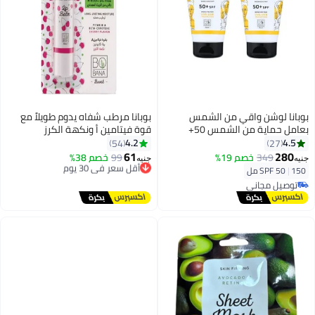
بوبانا لوشن واقي من الشمس
بوبانا مرطب شفاه يدوم طويلاً مع
بعامل حماية من الشمس 50+
قوة فيتامين أ ونكهة الكرز
ومرطب ومقاوم للماء 1+1 - 150
4.2
4.5
54
27
مل
61
280
349
خصم 19%
99
أقل سعر في 30 يوم
خصم 38%
جنيه
جنيه
توصيل مجاني
150 مل
|
SPF 50
أقل سعر في 30 يوم
توصيل مجاني
توصيل مجاني