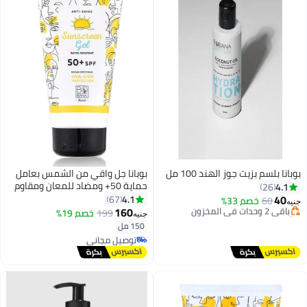
بوبانا بلسم بزيت جوز الهند 100 مل
بوبانا جل واقي من الشمس بعامل
أقل سعر في 7 يوم
حماية 50+ ومضاد للمعان ومقاوم
4.1
26
توصيل مجاني
للماء - 150 مل
40
4.1
67
باقي 2 وحدات في المخزون
60
خصم 33%
جنيه
160
تم بيع +20 مؤخرًا
199
خصم 19%
جنيه
أقل سعر في 7 يوم
150 مل
توصيل مجاني
توصيل مجاني