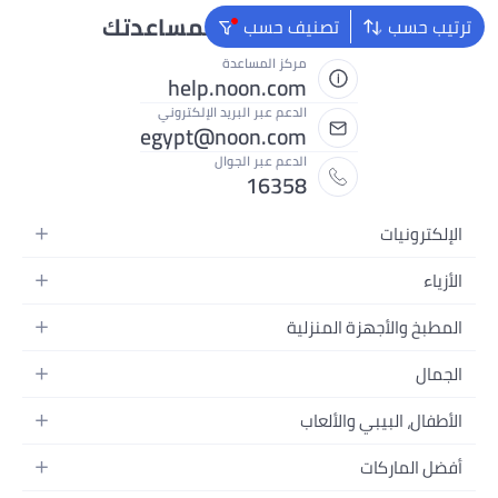
نحن دائماً جاهزون لمساعدتك
ترتيب حسب
تصنيف حسب
مركز المساعدة
help.noon.com
الدعم عبر البريد الإلكتروني
egypt@noon.com
الدعم عبر الجوال
16358
الإلكترونيات
الهواتف المتحركة
الأزياء
أجهزة التابلت
أزياء نسائية
المطبخ والأجهزة المنزلية
أجهزة الكمبيوتر المحمولة
أزياء رجالية
المطبخ وأدوات الطعام
الأجهزة المنزلية
الجمال
أزياء البنات
مستلزمات السرير
الكاميرات والصور وتسجيل الفيديو
العطور النسائية
أزياء الأولاد
الأطفال، البيبي والألعاب
مستلزمات الحمام
التلفزيونات
عطور الرجال
ساعات يد للرجال
عربات الأطفال وإكسسواراتها
ديكورات المنازل
سماعات الرأس
أفضل الماركات
المكياج
ساعات يد للنساء
مقاعد السيارات
الأجهزة المنزلية