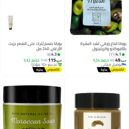
بوبانا قناع ورقي لشد البشرة
بوبانا بلسم يُترك على الشعر بزيت
بالأفوكادو والريتينول
الأرغان، 240 مل
4.3
4.1
6
71
115
49
65
توصيل مجاني
خصم 24%
170
خصم 32%
جنيه
جنيه
تم بيع +30 مؤخرًا
توصيل مجاني
توصيل مجاني
باقي 1 وحدات في المخزون
تم بيع +10 مؤخرًا
توصيل مجاني