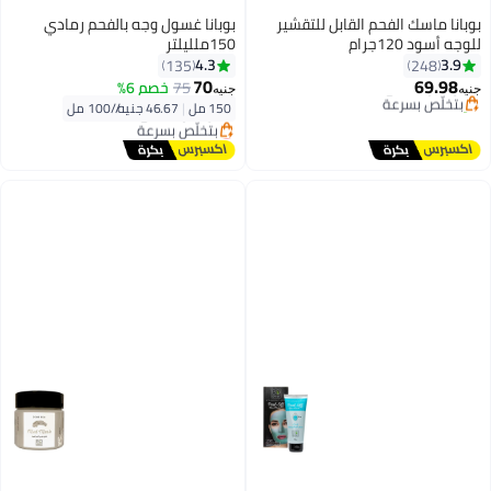
بوبانا ماسك الفحم القابل للتقشير
بوبانا غسول وجه بالفحم رمادي
للوجه أسود 120جرام
150ملليلتر
#34 في أقنعة السيروم العلاجية
4.3
3.9
135
248
توصيل مجاني
70
69.98
بتخلّص بسرعة
75
خصم 6%
جنيه
جنيه
تم بيع +100 مؤخرًا
150 مل
|
46.67 جنيه/⁨/100 مل⁩
#34 في أقنعة السيروم العلاجية
أقل سعر في 30 يوم
توصيل مجاني
بتخلّص بسرعة
أقل سعر في 30 يوم