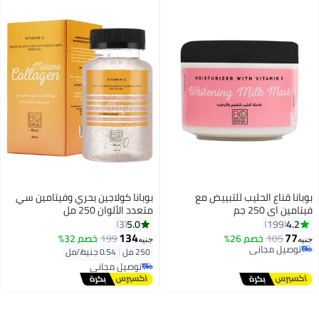
بوبانا قناع الحليب للتبييض مع
بوبانا كولاجين بحري وفيتامين سي
فيتامين اي 250 جم
متعدد الألوان 250 مل
5.0
4.2
3
199
134
77
105
توصيل مجاني
خصم 26%
199
خصم 32%
جنيه
جنيه
تم بيع +10 مؤخرًا
250 مل
|
0.54 جنيه/⁨/مل⁩
توصيل مجاني
توصيل مجاني
توصيل مجاني