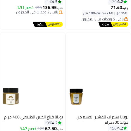
4.5
4.2
11
129
توصيل مجاني
136.95
71.40
باقي 2 وحدات في المخزون
199
خصم 31%
جنيه
جنيه
تم بيع +30 مؤخرًا
150 مل
|
47.60 جنيه/⁨/100 مل⁩
أقل سعر في 30 يوم
أقل سعر في 30 يوم
توصيل مجاني
باقي 5 وحدات في المخزون
أقل سعر في 30 يوم
بوبانا سكراب لتقشير الجسم من
بوبانا قناع الطين الطبيعي 400 جرام
جولد 300جرام
4.2
95
#8 في مقشرات الجسم
67.50
4.2
156
129
خصم 47%
توصيل مجاني
جنيه