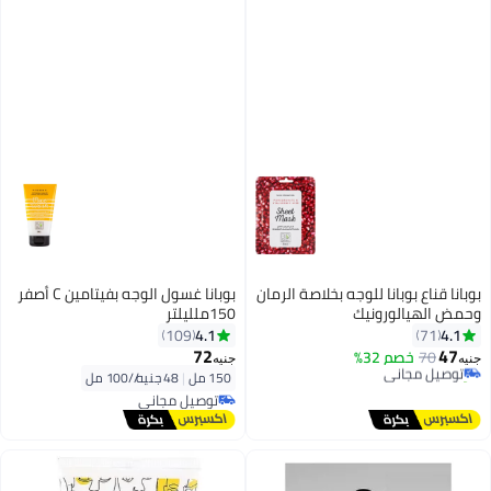
بوبانا قناع بوبانا للوجه بخلاصة الرمان
بوبانا غسول الوجه بفيتامين C أصفر
وحمض الهيالورونيك
150ملليلتر
4.1
4.1
109
71
72
47
70
توصيل مجاني
خصم 32%
جنيه
جنيه
تم بيع +30 مؤخرًا
150 مل
|
48 جنيه/⁨/100 مل⁩
توصيل مجاني
توصيل مجاني
توصيل مجاني