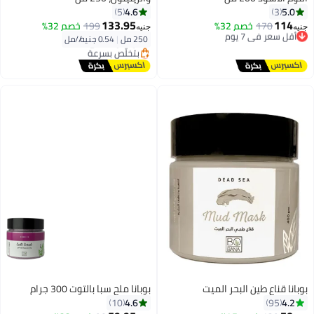
4.6
5.0
5
3
133.95
114
170
أقل سعر في 7 يوم
خصم 32%
199
خصم 32%
جنيه
جنيه
توصيل مجاني
250 مل
|
0.54 جنيه/⁨/مل⁩
أقل سعر في 7 يوم
أقل سعر في السنة
توصيل مجاني
بتخلّص بسرعة
أقل سعر في السنة
بوبانا قناع طين البحر الميت
بوبانا ملح سبا بالتوت 300 جرام
#10 في أملاح الاستحمام والنقع
4.6
4.2
10
95
أقل سعر في 30 يوم