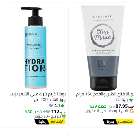
باقي 6 وحدات في المخزون
أقل سعر في 7 يوم
بوبانا قناع الطين والفحم 150 جرام
بوبانا كريم يترك على الشعر بزيت
أقل سعر في 30 يوم
جوز الهند 200 مل
4.1
71
توصيل مجاني
87.95
4.1
56
باقي 1 وحدات في المخزون
125
خصم 29%
جنيه
112
تم بيع +20 مؤخرًا
160
خصم 30%
جنيه
أقل سعر في 30 يوم
أقل سعر في 7 يوم
توصيل مجاني
تم بيع +20 مؤخرًا
أقل سعر في 7 يوم