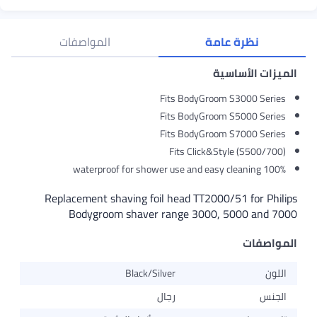
ة
المواصفات
Fits BodyGro
Fits BodyGro
Fits BodyGro
Fits Click
Replacement shaving foil head TT20
Bodygroom shaver range 3000
Black/Silver
رجال