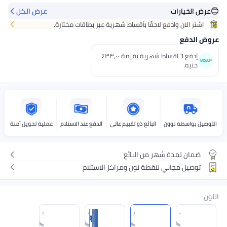
عرض الكل
حقًا بأقساط شهرية عبر بطاقات مختارة.
إدفع 3 اقساط شهرية بقيمة ٤٣٣٫٠٠
لبائع ذو تقييم عالي
الدفع عند الاستلام
عملية تحويل آمنة
من البائع
طة نون ومراكز الاستلام