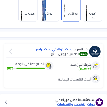
Black/s
Grey
أسود/ فضي
بست كواليتي بست برايس
قييم إيجابي للبائع
المنتج كما في الوصف
ذ
90
%
 الإيجابية
مبيعًا
في
والقصافات