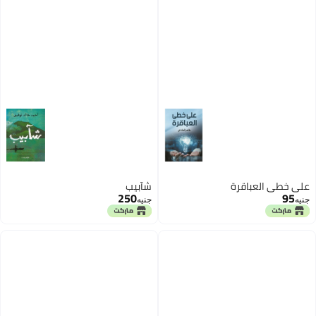
على خطى العباقرة
شآبيب
250
95
جنيه
جنيه