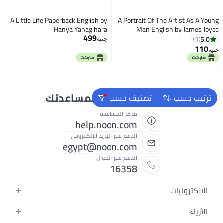
A Little Life Paperback English by
A Portrait Of The Artist As A Young
Hanya Yanagihara
Man English by James Joyce
499
English by James Joyce - 2016
5.0
1
جنيه
110
جنيه
نحن دائماً جاهزون لمساعدتك
ترتيب حسب
تصنيف حسب
مركز المساعدة
help.noon.com
الدعم عبر البريد الإلكتروني
egypt@noon.com
الدعم عبر الجوال
16358
الإلكترونيات
الهواتف المتحركة
الأزياء
أجهزة التابلت