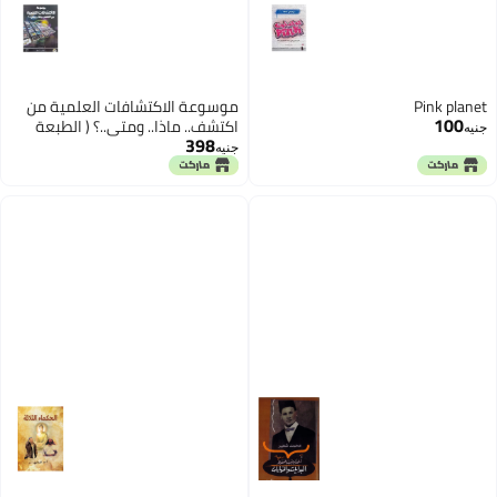
Pink planet
موسوعة الاكتشافات العلمية من
100
اكتشف.. ماذا.. ومتى..؟ ( الطبعة
جنيه
398
الثانية )
جنيه