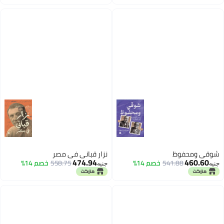
شوقي ومحفوظ
نزار قباني في مصر
474.94
460.60
541.88
خصم 14%
558.75
خصم 14%
جنيه
جنيه