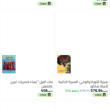
سيرة الثورة والوعي: السبرة الذاتية
بنات النيل " نساء مصريات غيرن
لأساتا شاكور
عالمهن
456
576.94
678.75
خصم 14%
جنيه
جنيه