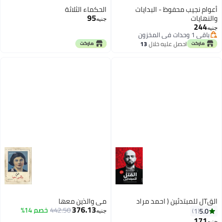
أعوام نجيب محفوظ - البدايات
الحكماء الثلاثة
95
والنهايات
جنيه
244
جنيه
باقي 1 وحدات في المخزون
باقي 1 وحدات في المخزون
احصل عليه خلال
13
اغسطس
القTل للمبتدئين ( احمد مراد
مي والذين معها
376.13
442.50
خصم 14%
5.0
1
جنيه
171
جنيه