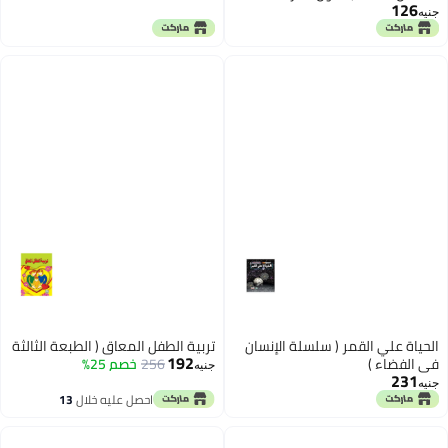
126
التدريبات)
جنيه
الحياة علي القمر ( سلسلة الإنسان
تربية الطفل المعاق ( الطبعة الثالثة
192
في الفضاء )
256
خصم 25%
جنيه
231
جنيه
احصل عليه خلال
13
اغسطس