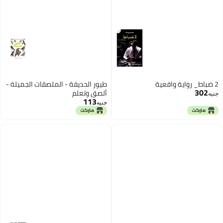
2 ضباط_ رواية واقعية
طيور الحديقة - الملصقات الجميلة -
302
ألصق وتعلم
جنيه
113
جنيه