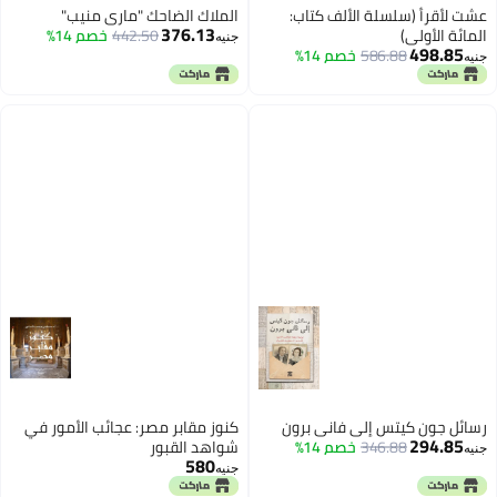
عشت لأقرأ (سلسلة الألف كتاب:
الملاك الضاحك "ماري منيب"
376.13
المائة الأولى)
442.50
خصم 14%
جنيه
498.85
586.88
خصم 14%
جنيه
رسائل جون كيتس إلى فاني برون
كنوز مقابر مصر: عجائب الأمور في
294.85
346.88
خصم 14%
شواهد القبور
جنيه
580
جنيه