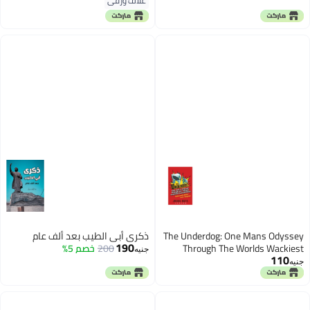
غلاف ورقي
The Underdog: One Mans Odyssey
ذكري أبي الطيب بعد ألف عام
190
Through The Worlds Wackiest
200
خصم 5%
جنيه
110
Competitions Paperback English
جنيه
by Joshua Davis - 39209.0