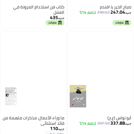
صباح الخير يا افندم
كتاب فن استخدام المرونة في
247.04
290.63
خصم 14%
العمل
جنيه
435
جنيه
أبو نواس (ع.ح)
ما وراء الأعمال: مذكرات ملهمة من
337.88
397.50
خصم 14%
قائد استثنائي
جنيه
110
جنيه