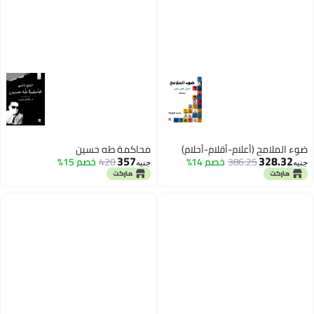
ضوء الملامح (أعلام-أقلام-أحلام)
محاكمة طه حسين
357
328.32
386.25
خصم 14%
420
خصم 15%
جنيه
جنيه