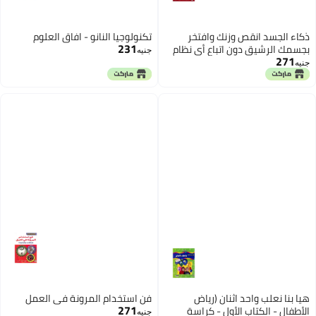
ذكاء الجسد انقص وزنك وافتخر
تكنولوجيا النانو - افاق العلوم
231
بجسمك الرشيق دون اتباع أي نظام
جنيه
271
غذائي! ( الطبعة الثانية )
جنيه
هيا بنا نعلب واحد اثنان (رياض
فن استخدام المرونة في العمل
271
الأطفال - الكتاب الأول - كراسة
جنيه