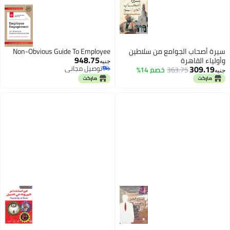
سيرة أصحاب الجوامع من سلاطين
Non-Obvious Guide To Employee
948.75
وأولياء القاهرة
جنيه
309.19
توصيل مجاني
363.75
خصم 14%
جنيه
توصيل مجاني