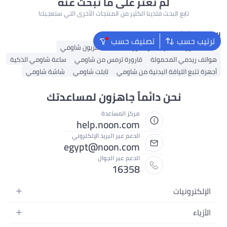
لم نعثر على ما تبحث عنه
تابع البحث فلدينا الكثير من المنتجات الأخرى التي ستعجبك!
البحث الشائع
ترتيب حسب
تصنيف حسب
سماعات بوز
مكبرات صوت بوز
تابلت
تلفزيون شاومي
هواتف ريدمي المحمولة
قارورة ترمس من شاومي
ساعة شاومي الذكية
أجهزة تتبع اللياقة البدنية من شاومي
تابلت شاومي
شاشة شاومي
نحن دائماً جاهزون لمساعدتك
مركز المساعدة
help.noon.com
الدعم عبر البريد الإلكتروني
egypt@noon.com
الدعم عبر الجوال
16358
الإلكترونيات
الهواتف المتحركة
الأزياء
أجهزة التابلت