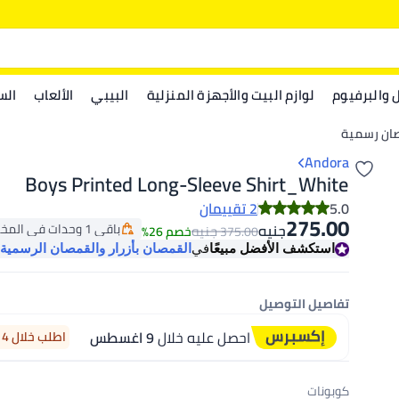
ل والبرفيوم
لوازم البيت والأجهزة المنزلية
البيبي
الألعاب
الس
صان رسمية
Andora
Boys Printed Long-Sleeve Shirt_White
5.0
2 تقييمان
275.00
باقي 1 وحدات في المخزون
جنيه
جنيه
375.00
خصم 26%
باقي 1 وحدات في المخزون
استكشف الأفضل مبيعًا
في
القمصان بأزرار والقمصان الرسمية
تفاصيل التوصيل
احصل عليه خلال
9 اغسطس
اطلب خلال 14 ساعة 4 دقيقة
كوبونات