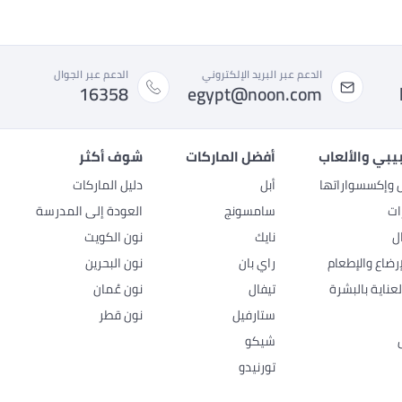
الدعم عبر البريد الإلكتروني
الدعم عبر الجوال
16358
egypt@noon.com
بيبي والألعاب
أفضل الماركات
شوف أكثر
ل وإكسسواراتها
أبل
دليل الماركات
ات
سامسونج
العودة إلى المدرسة
ل
نايك
نون الكويت
رضاع والإطعام
راي بان
نون البحرين
عناية بالبشرة
تيفال
نون عُمان
ستارفيل
نون قطر
شيكو
تورنيدو