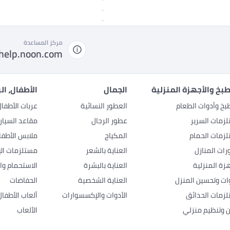
مركز المساعدة
help.noon.com
بخ والأجهزة المنزلية
الجمال
الأطفال، ال
بخ وأدوات الطعام
العطور النسائية
عربات الأطفا
زمات السرير
عطور الرجال
مقاعد السيار
زمات الحمام
المكياج
ملابس الأطفا
رات المنازل
العناية بالشعر
مستلزمات الإ
هزة المنزلية
العناية بالبشرة
الاستحمام وال
وات وتحسين المنزل
العناية الشخصية
الحفاضات
زمات الحدائق
الأدوات والإكسسوارات
ألعاب الأطفال
ن وتنظيم منزلي
الألعاب