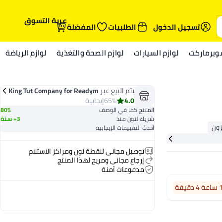
عربة التسوق
تسجيل الدخول
الطلبيات
المفضلة
وبرماركت
لوازم السيارات
لوازم الصحة والتغذية
لوازم الرياضة
يتم البيع عبر
King Tut Company for Readym
ade Garments and Furniture Industry LLC
4.0
65%
إيجابية
المنتج كما في الوصف
80%
شريك لنون منذ
3+ سنة
أحدث التقييمات الإيجابية
توصيل مجاني لنقطة نون ومراكز الاستلام
إرجاع مجاني ومريح لهذا المنتج
مدفوعات آمنة