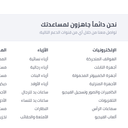
نحن دائماً جاهزون لمساعدتك
تواصل معنا من خلال أي من قنوات الدعم التالية:
الإلكترونيات
الأزياء
المط
الهواتف المتحركة
أزياء نسائية
المط
أجهزة التابلت
أزياء رجالية
مستل
أجهزة الكمبيوتر المحمولة
أزياء البنات
مستل
الأجهزة المنزلية
أزياء الأولاد
ديكو
الكاميرات والصور وتسجيل الفيديو
ساعات يد للرجال
الأج
التلفزيونات
ساعات يد للنساء
الأد
سماعات الرأس
النظارات
مستل
ألعاب الفيديو
الأمتعة والحقائب
تخزي