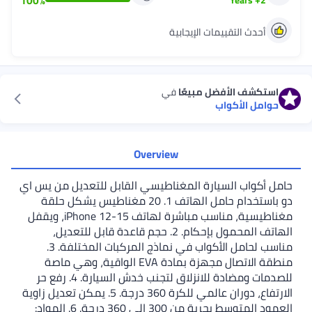
100
%
Years
+
2
أحدث التقييمات الإيجابية
استكشف الأفضل مبيعًا
في
حوامل الأكواب
Overview
حامل أكواب السيارة المغناطيسي القابل للتعديل من يس اي
دو باستخدام حامل الهاتف 1. 20 مغناطيس يشكل حلقة
مغناطيسية، مناسب مباشرة لهاتف iPhone 12-15، ويقفل
الهاتف المحمول بإحكام. 2. حجم قاعدة قابل للتعديل،
مناسب لحامل الأكواب في نماذج المركبات المختلفة. 3.
منطقة الاتصال مجهزة بمادة EVA الواقية، وهي ماصة
للصدمات ومضادة للانزلاق لتجنب خدش السيارة. 4. رفع حر
الارتفاع، دوران عالمي للكرة 360 درجة. 5. يمكن تعديل زاوية
العمود المتوسط ​​بحرية من 300 إلى 360 درجة. 6. المواد: