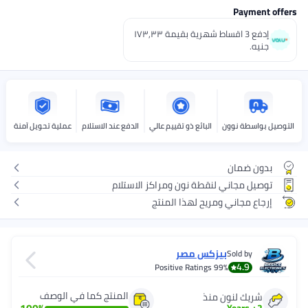
Payment offers
اختر هذه الخيارات عند الدفع
إدفع 3 اقساط شهرية بقيمة ١٧٣٫٣٣
جنيه.
التوصيل بواسطة نوون
البائع ذو تقييم عالي
الدفع عند الاستلام
عملية تحويل آمنة
بدون ضمان
توصيل مجاني لنقطة نون ومراكز الاستلام
إرجاع مجاني ومريح لهذا المنتج
بيزكس مصر
Sold by
4.9
Positive Ratings
99%
المنتج كما في الوصف
شريك لنون منذ