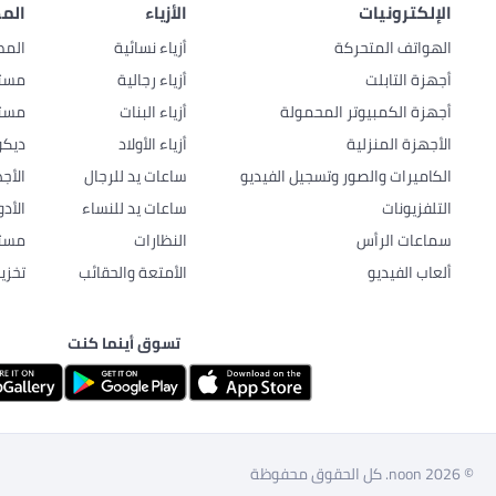
الإلكترونيات
الأزياء
المط
الهواتف المتحركة
أزياء نسائية
المط
أجهزة التابلت
أزياء رجالية
مستل
أجهزة الكمبيوتر المحمولة
أزياء البنات
مستل
الأجهزة المنزلية
أزياء الأولاد
ديكو
الكاميرات والصور وتسجيل الفيديو
ساعات يد للرجال
الأج
التلفزيونات
ساعات يد للنساء
الأد
سماعات الرأس
النظارات
مستل
ألعاب الفيديو
الأمتعة والحقائب
تخزي
تسوق أينما كنت
© 2026 noon. كل الحقوق محفوظة