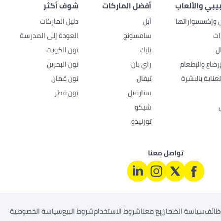
بيبي والألعاب
أفضل الماركات
شوف أكثر
ل وإكسسواراتها
أبل
دليل الماركات
ات
سامسونج
العودة إلى المدرسة
ل
نايك
نون الكويت
رضاع والإطعام
راي بان
نون البحرين
عناية بالبشرة
تيفال
نون عُمان
ستارفيل
نون قطر
شيكو
تورنيدو
تواصل معنا
ظائف
سياسة الضمان
بِع معنا
شروط الاستخدام
شروط البيع
سياسة الخصوصية