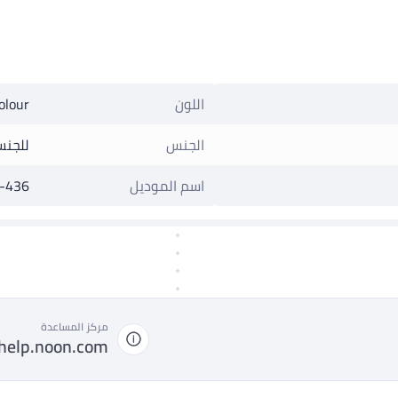
اللون
olour
الجنس
للجنس
اسم الموديل
r-436
مركز المساعدة
help.noon.com