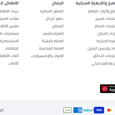
بخ والأجهزة المنزلية
الجمال
الأطفال، ال
بخ وأدوات الطعام
العطور النسائية
عربات الأطفا
زمات السرير
عطور الرجال
مقاعد السيار
زمات الحمام
المكياج
ملابس الأطفا
رات المنازل
العناية بالشعر
مستلزمات الإ
هزة المنزلية
العناية بالبشرة
الاستحمام وال
وات وتحسين المنزل
العناية الشخصية
الحفاضات
زمات الحدائق
الأدوات والإكسسوارات
ألعاب الأطفال
ن وتنظيم منزلي
الألعاب
الو