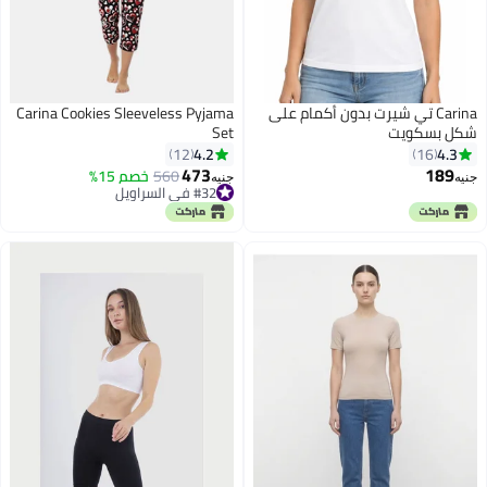
Carina تي شيرت بدون أكمام على
Carina Cookies Sleeveless Pyjama
شكل بسكويت
Set
4.2
4.3
12
16
473
189
560
خصم 15%
جنيه
جنيه
#32 في السراويل
#32 في السراويل