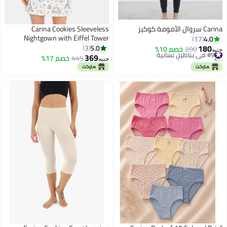
Carina سروال الأمومة كوكيز
Carina Cookies Sleeveless
Nightgown with Eiffel Tower
4.0
17
Pattern
180
5.0
3
#9 في بناطيل نسائية
200
خصم 10%
جنيه
369
تم بيع +30 مؤخرًا
445
خصم 17%
جنيه
#9 في بناطيل نسائية