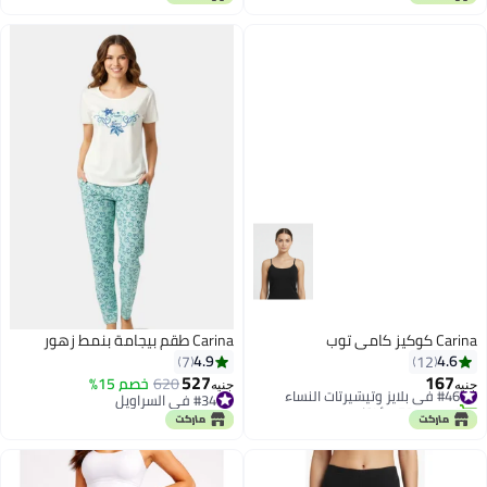
Carina كوكيز كامي توب
Carina طقم بيجامة بنمط زهور
4.9
4.6
7
12
527
167
#46 في بلايز وتيشيرتات النساء
620
خصم 15%
جنيه
جنيه
تم بيع +50 مؤخرًا
#34 في السراويل
#46 في بلايز وتيشيرتات النساء
#34 في السراويل