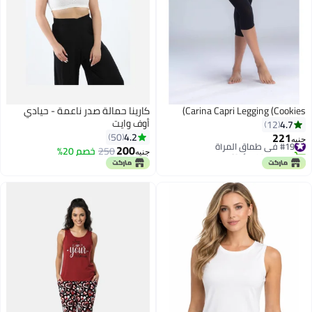
Carina Capri Legging (Cookies)
كارينا حمالة صدر ناعمة - حيادي
أوف وايت
4.7
12
221
4.2
50
#19 في طماق المرأة
جنيه
200
تم بيع +40 مؤخرًا
250
خصم 20%
جنيه
4
#19 في طماق المرأة