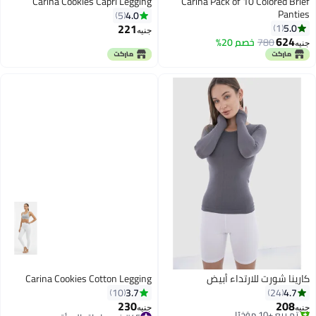
Carina Cookies Capri Legging
Carina Pack of 10 Colored Brief
Panties
4.0
5
221
5.0
1
جنيه
624
780
خصم 20%
جنيه
كارينا شورت للارتداء أبيض
Carina Cookies Cotton Legging
3.7
4.7
10
24
230
208
جنيه
جنيه