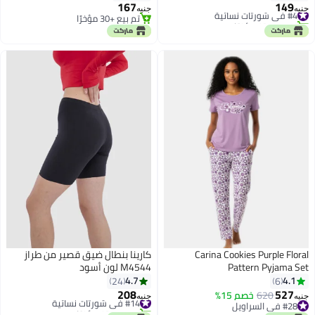
167
149
#4 في شورتات نسائية
جنيه
جنيه
تم بيع +10 مؤخرًا
تم بيع +30 مؤخرًا
#4 في شورتات نسائية
تم بيع +30 مؤخرًا
Carina Cookies Purple Floral
كارينا بنطال ضيق قصير من طراز
Pattern Pyjama Set
M4544 لون أسود
4.7
4.1
24
6
208
527
620
خصم 15%
#14 في شورتات نسائية
جنيه
جنيه
3
#28 في السراويل
تم بيع +10 مؤخرًا