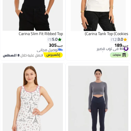
Carina Slim Fit Ribbed Top
Carina Tank Top (Cookies)
5.0
3.0
1
12
305
189
#4 في توب قصير
جنيه
جنيه
تم بيع +20 مؤخرًا
توصيل مجاني
#4 في توب قصير
توصيل مجاني
احصل عليه خلال
8 اغسطس