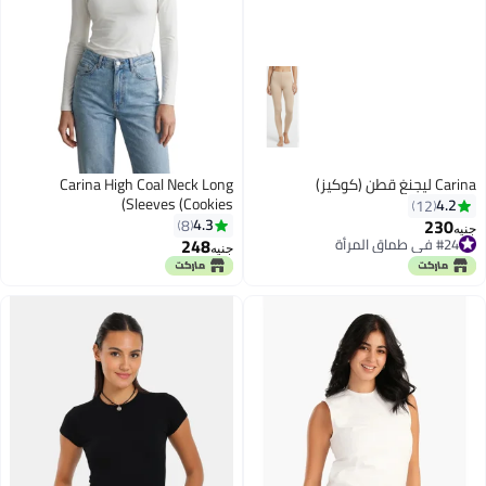
Carina ليجنغ قطن (كوكيز)
Carina High Coal Neck Long
Sleeves (Cookies)
4.2
12
230
4.3
8
جنيه
248
#24 في طماق المرأة
جنيه
#24 في طماق المرأة