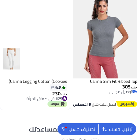
Carina Legging Cotton (Cookies)
Carina Slim Fit Ribbed Top
305
4.8
5
جنيه
توصيل مجاني
230
جنيه
توصيل مجاني
#29 في طماق المرأة
#29 في طماق المرأة
احصل عليه خلال
8 اغسطس
نحن دائماً جاهزون لمساعدتك
ترتيب حسب
تصنيف حسب
مركز المساعدة