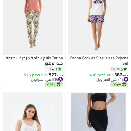
Carina Cookies Sleeveless Pyjama
Carina طقم بيجامة مزخرف بطبعة
Set
جنة الزهور
4.1
4.6
11
10
527
387
465
خصم 16%
620
خصم 15%
جنيه
جنيه
#13 في السراويل
#16 في السراويل
#13 في السراويل
#16 في السراويل