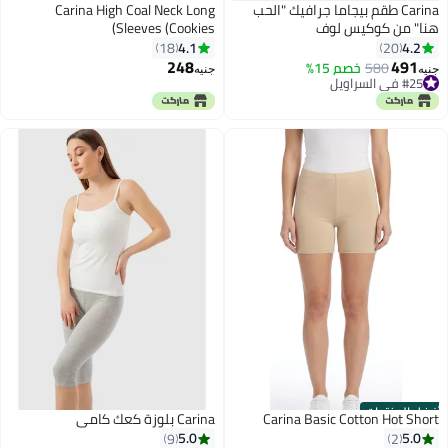
Carina طقم بيجاما جرافيك "الحب
Carina High Coal Neck Long
هنا" من كوكيس لوف
Sleeves (Cookies)
4.1
4.2
18
20
248
491
580
خصم 15%
جنيه
جنيه
#25 في السراويل
#25 في السراويل
أفضل المنتجات
Carina Basic Cotton Hot Short
Carina بلوزة كعك كامي
5.0
5.0
9
2