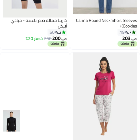
Carina Round Neck Short Sleeves
كارينا حمالة صدر ناعمة - حيادي
(Cookies)
أبيض
4.2
4.7
50
19
200
203
250
خصم 20%
جنيه
جنيه
4