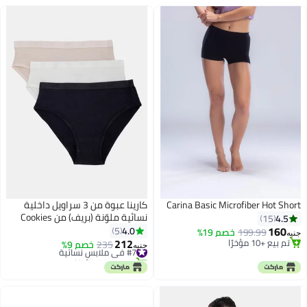
Carina Basic Microfiber Hot Short
كارينا عبوة من 3 سراويل داخلية
نسائية ملوّنة (بريف) من Cookies
4.5
15
160
4.0
5
199.99
خصم 19%
جنيه
212
تم بيع +10 مؤخرًا
#7 في ملابس نسائية
235
خصم 9%
جنيه
2
تم بيع +10 مؤخرًا
تم بيع +30 مؤخرًا
#7 في ملابس نسائية