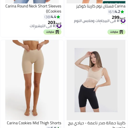
أفضل المنتجات
Carina فستان نوم كارينا كوكيز
Carina Round Neck Short Sleeves
(Cookies)
4.2
61
299
4.4
38
#1 في البيجامات وملابس النوم
جنيه
203
تم بيع +70 مؤخرًا
#3 في التيشيرتات
جنيه
#1 في البيجامات وملابس النوم
تم بيع +110 مؤخرًا
#3 في التيشيرتات
كارينا حمالة صدر ناعمة - حيادي بيج
Carina Cookies Mid Thigh Shorts
متوسط