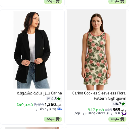
#28 في السراويل
#14 في شورتات نسائية
Carina Cookies Sleeveless Floral
Carina بليزر بياقة مشقوقة
Pattern Nightgown
4.8
5
1,260
4.7
4
2,100
خصم 40%
جنيه
369
توصيل مجاني
#7 في البيجامات وملابس النوم
445
خصم 17%
جنيه
توصيل مجاني
تم بيع +20 مؤخرًا
#7 في البيجامات وملابس النوم