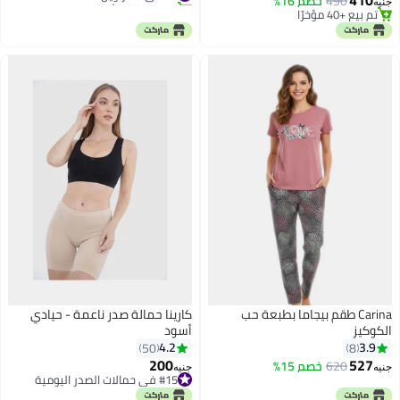
490
خصم 16%
جنيه
#9 في السراويل
تم بيع +40 مؤخرًا
تم بيع +40 مؤخرًا
Carina طقم بيجاما بطبعة حب
كارينا حمالة صدر ناعمة - حيادي
الكوكيز
أسود
4.2
3.9
50
8
200
527
620
خصم 15%
جنيه
جنيه
4
#15 في حمالات الصدر اليومية
#15 في حمالات الصدر اليومية