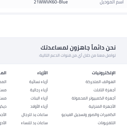
اسم الموديل
21WWVK60-Blue
نحن دائماً جاهزون لمساعدتك
تواصل معنا من خلال أي من قنوات الدعم التالية:
الإلكترونيات
الأزياء
المط
الهواتف المتحركة
أزياء نسائية
المط
أجهزة التابلت
أزياء رجالية
مستل
أجهزة الكمبيوتر المحمولة
أزياء البنات
مستل
الأجهزة المنزلية
أزياء الأولاد
ديكو
الكاميرات والصور وتسجيل الفيديو
ساعات يد للرجال
الأج
التلفزيونات
ساعات يد للنساء
الأد