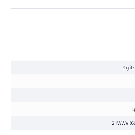
دائرية
ا
21WWVK60