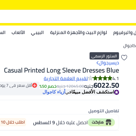
ل والبرفيوم
لوازم البيت والأجهزة المنزلية
البيبي
الألعاب
الس
 كاجوال
الستور الرسمي
ديسيجوال
Casual Printed Long Sleeve Dresses Blue
4.1
تقييم العلامة التجارية
6022.50
أقل سعر في 7 يوم
جنيه
جنيه
12045.00
خصم 50%
أقل سعر في 7 يوم
استكشف الأفضل مبيعًا
في
أزياء كاجوال
تفاصيل التوصيل
احصل عليه خلال
9 اغسطس
اطلب خلال 10 ساعة 51 دقيقة