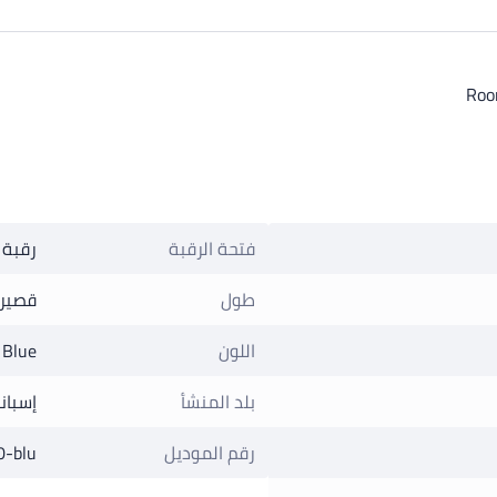
Room
فتحة الرقبة
رقبة 
طول
قصير
اللون
Blue
بلد المنشأ
إسباني
رقم الموديل
-blu