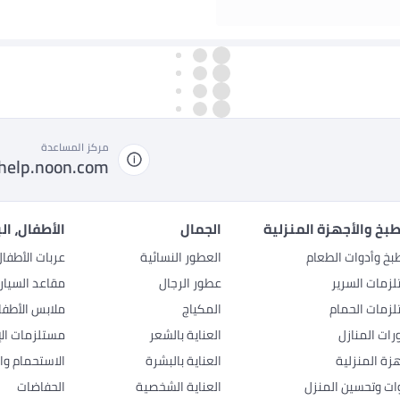
مركز المساعدة
help.noon.com
بخ والأجهزة المنزلية
الجمال
الأطفال، ال
بخ وأدوات الطعام
العطور النسائية
عربات الأطفا
زمات السرير
عطور الرجال
مقاعد السيار
زمات الحمام
المكياج
ملابس الأطفا
رات المنازل
العناية بالشعر
مستلزمات الإ
هزة المنزلية
العناية بالبشرة
الاستحمام وال
وات وتحسين المنزل
العناية الشخصية
الحفاضات