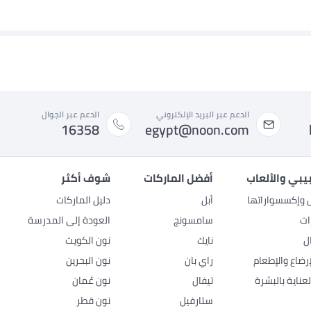
الدعم عبر البريد الإلكتروني
الدعم عبر الجوال
16358
egypt@noon.com
بيبي والألعاب
أفضل الماركات
شوف أكثر
ل وإكسسواراتها
أبل
دليل الماركات
ات
سامسونج
العودة إلى المدرسة
ل
نايك
نون الكويت
رضاع والإطعام
راي بان
نون البحرين
عناية بالبشرة
تيفال
نون عُمان
ستارفيل
نون قطر