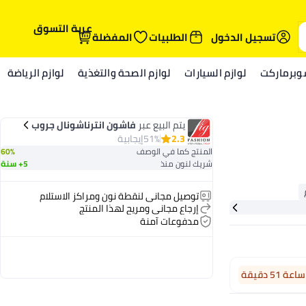
عربة التسوق
تسجيل الدخول
الطلبيات
المفضلة
وبرماركت
لوازم السيارات
لوازم الصحة والتغذية
لوازم الرياضة
يتم البيع عبر
فاشون انترناشونال جروب
2.3
51%
إيجابية
المنتج كما في الوصف
60%
شريك لنون منذ
5+ سنة
توصيل مجاني لنقطة نون ومراكز الاستلام
إرجاع مجاني ومريح لهذا المنتج
مدفوعات آمنة