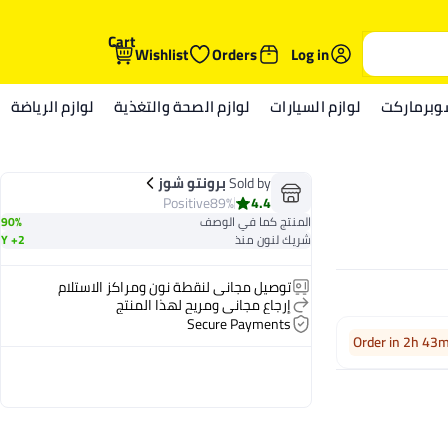
Cart
Wishlist
Orders
Log in
وبرماركت
لوازم السيارات
لوازم الصحة والتغذية
لوازم الرياضة
Sold by
برونتو شوز
Positive
89%
4.4
المنتج كما في الوصف
90%
شريك لنون منذ
2+ Y
توصيل مجاني لنقطة نون ومراكز الاستلام
إرجاع مجاني ومريح لهذا المنتج
Secure Payments
Order in 2h 43