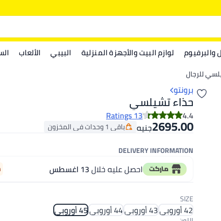
ل والبرفيوم
لوازم البيت والأجهزة المنزلية
البيبي
الألعاب
الس
لسي للرجال
برونتو
حذاء تشيلسي
13 Ratings
4.4
2695.00
باقي 1 وحدات في المخزون
جنيه
باقي 1 وحدات في المخزون
DELIVERY INFORMATION
احصل عليه خلال
13 اغسطس
m
SIZE
42 أوروبي
43 أوروبي
44 أوروبي
45 أوروبي
اللون