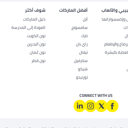
بيبي والألعاب
أفضل الماركات
شوف أكثر
ل وإكسسواراتها
أبل
دليل الماركات
ات
سامسونج
العودة إلى المدرسة
ل
نايك
نون الكويت
رضاع والإطعام
راي بان
نون البحرين
عناية بالبشرة
تيفال
نون عُمان
ستارفيل
نون قطر
شيكو
تورنيدو
CONNECT WITH US