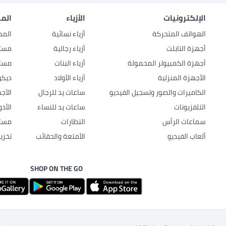
الإلكترونيات
الأزياء
المط
الهواتف المتحركة
أزياء نسائية
المط
أجهزة التابلت
أزياء رجالية
مستل
أجهزة الكمبيوتر المحمولة
أزياء البنات
مستل
الأجهزة المنزلية
أزياء الأولاد
ديكو
الكاميرات والصور وتسجيل الفيديو
ساعات يد للرجال
الأج
التلفزيونات
ساعات يد للنساء
الأد
سماعات الرأس
النظارات
مستل
ألعاب الفيديو
الأمتعة والحقائب
تخزي
SHOP ON THE GO