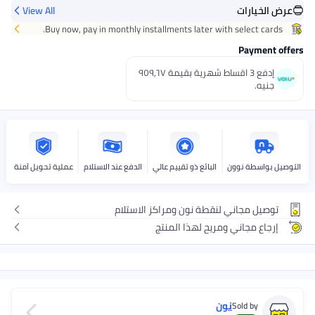
عرض الخيارات
View All
احصل عليه
اليوم
+ جنيه 32
Buy now, pay in monthly installments later with select cards.
اختر هذه الخيارات عند الدفع
Payment offers
إدفع 3 اقساط شهرية بقيمة ٩٥٩٫٦٧
جنيه.
التوصيل بواسطة نوون
البائع ذو تقييم عالي
الدفع عند الاستلام
عملية تحويل آمنة
توصيل مجاني لنقطة نون ومراكز الاستلام
إرجاع مجاني ومريح لهذا المنتج
نون
Sold by