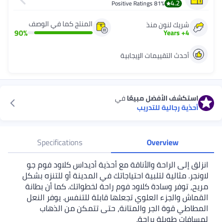
4.2
Positive Ratings
81%
المنتج كما في الوصف
شريك لنون منذ
90
%
Years
+
4
أحدث التقييمات الإيجابية
استكشف الأفضل مبيعًا
في
أحذية رجالية للتدريب
Specifications
Overview
انزلق إلى الراحة والأناقة مع أحذية أديداس كلاود فوم جو
لاونجر. مثالية لتلبية احتياجاتك في المدينة أو للتنزه بشكل
مريح، توفر وسادة كلاود فوم راحة لخطواتك. كما أن بطانة
القماش والجزء العلوي تجعلها قابلة للتنفس. يوفر النعل
المطاطي قوة الجر والمتانة، حتى تتمكن من الذهاب
لمسافات طويلة براحة.