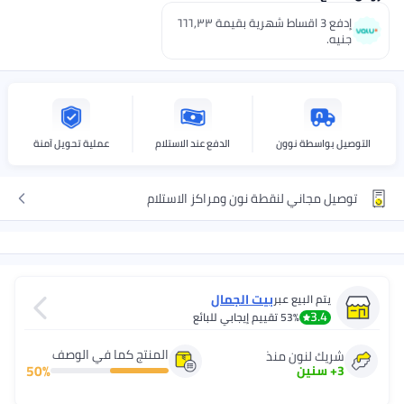
إدفع 3 اقساط شهرية بقيمة ٦٦٦٫٣٣
جنيه.
التوصيل بواسطة نوون
الدفع عند الاستلام
عملية تحويل آمنة
توصيل مجاني لنقطة نون ومراكز الاستلام
بيت الجمال
يتم البيع عبر
3.4
53%
تقييم إيجابي للبائع
المنتج كما في الوصف
شريك لنون منذ
50
%
3
+
سنين