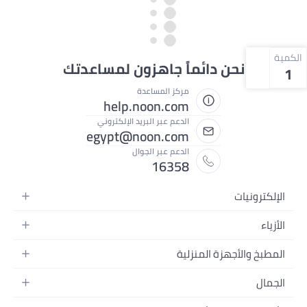
الكمية
نحن دائماً جاهزون لمساعدتك
1
مركز المساعدة
help.noon.com
الدعم عبر البريد الإلكتروني
egypt@noon.com
الدعم عبر الجوال
16358
الإلكترونيات
الهواتف المتحركة
الأزياء
أجهزة التابلت
أزياء نسائية
المطبخ والأجهزة المنزلية
أجهزة الكمبيوتر المحمولة
أزياء رجالية
المطبخ وأدوات الطعام
الأجهزة المنزلية
الجمال
أزياء البنات
مستلزمات السرير
الكاميرات والصور وتسجيل الفيديو
العطور النسائية