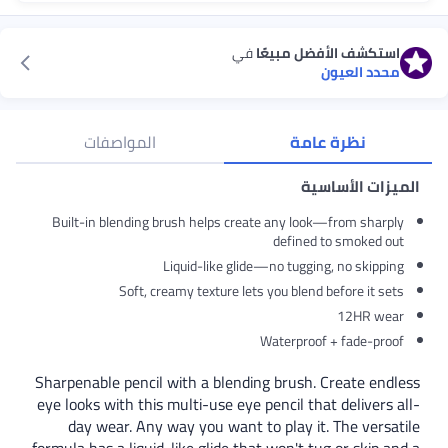
استكشف الأفضل مبيعًا
في
محدد العيون
نظرة عامة
المواصفات
الميزات الأساسية
Built-in blending brush helps create any look—from sharply
defined to smoked out
Liquid-like glide—no tugging, no skipping
Soft, creamy texture lets you blend before it sets
12HR wear
Waterproof + fade-proof
Sharpenable pencil with a blending brush. Create endless
eye looks with this multi-use eye pencil that delivers all-
day wear. Any way you want to play it. The versatile