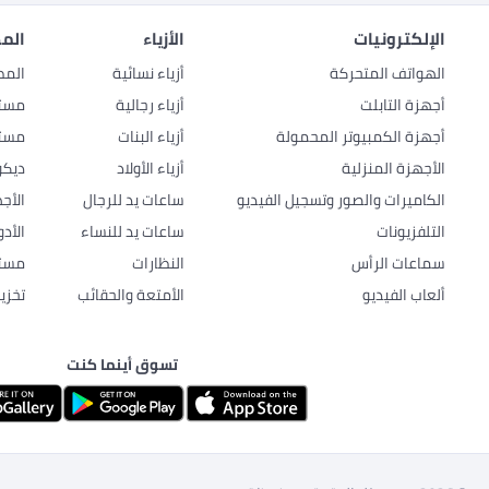
الإلكترونيات
الأزياء
المط
الهواتف المتحركة
أزياء نسائية
المط
أجهزة التابلت
أزياء رجالية
مستل
أجهزة الكمبيوتر المحمولة
أزياء البنات
مستل
الأجهزة المنزلية
أزياء الأولاد
ديكو
الكاميرات والصور وتسجيل الفيديو
ساعات يد للرجال
الأج
التلفزيونات
ساعات يد للنساء
الأد
سماعات الرأس
النظارات
مستل
ألعاب الفيديو
الأمتعة والحقائب
تخزي
تسوق أينما كنت