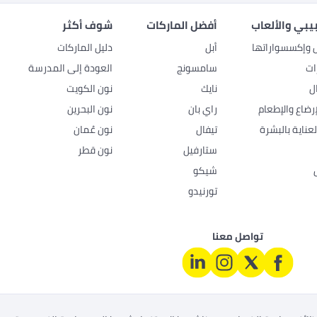
بيبي والألعاب
أفضل الماركات
شوف أكثر
ل وإكسسواراتها
أبل
دليل الماركات
ات
سامسونج
العودة إلى المدرسة
ل
نايك
نون الكويت
رضاع والإطعام
راي بان
نون البحرين
عناية بالبشرة
تيفال
نون عُمان
ستارفيل
نون قطر
شيكو
تورنيدو
تواصل معنا