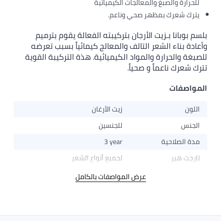
للحرارة والصبغ والمعالجات الكيميائية
يترك شعرك بمظهر صحي وناعم.
بلسم بوبانا بـزيت الأرجان بتركيبته الفعالة يقوم بترميم
وأعادة بناء الشعر التالف والمعالج كيمائياً بسبب تعرضه
للصبغة والحرارة والمواد الكيميائية. هذة التركيبة القوية
تترك شعرك ناعماً و صحياً.
المواصفات
اللون
زيت الأرغان
الجنس
للجنسين
مدة الصلاحية
3 year
تارجت هير
لجميع أنواع الشعر
عرض المواصفات بالكامل