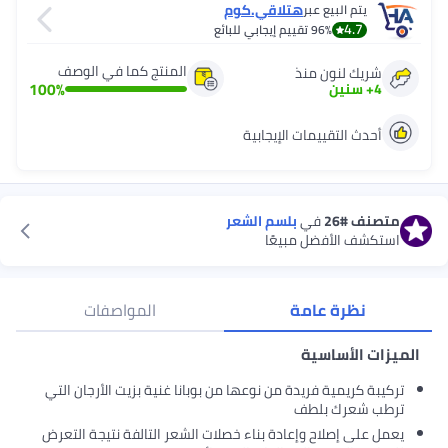
هتلاقي.كوم
يتم البيع عبر
4.7
96%
تقييم إيجابي للبائع
المنتج كما في الوصف
شريك لنون منذ
100
%
4
+
سنين
أحدث التقييمات الإيجابية
متصنف
#26
في
بلسم الشعر
استكشف الأفضل مبيعًا
نظرة عامة
المواصفات
الميزات الأساسية
تركيبة كريمية فريدة من نوعها من بوبانا غنية بزيت الأرجان التي
ترطب شعرك بلطف
يعمل على إصلاح وإعادة بناء خصلات الشعر التالفة نتيجة التعرض