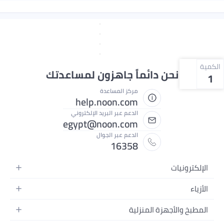
الكمية
نحن دائماً جاهزون لمساعدتك
1
مركز المساعدة
help.noon.com
الدعم عبر البريد الإلكتروني
egypt@noon.com
الدعم عبر الجوال
16358
الإلكترونيات
الهواتف المتحركة
الأزياء
أجهزة التابلت
أزياء نسائية
المطبخ والأجهزة المنزلية
أجهزة الكمبيوتر المحمولة
أزياء رجالية