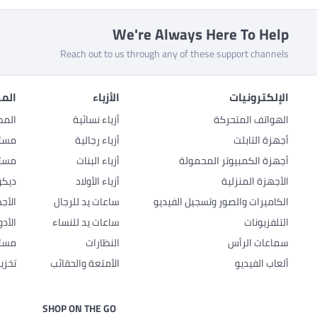
We're Always Here To Help
Reach out to us through any of these support channels
الإلكترونيات
الأزياء
المط
الهواتف المتحركة
أزياء نسائية
المط
أجهزة التابلت
أزياء رجالية
مستل
أجهزة الكمبيوتر المحمولة
أزياء البنات
مستل
الأجهزة المنزلية
أزياء الأولاد
ديكو
الكاميرات والصور وتسجيل الفيديو
ساعات يد للرجال
الأج
التلفزيونات
ساعات يد للنساء
الأد
سماعات الرأس
النظارات
مستل
ألعاب الفيديو
الأمتعة والحقائب
تخزي
SHOP ON THE GO