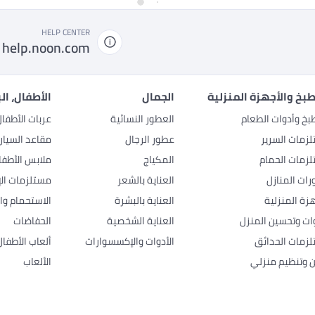
HELP CENTER
help.noon.com
بخ والأجهزة المنزلية
الجمال
الأطفال، ال
بخ وأدوات الطعام
العطور النسائية
عربات الأطفا
زمات السرير
عطور الرجال
مقاعد السيار
زمات الحمام
المكياج
ملابس الأطفا
رات المنازل
العناية بالشعر
مستلزمات الإ
هزة المنزلية
العناية بالبشرة
الاستحمام وال
وات وتحسين المنزل
العناية الشخصية
الحفاضات
زمات الحدائق
الأدوات والإكسسوارات
ألعاب الأطفال
ن وتنظيم منزلي
الألعاب