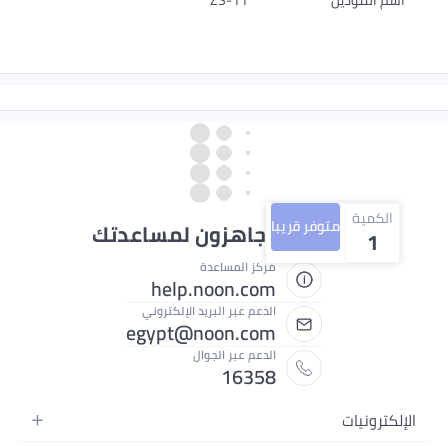
الكمية
متوفر قريبا
نحن دائماً جاهزون لمساعدتك
1
مركز المساعدة
help.noon.com
الدعم عبر البريد الإلكتروني
egypt@noon.com
الدعم عبر الجوال
16358
الإلكترونيات