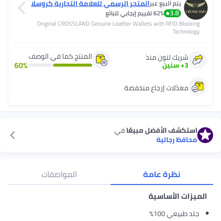
المتجر الرسمي للعلامة التجارية كروسلا
يتم البيع عبر
3.8
ند
62%
تقييم إيجابي للبائع
Original CROSSLAND Genuine Leather Wallets with RFID Bl
Tech
المنتج كما في الوصف
يك لنون منذ
60
%
+
سنين
دّلات إرجاع منخفضة
شف الأفضل مبيعًا
في
ظ رجالية
نظرة عامة
المواصفات
 الأساسية
عي 100%