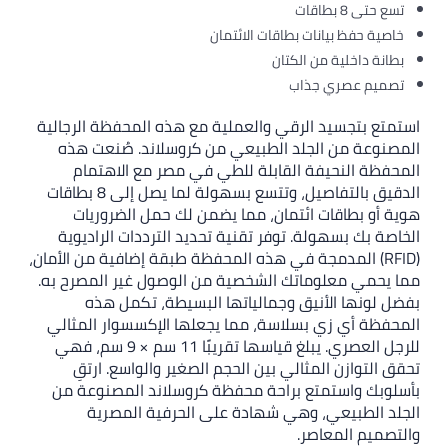
 بطاقات
 حفظ بيانات بطاقات الائتمان
 داخلية من الكتان
م عصري جذاب
بتجسيد الرقي والعملية مع هذه المحفظة الرجالية
ة من الجلد الطبيعي من كروسلاند. صُنعت هذه
 النحيفة القابلة للطي في مصر مع الاهتمام
الدقيق بالتفاصيل، وتتسع بسهولة لما يصل إلى 8 بطاقات
 بطاقات ائتمان، مما يضمن لك حمل الضروريات
بك بسهولة. توفر تقنية تحديد الترددات الراديوية
RFI) المدمجة في هذه المحفظة طبقة إضافية من الأمان،
ي معلوماتك الشخصية من الوصول غير المصرح به.
نها الأنيق وجمالياتها البسيطة، تكمل هذه
 أي زي بسلاسة، مما يجعلها الإكسسوار المثالي
للرجل العصري. يبلغ قياسها تقريبًا 11 سم × 9 سم، فهي
توازن المثالي بين الحجم الصغير والواسع. ارتقِ
ك واستمتع براحة محفظة كروسلاند المصنوعة من
لطبيعي، وهي شهادة على الحرفية المصرية
م المعاصر.