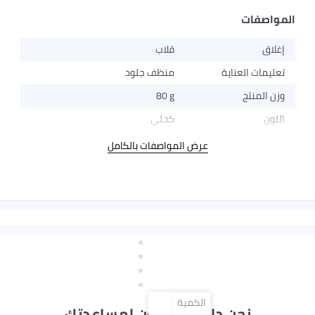
فات
قلاب
ت العناية
منظف ​​جلود
منتج
80 g
كحلي
عرض المواصفات بالكامل
الكمية
نحن دائماً جاهزون لمساعدتك