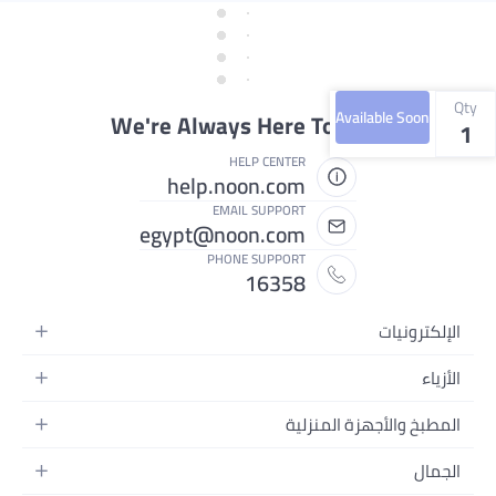
Qty
Available Soon
We're Always Here To Help
1
HELP CENTER
help.noon.com
EMAIL SUPPORT
egypt@noon.com
PHONE SUPPORT
16358
الإلكترونيات
الهواتف المتحركة
الأزياء
أجهزة التابلت
أزياء نسائية
المطبخ والأجهزة المنزلية
أجهزة الكمبيوتر المحمولة
أزياء رجالية
المطبخ وأدوات الطعام
الأجهزة المنزلية
الجمال
أزياء البنات
مستلزمات السرير