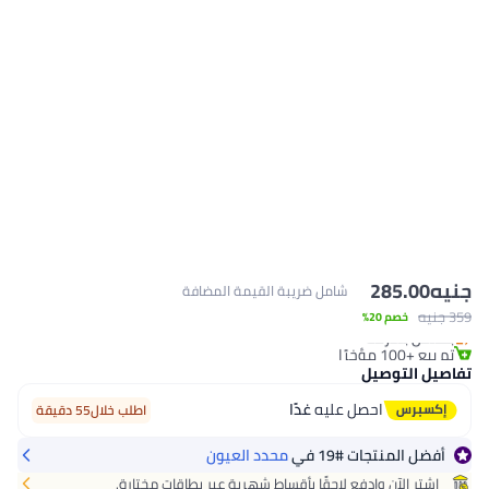
جنيه
285.00
شامل ضريبة القيمة المضافة
#19 في محدد العيون
359 جنيه
خصم 20%
بتخلّص بسرعة
تم بيع +100 مؤخرًا
#19 في محدد العيون
تفاصيل التوصيل
احصل عليه
غدًا
اطلب خلال55 دقيقة
أفضل المنتجات
#19
في
محدد العيون
اشتر الآن وادفع لاحقًا بأقساط شهرية عبر بطاقات مختارة.