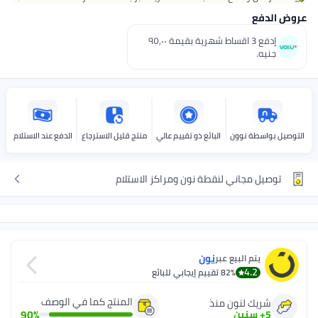
عروض الدفع
إدفع 3 اقساط شهرية بقيمة ٩٥٫٠٠
جنيه.
التوصيل بواسطة نوون
البائع ذو تقييم عالي
منتج قليل الاسترجاع
الدفع عند الاستلام
توصيل مجاني لنقطة نون ومراكز الاستلام
نون
يتم البيع عبر
4.2
82%
تقييم إيجابي للبائع
المنتج كما في الوصف
شريك لنون منذ
90
%
5
+
سنين