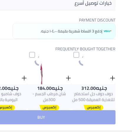
خيارات توصيل أسرع
احصل عليه
غدًا
PAYMENT DISCOUNT
اختر هذه الخيارات عند الدفع
إدفع 3 اقساط شهرية بقيمة ١٠٤٫٠٠ جنيه.
FREQUENTLY BOUGHT TOGETHER
جنيه
جنيه
جنيه
.00
184.00
312.00
دوف دوف جل استحمام
شان مرطب الجسم -
دوف شامبو ال
للتغذية العميقة 500 مل
300مل
اليومية با
+ دوف كريم الجسم / كريم
المركز 75 مل (قد تختلف
BUY
العبوة)