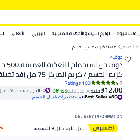
ل والبرفيوم
لوازم البيت والأجهزة المنزلية
البيبي
الألعاب
الس
ية بالجسم
مستحضرات غسل الجسم
دوف
دوف جل است
كريم الجسم / كريم المركز 75 مل (قد تختلف العبوة)
160 Ratings
4.7
312.00
#50 في مستحضرات غسل الجسم
جنيه
جنيه
19% Off
389.00
تم بيع +30 مؤخرًا
#50
Best Seller
in
مستحضرات غسل الجسم
#50 في مستحضرات غسل الجسم
DELIVERY INFORMATION
احصل عليه خلال
9 اغسطس
2m