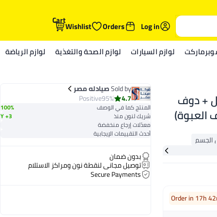
Cart
Wishlist
Orders
Log in
وبرماركت
لوازم السيارات
لوازم الصحة والتغذية
لوازم الرياضة
Sold by
صيادله مصر
حمام للتغذية العميقة 500 مل + دوف
Positive
95%
4.7
المنتج كما في الوصف
100%
شريك لنون منذ
3+ Y
معدّلات إرجاع منخفضة
أحدث التقييمات الإيجابية
بدون ضمان
توصيل مجاني لنقطة نون ومراكز الاستلام
Secure Payments
Order in 17h 4