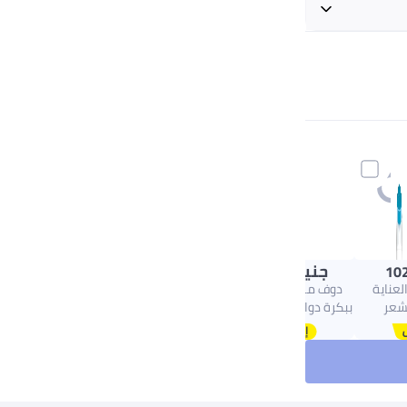
+ جنيه 20
جنيه
242.00
102
عناية
دوف مزيل عرق أصلي
لشعر
ببكرة دوارة مضاد للتعرق
أبيض 40ملليلتر