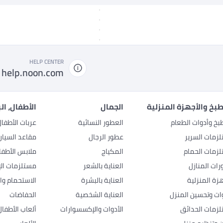
HELP CENTER
help.noon.com
بخ والأجهزة المنزلية
الجمال
الأطفال، ال
بخ وأدوات الطعام
العطور النسائية
عربات الأطفا
زمات السرير
عطور الرجال
مقاعد السيار
زمات الحمام
المكياج
ملابس الأطفا
رات المنازل
العناية بالشعر
مستلزمات الإ
هزة المنزلية
العناية بالبشرة
الاستحمام وال
وات وتحسين المنزل
العناية الشخصية
الحفاضات
زمات الحدائق
الأدوات والإكسسوارات
ألعاب الأطفال