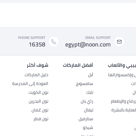
PHONE SUPPORT
EMAIL SUPPORT
16358
egypt@noon.com
بيبي والألعاب
أفضل الماركات
شوف أكثر
ل وإكسسواراتها
أبل
دليل الماركات
ات
سامسونج
العودة إلى المدرسة
ل
نايك
نون الكويت
رضاع والإطعام
راي بان
نون البحرين
عناية بالبشرة
تيفال
نون عُمان
ستارفيل
نون قطر
شيكو