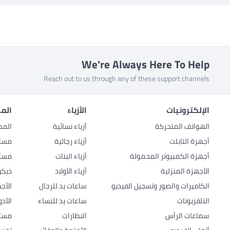
We're Always Here To Help
Reach out to us through any of these support channels
الإلكترونيات
الأزياء
المط
الهواتف المتحركة
أزياء نسائية
المط
أجهزة التابلت
أزياء رجالية
مستل
أجهزة الكمبيوتر المحمولة
أزياء البنات
مستل
الأجهزة المنزلية
أزياء الأولاد
ديكو
الكاميرات والصور وتسجيل الفيديو
ساعات يد للرجال
الأج
التلفزيونات
ساعات يد للنساء
الأد
سماعات الرأس
النظارات
مستل