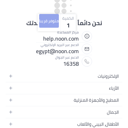
الكمية
متوفر قريبا
نحن دائماً جاهزون لمساعدتك
1
مركز المساعدة
help.noon.com
الدعم عبر البريد الإلكتروني
egypt@noon.com
الدعم عبر الجوال
16358
ات
لمتحركة
بلت
ة
لأجهزة المنزلية
بيوتر المحمولة
وات الطعام
منزلية
السرير
والصور وتسجيل الفيديو
سائية
لبيبي والألعاب
الحمام