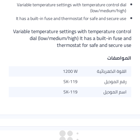
Variable temperature settings with temperature cont
(low/mediu
It has a built-in fuse and thermostat for safe and s
Variable temperature settings with temperatur
dial (low/medium/high) It has a built-i
thermostat for safe and s
ت
هربائية
1200 W
ديل
SK-119
ديل
SK-119