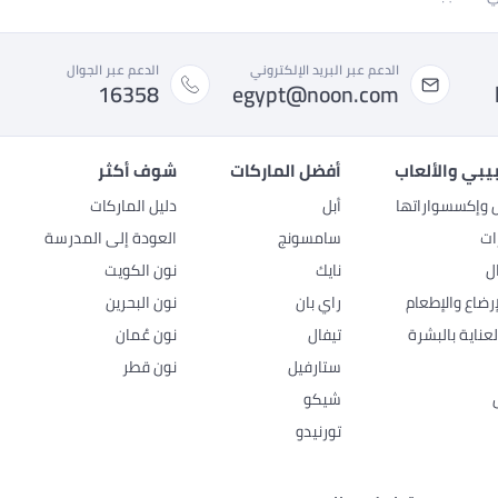
الدعم عبر البريد الإلكتروني
الدعم عبر الجوال
16358
egypt@noon.com
بيبي والألعاب
أفضل الماركات
شوف أكثر
ل وإكسسواراتها
أبل
دليل الماركات
ات
سامسونج
العودة إلى المدرسة
ل
نايك
نون الكويت
رضاع والإطعام
راي بان
نون البحرين
عناية بالبشرة
تيفال
نون عُمان
ستارفيل
نون قطر
شيكو
تورنيدو