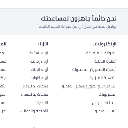
نحن دائماً جاهزون لمساعدتك
تواصل معنا من خلال أي من قنوات الدعم التالية:
الإلكترونيات
الأزياء
المط
الهواتف المتحركة
أزياء نسائية
المط
أجهزة التابلت
أزياء رجالية
مستل
أجهزة الكمبيوتر المحمولة
أزياء البنات
مستل
الأجهزة المنزلية
أزياء الأولاد
ديكو
الكاميرات والصور وتسجيل الفيديو
ساعات يد للرجال
الأج
التلفزيونات
ساعات يد للنساء
الأد
سماعات الرأس
النظارات
مستل
ألعاب الفيديو
الأمتعة والحقائب
تخزي