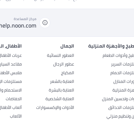
مركز المساعدة
help.noon.com
بخ والأجهزة المنزلية
الجمال
الأطفال، ال
بخ وأدوات الطعام
العطور النسائية
عربات الأطفا
زمات السرير
عطور الرجال
مقاعد السيار
زمات الحمام
المكياج
ملابس الأطفا
رات المنازل
العناية بالشعر
مستلزمات الإ
هزة المنزلية
العناية بالبشرة
الاستحمام وال
وات وتحسين المنزل
العناية الشخصية
الحفاضات
زمات الحدائق
الأدوات والإكسسوارات
ألعاب الأطفال
ن وتنظيم منزلي
الألعاب