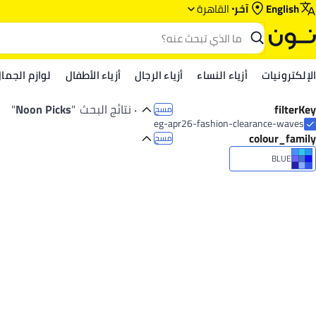
English
آخر
القاهرة
الإلكترونيات
أزياء النساء
أزياء الرجال
أزياء الأطفال
لوازم الجما
filterKey
٠ نتائج البحث
"
Noon Picks
"
مسح
eg-apr26-fashion-clearance-waves
colour_family
مسح
BLUE