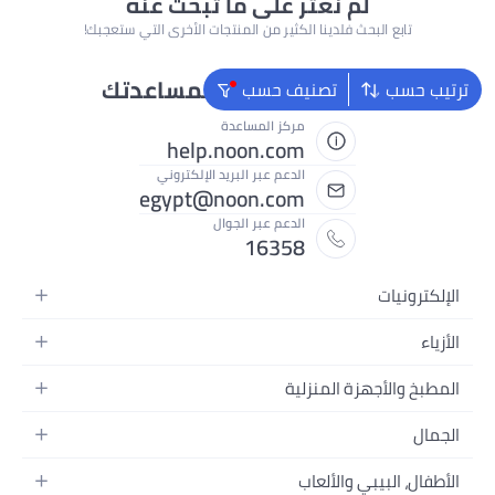
لم نعثر على ما تبحث عنه
تابع البحث فلدينا الكثير من المنتجات الأخرى التي ستعجبك!
نحن دائماً جاهزون لمساعدتك
ترتيب حسب
تصنيف حسب
مركز المساعدة
help.noon.com
الدعم عبر البريد الإلكتروني
egypt@noon.com
الدعم عبر الجوال
16358
الإلكترونيات
الهواتف المتحركة
الأزياء
أجهزة التابلت
أزياء نسائية
المطبخ والأجهزة المنزلية
أجهزة الكمبيوتر المحمولة
أزياء رجالية
المطبخ وأدوات الطعام
الأجهزة المنزلية
الجمال
أزياء البنات
مستلزمات السرير
الكاميرات والصور وتسجيل الفيديو
العطور النسائية
أزياء الأولاد
الأطفال، البيبي والألعاب
مستلزمات الحمام
التلفزيونات