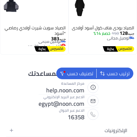
الصياد بودي هاف كول أسود أولادي
الصياد سويت شيرت أولادي رصاصي
128
150
خصم 14%
*أسود
جنيه
أقل سعر في 30 يوم
383
توصيل مجاني
جنيه
توصيل مجاني
توصيل مجاني
أقل سعر في 30 يوم
نحن دائماً جاهزون لمساعدتك
ترتيب حسب
تصنيف حسب
مركز المساعدة
help.noon.com
الدعم عبر البريد الإلكتروني
egypt@noon.com
الدعم عبر الجوال
16358
الإلكترونيات